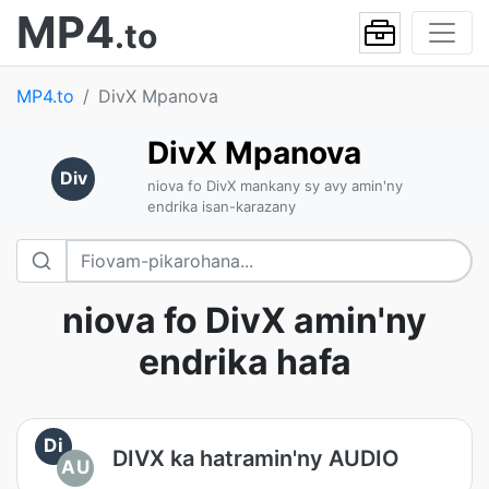
MP4
.to
MP4.to
DivX Mpanova
DivX Mpanova
Div
niova fo DivX mankany sy avy amin'ny
endrika isan-karazany
niova fo DivX amin'ny
endrika hafa
Di
DIVX ka hatramin'ny AUDIO
AU