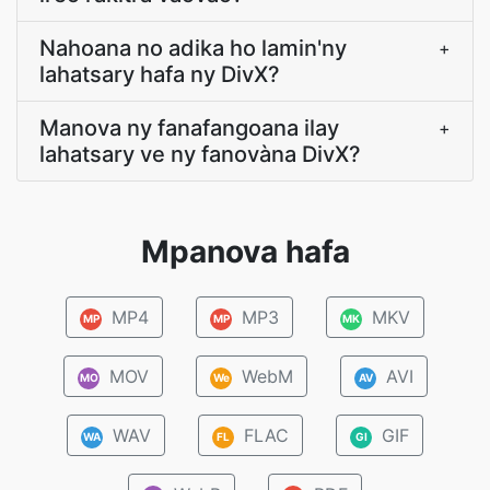
Nahoana no adika ho lamin'ny
+
lahatsary hafa ny DivX?
Manova ny fanafangoana ilay
+
lahatsary ve ny fanovàna DivX?
Mpanova hafa
MP4
MP3
MKV
MP
MP
MK
MOV
WebM
AVI
MO
We
AV
WAV
FLAC
GIF
WA
FL
GI