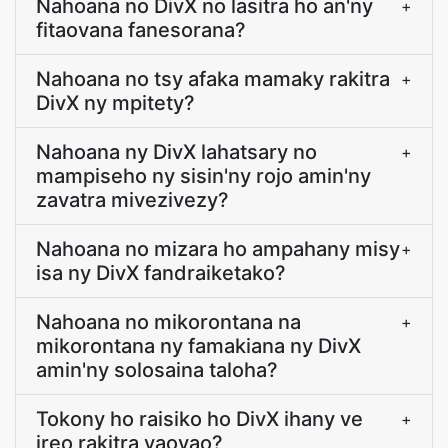
Nahoana no DivX no lasitra ho an'ny
+
fitaovana fanesorana?
Nahoana no tsy afaka mamaky rakitra
+
DivX ny mpitety?
Nahoana ny DivX lahatsary no
+
mampiseho ny sisin'ny rojo amin'ny
zavatra mivezivezy?
Nahoana no mizara ho ampahany misy
+
isa ny DivX fandraiketako?
Nahoana no mikorontana na
+
mikorontana ny famakiana ny DivX
amin'ny solosaina taloha?
Tokony ho raisiko ho DivX ihany ve
+
ireo rakitra vaovao?