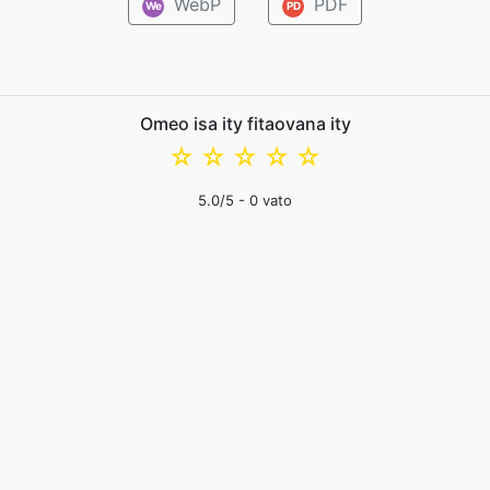
WebP
PDF
We
PD
Omeo isa ity fitaovana ity
☆
☆
☆
☆
☆
5.0
/5 -
0
vato