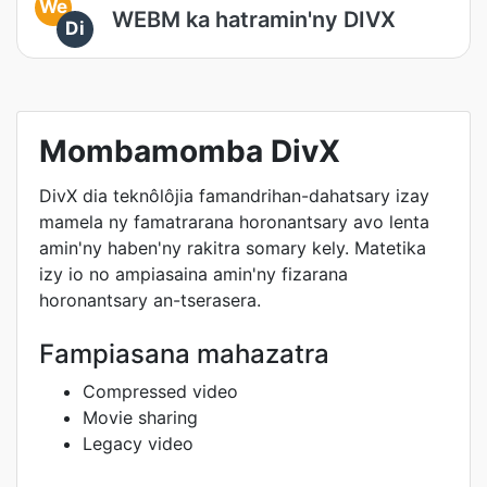
We
WEBM ka hatramin'ny DIVX
Di
Mombamomba DivX
DivX dia teknôlôjia famandrihan-dahatsary izay
mamela ny famatrarana horonantsary avo lenta
amin'ny haben'ny rakitra somary kely. Matetika
izy io no ampiasaina amin'ny fizarana
horonantsary an-tserasera.
Fampiasana mahazatra
Compressed video
Movie sharing
Legacy video