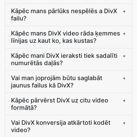
Kāpēc mans pārlūks nespēlēs a DivX
+
failu?
Kāpēc mans DivX video rāda ķemmes
+
līnijas uz kaut ko, kas kustas?
Kāpēc mani DivX ieraksti tiek sadalīti
+
numurētās daļās?
Vai man joprojām būtu saglabāt
+
jaunus failus kā DivX?
Kāpēc pārvērst DivX uz citu video
+
formātā?
Vai DivX konversija atkārtoti kodēt
+
video?