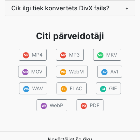
Cik ilgi tiek konvertēts DivX fails?
+
Citi pārveidotāji
MP4
MP3
MKV
MP
MP
MK
MOV
WebM
AVI
MO
We
AV
WAV
FLAC
GIF
WA
FL
GI
WebP
PDF
We
PD
Novērtējiet šo rīku