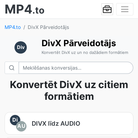
MP4
.to
MP4.to
DivX Pārveidotājs
DivX Pārveidotājs
Div
Konvertēt DivX uz un no dažādiem formātiem
Konvertēt DivX uz citiem
formātiem
Di
DIVX līdz AUDIO
AU