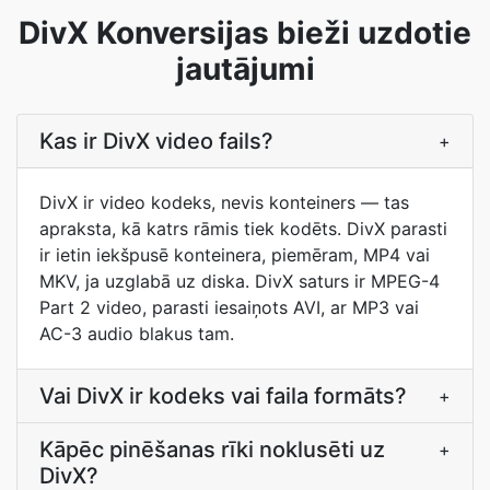
DivX Konversijas bieži uzdotie
jautājumi
Kas ir DivX video fails?
+
DivX ir video kodeks, nevis konteiners — tas
apraksta, kā katrs rāmis tiek kodēts. DivX parasti
ir ietin iekšpusē konteinera, piemēram, MP4 vai
MKV, ja uzglabā uz diska. DivX saturs ir MPEG-4
Part 2 video, parasti iesaiņots AVI, ar MP3 vai
AC-3 audio blakus tam.
Vai DivX ir kodeks vai faila formāts?
+
Kāpēc pinēšanas rīki noklusēti uz
+
DivX?