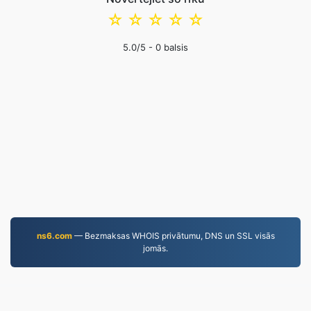
☆
☆
☆
☆
☆
5.0
/5 -
0
balsis
ns6.com
— Bezmaksas WHOIS privātumu, DNS un SSL visās
jomās.
MP4.to