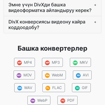
Эмне үчүн DivXди башка
+
видеоформатка айландыруу керек?
DivX конверсиясы видеону кайра
+
коддоодобу?
Башка конвертерлер
MP4
MP3
MKV
MP
MP
MK
MOV
WebM
AVI
MO
We
AV
WAV
FLAC
GIF
WA
FL
GI
WebP
PDF
We
PD