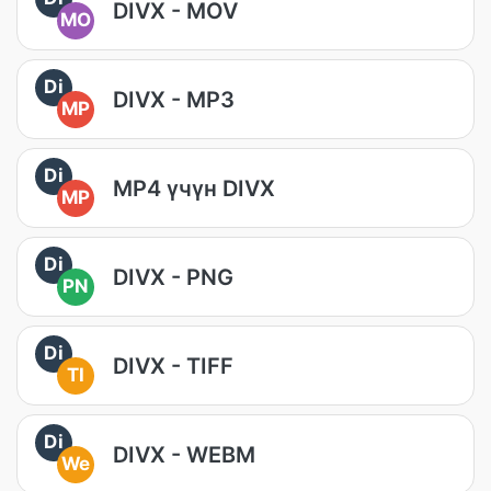
DIVX - MOV
MO
Di
DIVX - MP3
MP
Di
MP4 үчүн DIVX
MP
Di
DIVX - PNG
PN
Di
DIVX - TIFF
TI
Di
DIVX - WEBM
We