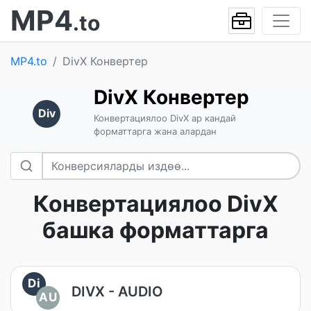
MP4
.to
MP4.to
DivX Конвертер
DivX Конвертер
Div
Конвертациялоо DivX ар кандай
форматтарга жана алардан
Конвертациялоо DivX
башка форматтарга
Di
DIVX - AUDIO
AU