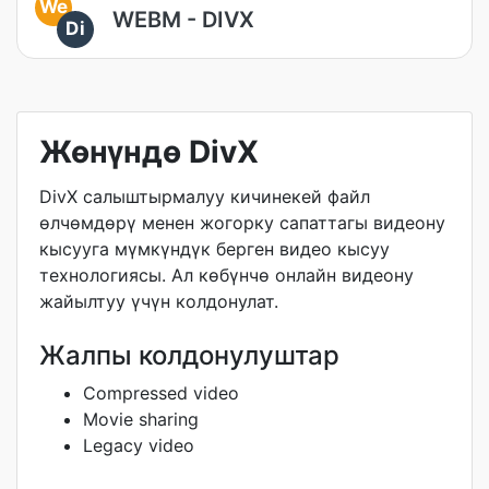
We
WEBM - DIVX
Di
Жөнүндө DivX
DivX салыштырмалуу кичинекей файл
өлчөмдөрү менен жогорку сапаттагы видеону
кысууга мүмкүндүк берген видео кысуу
технологиясы. Ал көбүнчө онлайн видеону
жайылтуу үчүн колдонулат.
Жалпы колдонулуштар
Compressed video
Movie sharing
Legacy video