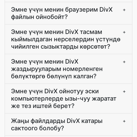
Эмне үчүн менин браузерим DivX
+
файлын ойнобойт?
Эмне үчүн менин DivX тасмам
+
кыймылдаган нерселердин үстүндө
чийилген сызыктарды көрсөтөт?
Эмне үчүн менин DivX
+
жаздырууларым номерленген
бөлүктөргө бөлүнүп калган?
Эмне үчүн DivX ойнотуу эски
+
компьютерлерде ызы-чуу жаратат
же тез иштей берет?
Жаңы файлдарды DivX катары
+
сактоого болобу?