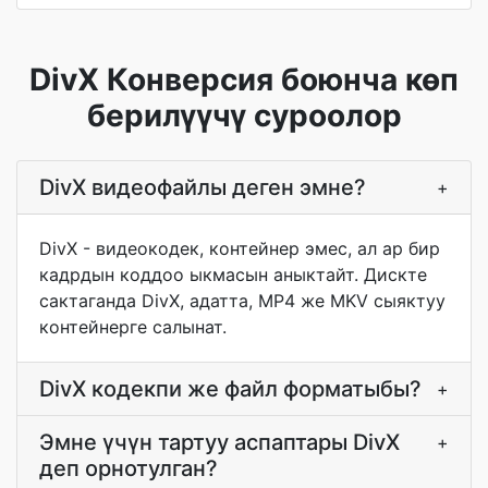
DivX Конверсия боюнча көп
берилүүчү суроолор
DivX видеофайлы деген эмне?
+
DivX - видеокодек, контейнер эмес, ал ар бир
кадрдын коддоо ыкмасын аныктайт. Дискте
сактаганда DivX, адатта, MP4 же MKV сыяктуу
контейнерге салынат.
DivX кодекпи же файл форматыбы?
+
Эмне үчүн тартуу аспаптары DivX
+
деп орнотулган?