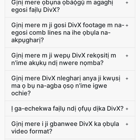
Gịnị mere ọbụna ọbáọ̀gụ̀ m agaghị
+
egosi faịlụ DivX?
Gịnị mere m ji gosi DivX footage m na-
+
egosi comb lines na ihe ọbụla na-
akpụgharị?
Gịnị mere m ji wepụ DivX rekọsitị m
+
n'ime akụkụ ndị nwere nọmba?
Gịnị mere DivX nlegharị anya ji kwụsị
+
ma ọ bụ na-agba ọsọ n'ime igwe
ochie?
Ị ga-echekwa faịlụ ndị ọfụụ dịka DivX?
+
Gịnị mere i ji gbanwee DivX ka ọbụla
+
video format?