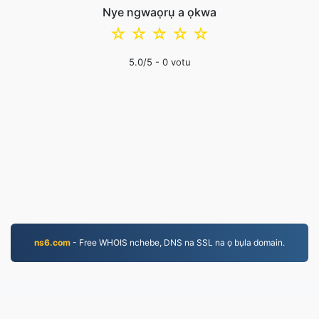
Nye ngwaọrụ a ọkwa
☆
☆
☆
☆
☆
5.0
/5 -
0
votu
ns6.com
- Free WHOIS nchebe, DNS na SSL na ọ bụla domain.
MP4.to