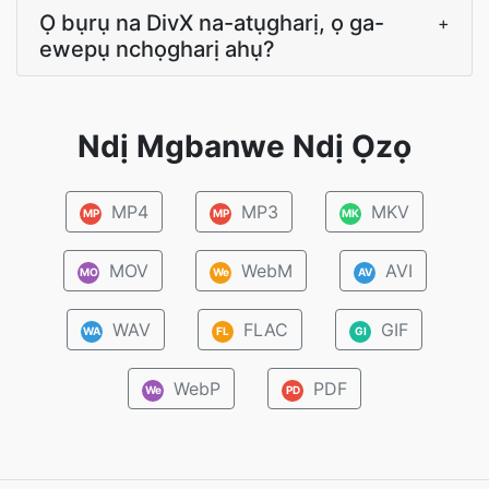
Ọ bụrụ na DivX na-atụgharị, ọ ga-
+
ewepụ nchọgharị ahụ?
Ndị Mgbanwe Ndị Ọzọ
MP4
MP3
MKV
MP
MP
MK
MOV
WebM
AVI
MO
We
AV
WAV
FLAC
GIF
WA
FL
GI
WebP
PDF
We
PD