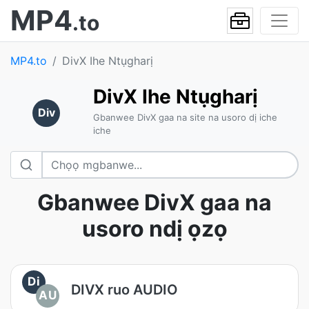
MP4
.to
MP4.to
DivX Ihe Ntụgharị
DivX Ihe Ntụgharị
Div
Gbanwee DivX gaa na site na usoro dị iche
iche
Gbanwee DivX gaa na
usoro ndị ọzọ
Di
DIVX ruo AUDIO
AU