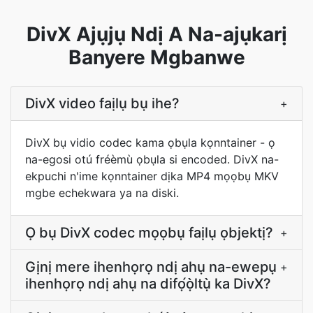
DivX Ajụjụ Ndị A Na-ajụkarị
Banyere Mgbanwe
DivX video faịlụ bụ ihe?
+
DivX bụ vidio codec kama ọbụla kọnntainer - ọ
na-egosi otú fréèmù ọbụla si encoded. DivX na-
ekpuchi n'ime kọnntainer dịka MP4 mọọbụ MKV
mgbe echekwara ya na diski.
Ọ bụ DivX codec mọọbụ faịlụ ọbjektị?
+
Gịnị mere ihenhọrọ ndị ahụ na-ewepụ
+
ihenhọrọ ndị ahụ na difọ́ọ̀ltụ̀ ka DivX?