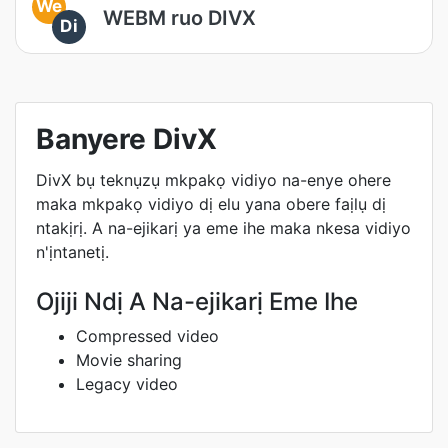
We
WEBM ruo DIVX
Di
Banyere DivX
DivX bụ teknụzụ mkpakọ vidiyo na-enye ohere
maka mkpakọ vidiyo dị elu yana obere faịlụ dị
ntakịrị. A na-ejikarị ya eme ihe maka nkesa vidiyo
n'ịntanetị.
Ojiji Ndị A Na-ejikarị Eme Ihe
Compressed video
Movie sharing
Legacy video