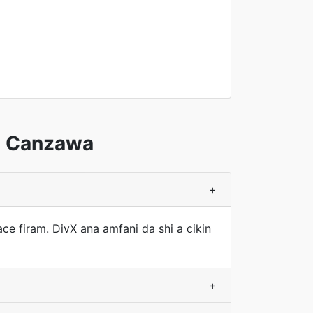
a Canzawa
+
 firam. DivX ana amfani da shi a cikin
+