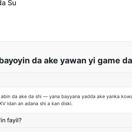
da Su
bayoyin da ake yawan yi game d
abin da ake da shi — yana bayyana yadda ake yanka kowace
 idan an adana shi a kan diski.
n fayil?