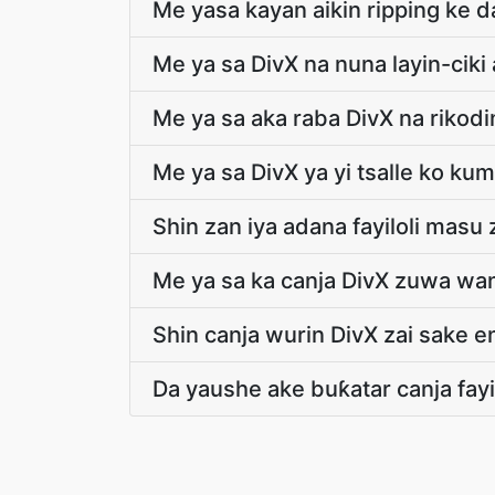
Me yasa kayan aikin ripping ke d
Me ya sa DivX na nuna layin-cik
Me ya sa aka raba DivX na riko
Me ya sa DivX ya yi tsalle ko ku
Shin zan iya adana fayiloli mas
Me ya sa ka canja DivX zuwa wan
Shin canja wurin DivX zai sake e
Da yaushe ake buƙatar canja fayi