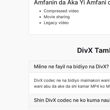
Amfanin da Aka Yi Amfani 
Compressed video
Movie sharing
Legacy video
DivX Tam
Mẽne ne fayil na bidiyo na DivX?
DivX codec ne na bidiyo maimakon wani 
wani abu da ake da shi kamar MP4 ko MKV
Shin DivX codec ne ko kuma nau'i