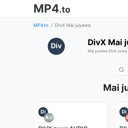
MP4
.to
MP4.to
DivX Mai juyawa
DivX Mai 
Div
Mai juyawa DivX zuwa 
Mai j
Di
Di
AU