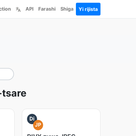
ction
API
Farashi
Shiga
Yi rijista
-tsare
Di
JP