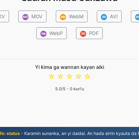
KV
MOV
WebM
AVI
MO
We
AV
W
WebP
PDF
We
PD
Yi ƙima ga wannan kayan aiki
☆
☆
☆
☆
☆
5.0
/5 -
0
kuri'u
fo: status
- Ƙaramin sunanka, an yi daidai. An haɗa sirrin kyauta da