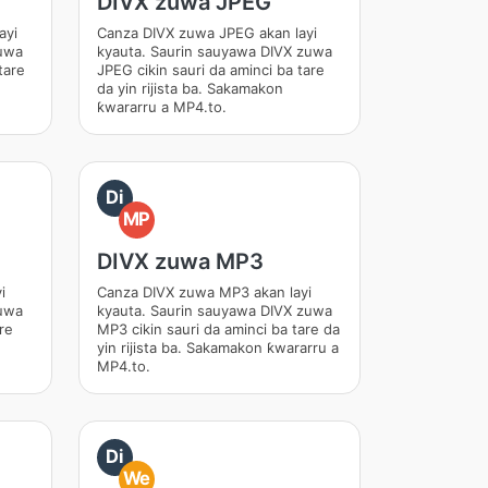
DIVX zuwa JPEG
ayi
Canza DIVX zuwa JPEG akan layi
zuwa
kyauta. Saurin sauyawa DIVX zuwa
tare
JPEG cikin sauri da aminci ba tare
da yin rijista ba. Sakamakon
ƙwararru a MP4.to.
Di
MP
DIVX zuwa MP3
i
Canza DIVX zuwa MP3 akan layi
zuwa
kyauta. Saurin sauyawa DIVX zuwa
re
MP3 cikin sauri da aminci ba tare da
yin rijista ba. Sakamakon ƙwararru a
MP4.to.
Di
We