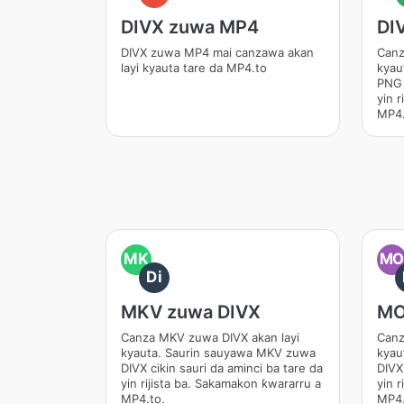
DIVX zuwa MP4
DI
DIVX zuwa MP4 mai canzawa akan
Canz
layi kyauta tare da MP4.to
kyau
PNG 
yin 
MP4.
MK
M
Di
MKV zuwa DIVX
MO
Canza MKV zuwa DIVX akan layi
Canz
kyauta. Saurin sauyawa MKV zuwa
kyau
DIVX cikin sauri da aminci ba tare da
DIVX 
yin rijista ba. Sakamakon ƙwararru a
yin 
MP4.to.
MP4.