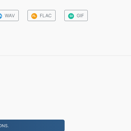
WAV
FLAC
GIF
A
FL
GI
 DNS.