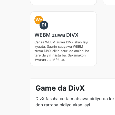
We
Di
WEBM zuwa DIVX
Canza WEBM zuwa DIVX akan layi
kyauta. Saurin sauyawa WEBM
zuwa DIVX cikin sauri da aminci ba
tare da yin rijista ba. Sakamakon
ƙwararru a MP4.to.
Game da DivX
DivX fasaha ce ta matsawa bidiyo da ke 
don rarraba bidiyo akan layi.