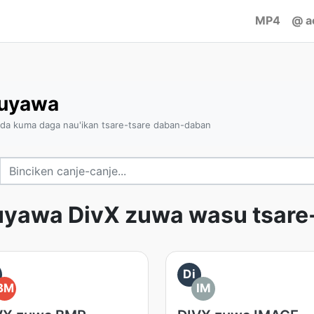
MP4
@ a
juyawa
da kuma daga nau'ikan tsare-tsare daban-daban
uyawa DivX zuwa wasu tsare
Di
BM
IM