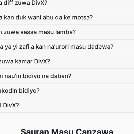
a diff zuwa DivX?
i a kan duk wani abu da ke motsa?
din zuwa sassa masu lamba?
ma ya yi zafi a kan na'urori masu daɗewa?
u zuwa kamar DivX?
i nau'in bidiyo na daban?
nkodin bidiyo?
l DivX?
Sauran Masu Canzawa