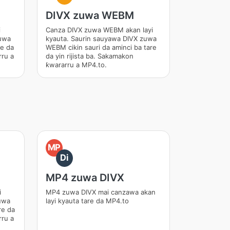
DIVX zuwa WEBM
i
Canza DIVX zuwa WEBM akan layi
zuwa
kyauta. Saurin sauyawa DIVX zuwa
re da
WEBM cikin sauri da aminci ba tare
rru a
da yin rijista ba. Sakamakon
ƙwararru a MP4.to.
MP
Di
MP4 zuwa DIVX
i
MP4 zuwa DIVX mai canzawa akan
uwa
layi kyauta tare da MP4.to
re da
rru a