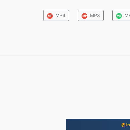
MP4
MP3
M
MP
MP
MK
@ in