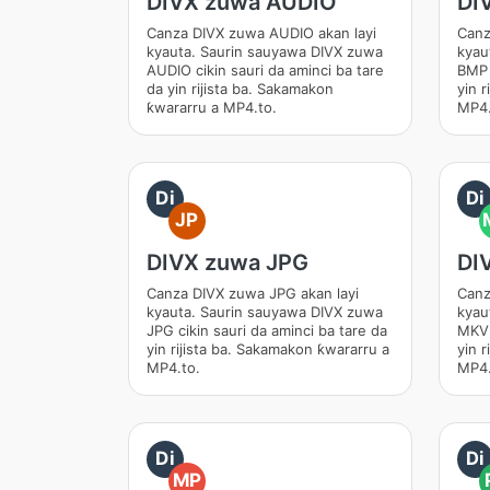
DIVX zuwa AUDIO
DI
Canza DIVX zuwa AUDIO akan layi
Canz
kyauta. Saurin sauyawa DIVX zuwa
kyau
AUDIO cikin sauri da aminci ba tare
BMP 
da yin rijista ba. Sakamakon
yin 
ƙwararru a MP4.to.
MP4.
Di
Di
JP
DIVX zuwa JPG
DI
Canza DIVX zuwa JPG akan layi
Canz
kyauta. Saurin sauyawa DIVX zuwa
kyau
JPG cikin sauri da aminci ba tare da
MKV 
yin rijista ba. Sakamakon ƙwararru a
yin 
MP4.to.
MP4.
Di
Di
MP