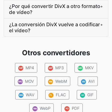
¿Por qué convertir DivX a otro formato
+
de vídeo?
¿La conversión DivX vuelve a codificar
+
el vídeo?
Otros convertidores
MP4
MP3
MKV
MP
MP
MK
MOV
WebM
AVI
MO
We
AV
WAV
FLAC
GIF
WA
FL
GI
WebP
PDF
We
PD