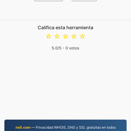
Califica esta herramienta
☆
☆
☆
☆
☆
5.0
/5 -
0
votos
ns6.com
— Privacidad WHOIS, DNS y SSL gratuitas en todos