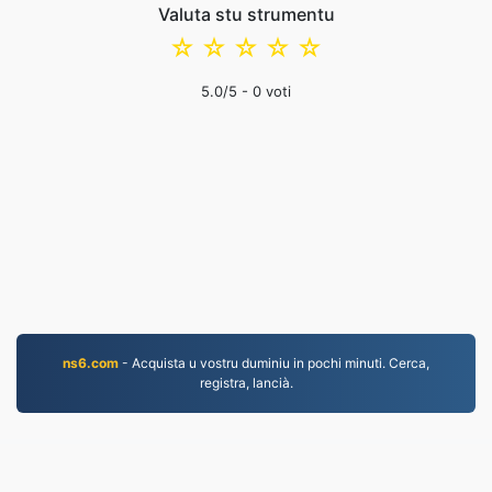
Valuta stu strumentu
☆
☆
☆
☆
☆
5.0
/5 -
0
voti
ns6.com
- Acquista u vostru duminiu in pochi minuti. Cerca,
registra, lancià.
MP4.to