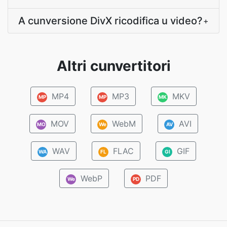
A cunversione DivX ricodifica u video?
+
Altri cunvertitori
MP4
MP3
MKV
MP
MP
MK
MOV
WebM
AVI
MO
We
AV
WAV
FLAC
GIF
WA
FL
GI
WebP
PDF
We
PD