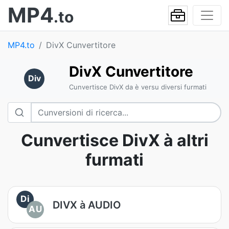
MP4
.to
MP4.to
DivX Cunvertitore
DivX Cunvertitore
Div
Cunvertisce DivX da è versu diversi furmati
Cunvertisce DivX à altri
furmati
Di
DIVX à AUDIO
AU