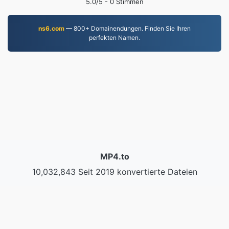
5.0
/5 -
0
Stimmen
ns6.com
— 800+ Domainendungen. Finden Sie Ihren
perfekten Namen.
MP4.to
10,032,843 Seit 2019 konvertierte Dateien
Datenschutzrichtlinie
|
Nutzungsbedingungen
|
Über
uns
|
Kontaktieren Sie uns
|
API
|
Proben
|
App
installieren