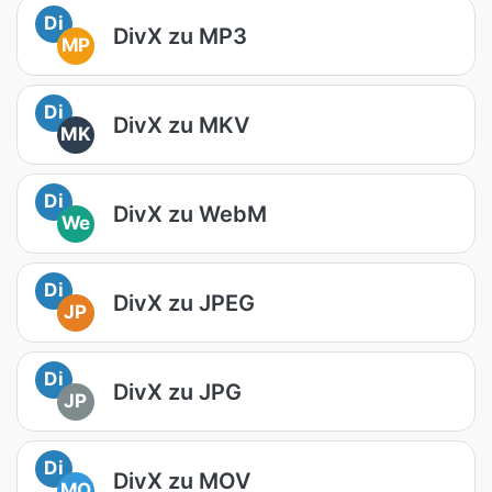
Di
DivX zu MP3
MP
Di
DivX zu MKV
MK
Di
DivX zu WebM
We
Di
DivX zu JPEG
JP
Di
DivX zu JPG
JP
Di
DivX zu MOV
MO