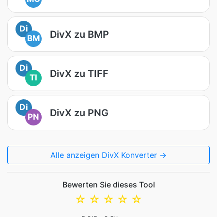
Di
DivX zu BMP
BM
Di
DivX zu TIFF
TI
Di
DivX zu PNG
PN
Alle anzeigen DivX Konverter →
Bewerten Sie dieses Tool
☆
☆
☆
☆
☆