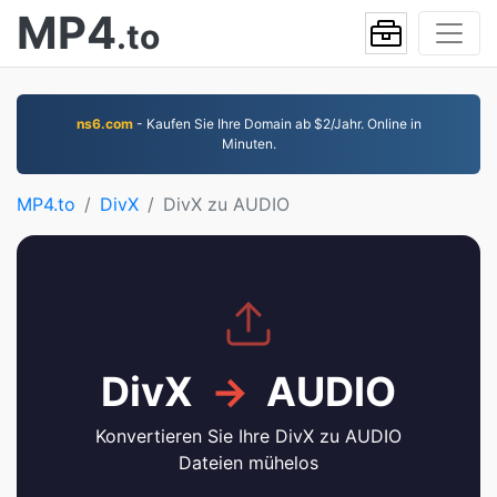
MP4
.to
ns6.com
- Kaufen Sie Ihre Domain ab $2/Jahr. Online in
Minuten.
MP4.to
DivX
DivX zu AUDIO
DivX
→
AUDIO
Konvertieren Sie Ihre DivX zu AUDIO
Dateien mühelos