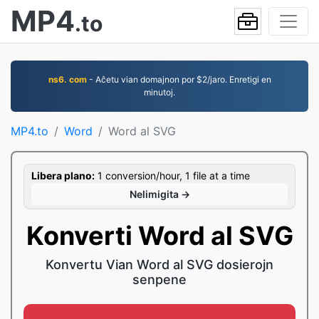
MP4
.to
ns6. com
- Aĉetu vian domajnon por $2/jaro. Enretigi en
minutoj.
MP4.to
Word
Word al SVG
Libera plano:
1 conversion/hour, 1 file at a time
Nelimigita →
Konverti Word al SVG
Konvertu Vian Word al SVG dosierojn
senpene