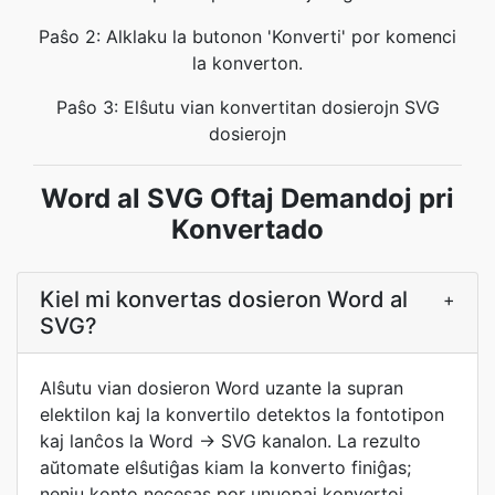
Paŝo 2: Alklaku la butonon 'Konverti' por komenci
la konverton.
Paŝo 3: Elŝutu vian konvertitan dosierojn SVG
dosierojn
Word al SVG Oftaj Demandoj pri
Konvertado
Kiel mi konvertas dosieron Word al
+
SVG?
Alŝutu vian dosieron Word uzante la supran
elektilon kaj la konvertilo detektos la fontotipon
kaj lanĉos la Word → SVG kanalon. La rezulto
aŭtomate elŝutiĝas kiam la konverto finiĝas;
neniu konto necesas por unuopaj konvertoj.