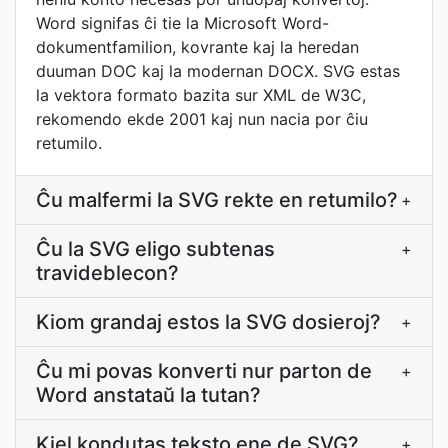
Word signifas ĉi tie la Microsoft Word-
dokumentfamilion, kovrante kaj la heredan
duuman DOC kaj la modernan DOCX. SVG estas
la vektora formato bazita sur XML de W3C,
rekomendo ekde 2001 kaj nun nacia por ĉiu
retumilo.
Ĉu malfermi la SVG rekte en retumilo?
+
Ĉu la SVG eligo subtenas
+
travideblecon?
Kiom grandaj estos la SVG dosieroj?
+
Ĉu mi povas konverti nur parton de
+
Word anstataŭ la tutan?
Kiel kondutas teksto ene de SVG?
+