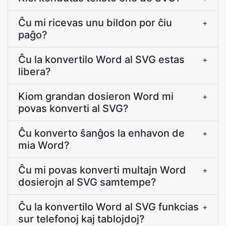
Ĉu mi ricevas unu bildon por ĉiu
+
paĝo?
Ĉu la konvertilo Word al SVG estas
+
libera?
Kiom grandan dosieron Word mi
+
povas konverti al SVG?
Ĉu konverto ŝanĝos la enhavon de
+
mia Word?
Ĉu mi povas konverti multajn Word
+
dosierojn al SVG samtempe?
Ĉu la konvertilo Word al SVG funkcias
+
sur telefonoj kaj tablojdoj?