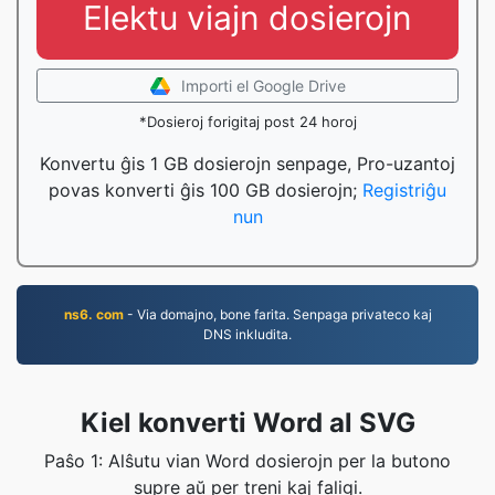
Elektu viajn dosierojn
Importi el Google Drive
*Dosieroj forigitaj post 24 horoj
Konvertu ĝis 1 GB dosierojn senpage, Pro-uzantoj
povas konverti ĝis 100 GB dosierojn;
Registriĝu
nun
ns6. com
- Via domajno, bone farita. Senpaga privateco kaj
DNS inkludita.
Kiel konverti Word al SVG
Paŝo 1: Alŝutu vian Word dosierojn per la butono
supre aŭ per treni kaj faligi.