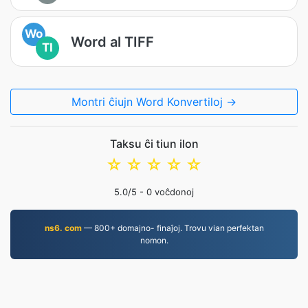
Wo
Word al TIFF
TI
Montri ĉiujn Word Konvertiloj →
Taksu ĉi tiun ilon
☆
☆
☆
☆
☆
5.0
/5 -
0
voĉdonoj
ns6. com
— 800+ domajno- finaĵoj. Trovu vian perfektan
nomon.