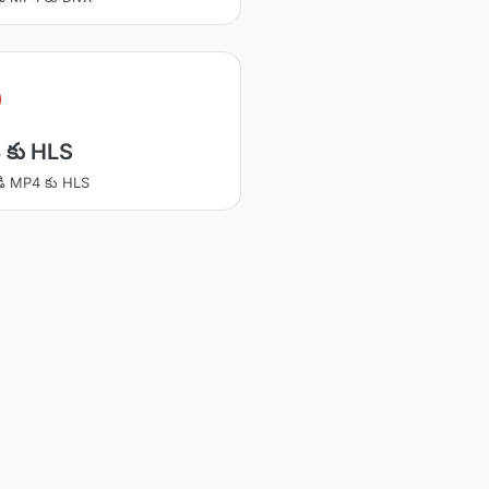
 కు HLS
డి MP4 కు HLS