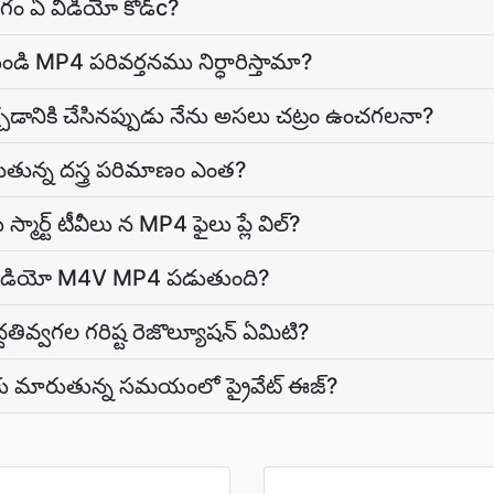
ం ఏ వీడియో కోడ్c?
డి MP4 పరివర్తనము నిర్ధారిస్తామా?
డానికి చేసినప్పుడు నేను అసలు చట్రం ఉంచగలనా?
తున్న దస్త్ర పరిమాణం ఎంత?
ర్ట్ టీవీలు న MP4 ఫైలు ప్లే విల్?
వీడియో M4V MP4 పడుతుంది?
ివ్వగల గరిష్ట రెజొల్యూషన్ ఏమిటి?
 మారుతున్న సమయంలో ప్రైవేట్ ఈజ్?