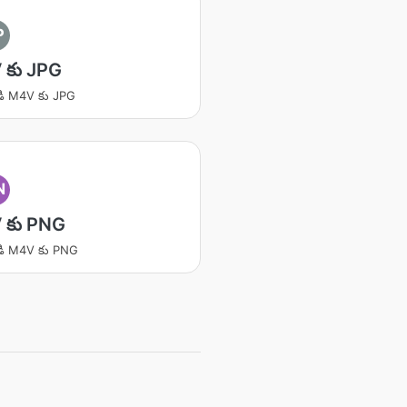
P
 కు JPG
డి M4V కు JPG
N
 కు PNG
డి M4V కు PNG