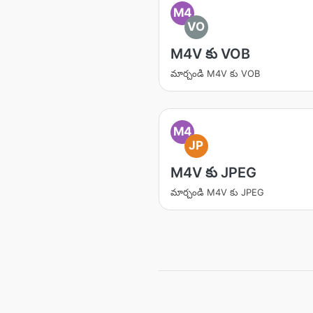
M4
VO
M4V కు VOB
మార్చండి M4V కు VOB
M4
JP
M4V కు JPEG
మార్చండి M4V కు JPEG