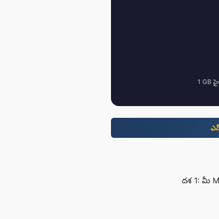
1 GB ఫై
ఎన
దశ 1: మీ M4