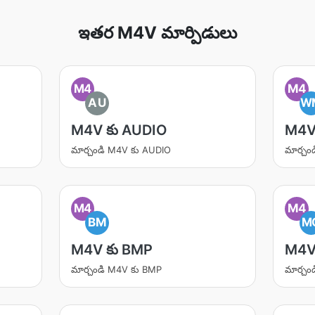
ఇతర M4V మార్పిడులు
M4
M4
AU
W
M4V కు AUDIO
M4V
మార్చండి M4V కు AUDIO
మార్చం
M4
M4
BM
M
M4V కు BMP
M4V
మార్చండి M4V కు BMP
మార్చం