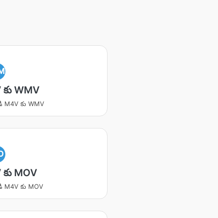
M
 కు WMV
డి M4V కు WMV
O
 కు MOV
డి M4V కు MOV