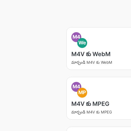
M4
We
M4V కు WebM
మార్చండి M4V కు WebM
M4
MP
M4V కు MPEG
మార్చండి M4V కు MPEG