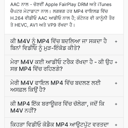
AAC ਨਾਲ - ਚੋਣਵੀਂ Apple FairPlay DRM ਅਤੇ iTunes
ਚੈਪਟਰ ਮੇਟਾਡਾਟਾ ਨਾਲ। ਲਗਭਗ ਹਰ MP4 ਵਾਇਲਡ ਵਿੱਚ
H.264 ਵੀਡੀਓ AAC ਆਡੀਓ ਨਾਲ ਹੈ; ਕੰਟੇਨਰ ਵੀ ਕਾਨੂੰਨੀ ਤੌਰ
ਤੇ HEVC, AV1 ਅਤੇ VP9 ਰੱਖਦਾ ਹੈ।
ਕੀ M4V ਨੂੰ MP4 ਵਿੱਚ ਬਦਲਿਆ ਜਾ ਸਕਦਾ ਹੈ
+
ਬਿਨਾਂ ਵਿਡੀਓ ਨੂੰ ਮੁੜ-ਇੰਕੋਡ ਕੀਤੇ?
ਮੇਰਾ M4V ਕਈ ਆਡੀਓ ਟਰੈਕ ਰੱਖਦਾ ਹੈ - ਕੀ ਉਹ
+
ਸਭ MP4 ਵਿੱਚ ਰਹਿਣਗੇ?
ਮੇਰੀ M4V ਫਾਇਲ MP4 ਵਿੱਚ ਬਦਲਣ ਲਈ
+
ਅਸਫ਼ਲ ਕਿਉਂ ਹੈ?
ਕੀ MP4 ਇੱਕ ਬਰਾਊਜ਼ਰ ਵਿੱਚ ਚੱਲੇਗਾ, ਜਦੋਂ ਕਿ
+
M4V ਨਹੀਂ?
ਕਿਹੜਾ ਵਿਡੀਓ ਕੋਡੈਕ MP4 ਆਉਟਪੁੱਟ ਵਰਤਦਾ
+