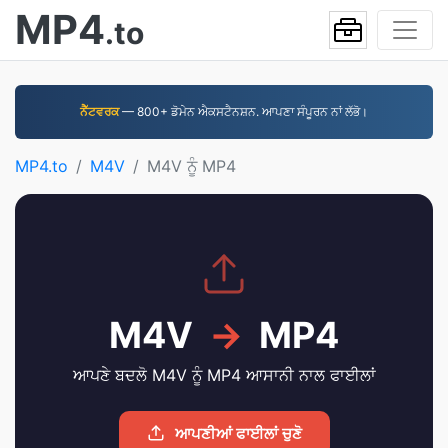
MP4
.to
ਨੈੱਟਵਰਕ
— 800+ ਡੋਮੇਨ ਐਕਸਟੈਨਸ਼ਨ. ਆਪਣਾ ਸੰਪੂਰਨ ਨਾਂ ਲੱਭੋ।
MP4.to
M4V
M4V ਨੂੰ MP4
M4V
→
MP4
ਆਪਣੇ ਬਦਲੋ M4V ਨੂੰ MP4 ਆਸਾਨੀ ਨਾਲ ਫਾਈਲਾਂ
ਆਪਣੀਆਂ ਫਾਈਲਾਂ ਚੁਣੋ