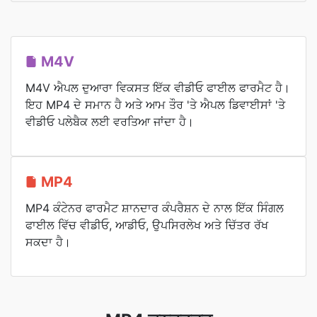
M4V
M4V ਐਪਲ ਦੁਆਰਾ ਵਿਕਸਤ ਇੱਕ ਵੀਡੀਓ ਫਾਈਲ ਫਾਰਮੈਟ ਹੈ।
ਇਹ MP4 ਦੇ ਸਮਾਨ ਹੈ ਅਤੇ ਆਮ ਤੌਰ 'ਤੇ ਐਪਲ ਡਿਵਾਈਸਾਂ 'ਤੇ
ਵੀਡੀਓ ਪਲੇਬੈਕ ਲਈ ਵਰਤਿਆ ਜਾਂਦਾ ਹੈ।
MP4
MP4 ਕੰਟੇਨਰ ਫਾਰਮੈਟ ਸ਼ਾਨਦਾਰ ਕੰਪਰੈਸ਼ਨ ਦੇ ਨਾਲ ਇੱਕ ਸਿੰਗਲ
ਫਾਈਲ ਵਿੱਚ ਵੀਡੀਓ, ਆਡੀਓ, ਉਪਸਿਰਲੇਖ ਅਤੇ ਚਿੱਤਰ ਰੱਖ
ਸਕਦਾ ਹੈ।