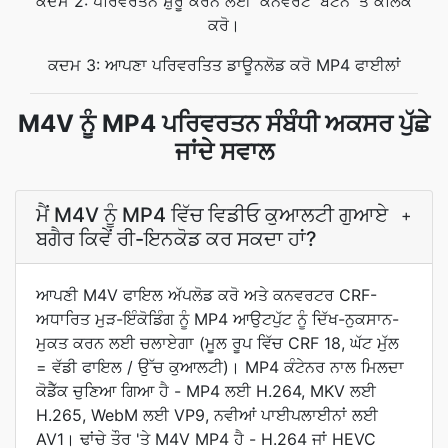
ਕਦਮ 2: ਪਰਿਵਰਤਨ ਸ਼ੁਰੂ ਕਰਨ ਲਈ 'ਕਨਵਰਟ' ਬਟਨ 'ਤੇ ਕਲਿੱਕ
ਕਰੋ।
ਕਦਮ 3: ਆਪਣਾ ਪਰਿਵਰਤਿਤ ਡਾਊਨਲੋਡ ਕਰੋ MP4 ਫਾਈਲਾਂ
M4V ਨੂੰ MP4 ਪਰਿਵਰਤਨ ਸੰਬੰਧੀ ਅਕਸਰ ਪੁੱਛੇ
ਜਾਂਦੇ ਸਵਾਲ
ਮੈਂ M4V ਨੂੰ MP4 ਵਿੱਚ ਵਿਡੀਓ ਕੁਆਲਟੀ ਗੁਆਏ
+
ਬਗੈਰ ਕਿਵੇਂ ਰੀ-ਇਨਕੋਡ ਕਰ ਸਕਦਾ ਹਾਂ?
ਆਪਣੀ M4V ਫਾਇਲ ਅੱਪਲੋਡ ਕਰੋ ਅਤੇ ਕਨਵਰਟਰ CRF-
ਅਧਾਰਿਤ ਮੁੜ-ਇੰਕੋਡਿੰਗ ਨੂੰ MP4 ਆਉਟਪੁੱਟ ਨੂੰ ਦਿੱਖ-ਨੁਕਸਾਨ-
ਮੁਕਤ ਕਰਨ ਲਈ ਚਲਾਏਗਾ (ਮੂਲ ਰੂਪ ਵਿੱਚ CRF 18, ਘੱਟ ਮੁੱਲ
= ਵੱਡੀ ਫਾਇਲ / ਉੱਚ ਕੁਆਲਟੀ)। MP4 ਕੰਟੇਨਰ ਨਾਲ ਮਿਲਦਾ
ਕੋਡੈੱਕ ਚੁਣਿਆ ਗਿਆ ਹੈ - MP4 ਲਈ H.264, MKV ਲਈ
H.265, WebM ਲਈ VP9, ਨਵੀਆਂ ਪਾਈਪਲਾਈਨਾਂ ਲਈ
AV1। ਢਾਂਚੇ ਤੌਰ 'ਤੇ M4V MP4 ਹੈ - H.264 ਜਾਂ HEVC