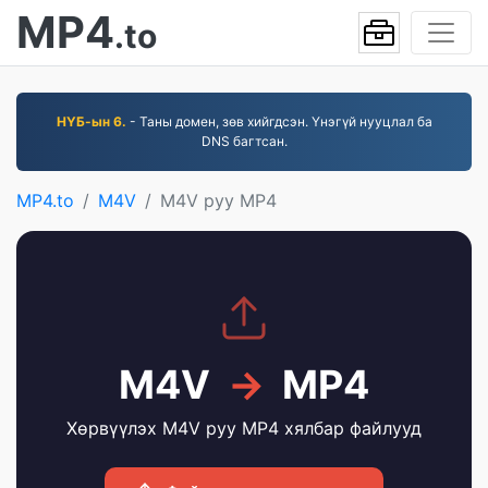
MP4
.to
НҮБ-ын 6.
- Таны домен, зөв хийгдсэн. Үнэгүй нууцлал ба
DNS багтсан.
MP4.to
M4V
M4V руу MP4
M4V
→
MP4
Хөрвүүлэх M4V руу MP4 хялбар файлууд