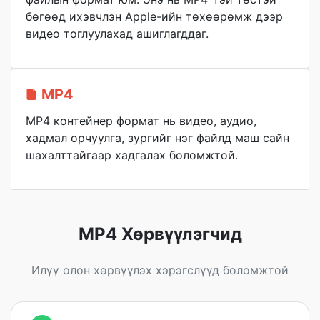
бөгөөд ихэвчлэн Apple-ийн төхөөрөмж дээр
видео тоглуулахад ашиглагддаг.
MP4
MP4 контейнер формат нь видео, аудио,
хадмал орчуулга, зургийг нэг файлд маш сайн
шахалттайгаар хадгалах боломжтой.
MP4 Хөрвүүлэгчид
Илүү олон хөрвүүлэх хэрэгслүүд боломжтой