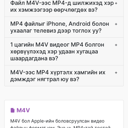
Файл M4V-ээс MP4-д шилжихэд хэр
+
их хэмжээгээр өөрчлөгдөх вэ?
MP4 файлыг iPhone, Android болон
+
ухаалаг телевиз дээр тоглох уу?
1 цагийн M4V видеог MP4 болгон
+
хөрвүүлэхэд хэр удаан хугацаа
шаардагдана вэ?
M4V-ээс MP4 хүртэлх хамгийн их
+
дэмждэг нягтрал юу вэ?
M4V
M4V бол Apple-ийн боловсруулсан видео
файлын формат юм. Энэ нь MP4-тэй төстэй