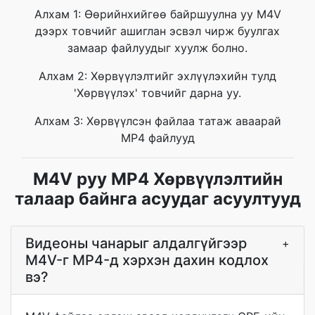
Алхам 1: Өөрийнхийгөө байршуулна уу M4V
дээрх товчийг ашиглан эсвэл чирж буулгах
замаар файлуудыг хуулж болно.
Алхам 2: Хөрвүүлэлтийг эхлүүлэхийн тулд
'Хөрвүүлэх' товчийг дарна уу.
Алхам 3: Хөрвүүлсэн файлаа татаж аваарай
MP4 файлууд
M4V руу MP4 Хөрвүүлэлтийн
талаар байнга асуудаг асуултууд
Видеоны чанарыг алдалгүйгээр
+
M4V-г MP4-д хэрхэн дахин кодлох
вэ?