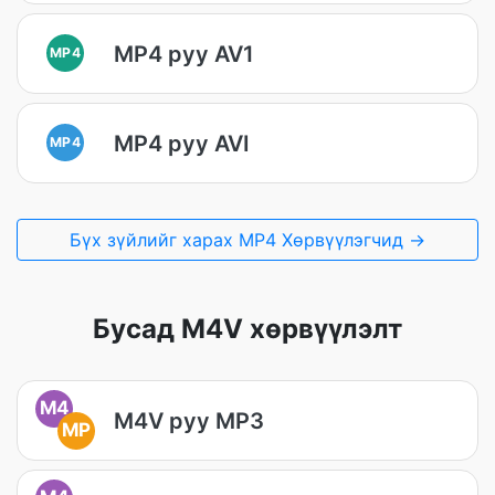
MP4 руу AV1
MP4
MP4 руу AVI
MP4
Бүх зүйлийг харах MP4 Хөрвүүлэгчид →
Бусад M4V хөрвүүлэлт
M4
M4V руу MP3
MP