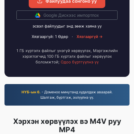
Файлуудаа сонгоно уу
Google Дискээс импортлох
эсвэл файлуудыг энд зөөж хаяна уу
Хязгааргүй: 1 Өдөр
·
Хязгааргүй →
1 ГБ хүртэлх файлыг үнэгүй хөрвүүлэх, Мэргэжлийн
хэрэглэгчид 100 ГБ хүртэлх файлыг хөрвүүлэх
боломжтой;
Одоо бүртгүүлнэ үү
НҮБ-ын 6.
- Доменоо минутанд худалдаж аваарай.
Шалгаж, бүртгэж, эхлүүлнэ үү.
Хэрхэн хөрвүүлэх вэ M4V руу
MP4