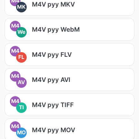
M4
M4V руу MKV
MK
M4
M4V руу WebM
We
M4
M4V руу FLV
FL
M4
M4V руу AVI
AV
M4
M4V руу TIFF
TI
M4
M4V руу MOV
MO