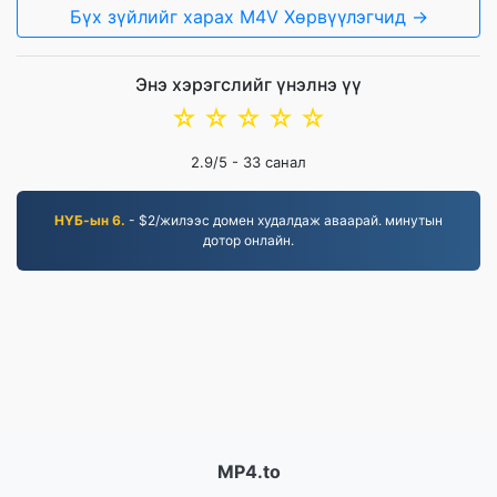
Бүх зүйлийг харах M4V Хөрвүүлэгчид →
Энэ хэрэгслийг үнэлнэ үү
☆
☆
☆
☆
☆
2.9
/5 -
33
санал
НҮБ-ын 6.
- $2/жилээс домен худалдаж аваарай. минутын
дотор онлайн.
MP4.to