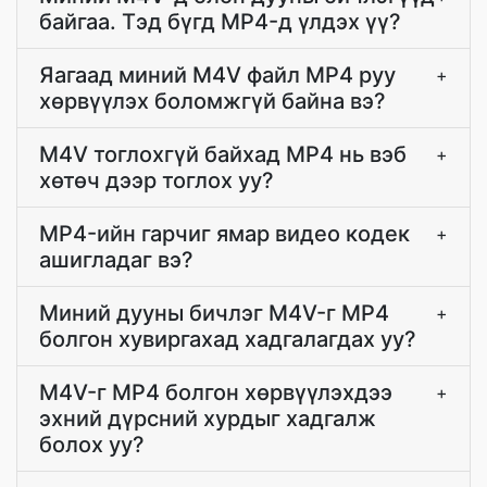
байгаа. Тэд бүгд MP4-д үлдэх үү?
Яагаад миний M4V файл MP4 руу
+
хөрвүүлэх боломжгүй байна вэ?
M4V тоглохгүй байхад MP4 нь вэб
+
хөтөч дээр тоглох уу?
MP4-ийн гарчиг ямар видео кодек
+
ашигладаг вэ?
Миний дууны бичлэг M4V-г MP4
+
болгон хувиргахад хадгалагдах уу?
M4V-г MP4 болгон хөрвүүлэхдээ
+
эхний дүрсний хурдыг хадгалж
болох уу?