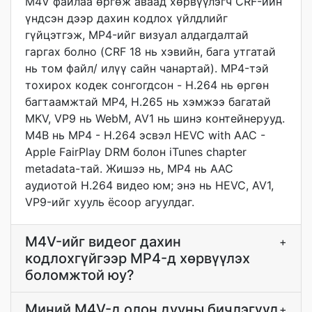
M4V файлаа өргөж аваад хөрвүүлэгч CRF-ийн
үндсэн дээр дахин кодлох үйлдлийг
гүйцэтгэж, MP4-ийг визуал алдагдалтай
гаргах болно (CRF 18 нь хэвийн, бага утгатай
нь том файл/ илүү сайн чанартай). MP4-тэй
тохирох кодек сонгогдсон - H.264 нь өргөн
багтаамжтай MP4, H.265 нь хэмжээ багатай
MKV, VP9 нь WebM, AV1 нь шинэ контейнерууд.
М4В нь MP4 - H.264 эсвэл HEVC with AAC -
Apple FairPlay DRM болон iTunes chapter
metadata-тай. Жишээ нь, MP4 нь AAC
аудиотой H.264 видео юм; энэ нь HEVC, AV1,
VP9-ийг хууль ёсоор агуулдаг.
M4V-ийг видеог дахин
+
кодлохгүйгээр MP4-д хөрвүүлэх
боломжтой юу?
Миний M4V-д олон дууны бичлэгүүд
+