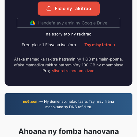
Fidio ny rakitrao
Handefa avy amin'ny Google Drive
na esory eto ny rakitrao
Free plan: 1 Fiovana isan'ora
·
Tsy misy fetra →
Afaka mamadika rakitra hatramin'ny 1 GB maimaim-poana,
afaka mamadika rakitra hatramin'ny 100 GB ny mpampiasa
Pro;
Misoratra anarana izao
ns6.com
— Ny domenao, natao tsara. Tsy misy filàna
manokana sy DNS tafiditra.
Ahoana ny fomba hanovana