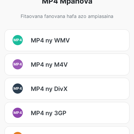
MP4 Mpanova
Fitaovana fanovana hafa azo ampiasaina
MP4 ny WMV
MP4
MP4 ny M4V
MP4
MP4 ny DivX
MP4
MP4 ny 3GP
MP4