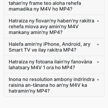
tahan'ny frame teo aloha rehefa
mamadika ny M4V ho MP4?
Hatraiza ny fiovan'ny haben'ny rakitra
+
rehefa miova avy amin'ny M4V
mankany amin'ny MP4?
Halefa amin'ny iPhone, Android, ary
+
Smart TV ve ilay rakitra MP4?
Hatraiza ny fotoana ilain'ny fanovàna
+
lahatsary M4V 1 ora ho MP4?
Inona no resolution ambony indrindra
+
raisina an-tànana ho an'ny M4V ka
hatramin'ny MP4?