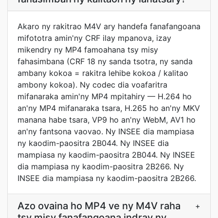
Akaro ny rakitrao M4V ary handefa fanafangoana
mifototra amin'ny CRF ilay mpanova, izay
mikendry ny MP4 famoahana tsy misy
fahasimbana (CRF 18 ny sanda tsotra, ny sanda
ambany kokoa = rakitra lehibe kokoa / kalitao
ambony kokoa). Ny codec dia voafaritra
mifanaraka amin'ny MP4 mpitahiry — H.264 ho
an'ny MP4 mifanaraka tsara, H.265 ho an'ny MKV
manana habe tsara, VP9 ho an'ny WebM, AV1 ho
an'ny fantsona vaovao. Ny INSEE dia mampiasa
ny kaodim-paositra 2B044. Ny INSEE dia
mampiasa ny kaodim-paositra 2B044. Ny INSEE
dia mampiasa ny kaodim-paositra 2B266. Ny
INSEE dia mampiasa ny kaodim-paositra 2B266.
Azo ovaina ho MP4 ve ny M4V raha
+
tsy misy fanafangoana indray ny