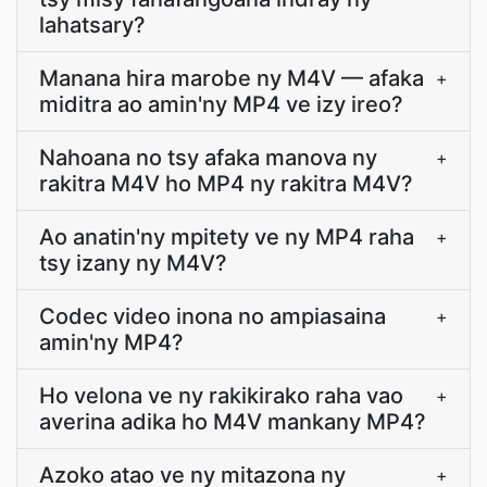
lahatsary?
Manana hira marobe ny M4V — afaka
+
miditra ao amin'ny MP4 ve izy ireo?
Nahoana no tsy afaka manova ny
+
rakitra M4V ho MP4 ny rakitra M4V?
Ao anatin'ny mpitety ve ny MP4 raha
+
tsy izany ny M4V?
Codec video inona no ampiasaina
+
amin'ny MP4?
Ho velona ve ny rakikirako raha vao
+
averina adika ho M4V mankany MP4?
Azoko atao ve ny mitazona ny
+