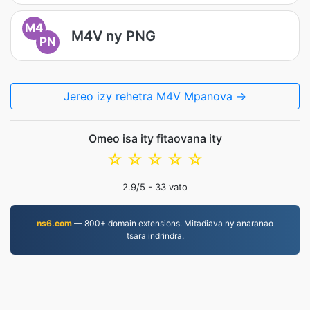
M4
M4V ny PNG
PN
Jereo izy rehetra M4V Mpanova →
Omeo isa ity fitaovana ity
☆
☆
☆
☆
☆
2.9
/5 -
33
vato
ns6.com
— 800+ domain extensions. Mitadiava ny anaranao
tsara indrindra.