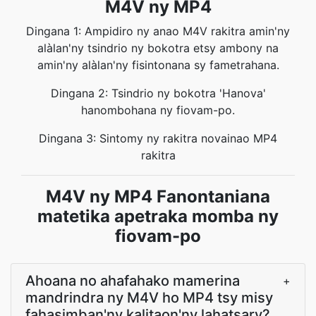
M4V ny MP4
Dingana 1: Ampidiro ny anao M4V rakitra amin'ny
alàlan'ny tsindrio ny bokotra etsy ambony na
amin'ny alàlan'ny fisintonana sy fametrahana.
Dingana 2: Tsindrio ny bokotra 'Hanova'
hanombohana ny fiovam-po.
Dingana 3: Sintomy ny rakitra novainao MP4
rakitra
M4V ny MP4 Fanontaniana
matetika apetraka momba ny
fiovam-po
Ahoana no ahafahako mamerina
+
mandrindra ny M4V ho MP4 tsy misy
fahasimban'ny kalitaon'ny lahatsary?