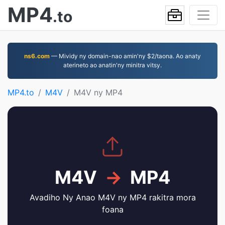
MP4
.to
ns6.com
— Mividy ny domain-nao amin'ny $2/taona. Ao anaty
aterineto ao anatin'ny minitra vitsy.
MP4.to
M4V
M4V ny MP4
M4V
→
MP4
Avadiho Ny Anao M4V ny MP4 rakitra mora
foana