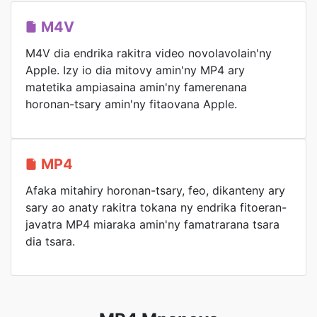
M4V
M4V dia endrika rakitra video novolavolain'ny
Apple. Izy io dia mitovy amin'ny MP4 ary
matetika ampiasaina amin'ny famerenana
horonan-tsary amin'ny fitaovana Apple.
MP4
Afaka mitahiry horonan-tsary, feo, dikanteny ary
sary ao anaty rakitra tokana ny endrika fitoeran-
javatra MP4 miaraka amin'ny famatrarana tsara
dia tsara.