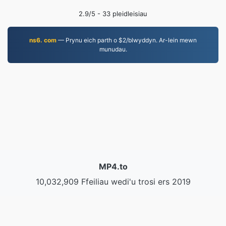
2.9
/5 -
33
pleidleisiau
ns6. com
— Prynu eich parth o $2/blwyddyn. Ar-lein mewn
munudau.
MP4.to
10,032,909 Ffeiliau wedi'u trosi ers 2019
Polisi Preifatrwydd
|
Telerau Gwasanaeth
|
Amdanom
ni
|
Cysylltwch â Ni
|
API
|
& # 160; Cymeriadau
|