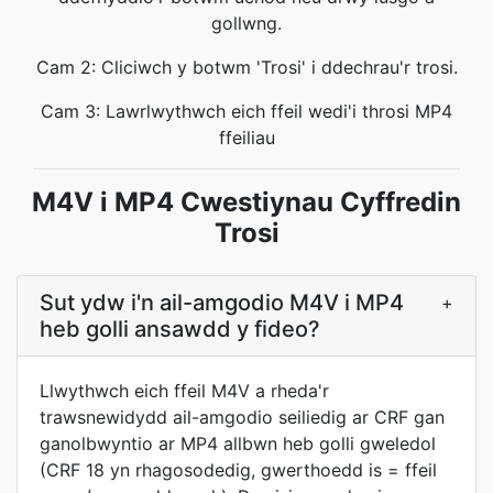
gollwng.
Cam 2: Cliciwch y botwm 'Trosi' i ddechrau'r trosi.
Cam 3: Lawrlwythwch eich ffeil wedi'i throsi MP4
ffeiliau
M4V i MP4 Cwestiynau Cyffredin
Trosi
Sut ydw i'n ail-amgodio M4V i MP4
+
heb golli ansawdd y fideo?
Llwythwch eich ffeil M4V a rheda'r
trawsnewidydd ail-amgodio seiliedig ar CRF gan
ganolbwyntio ar MP4 allbwn heb golli gweledol
(CRF 18 yn rhagosodedig, gwerthoedd is = ffeil