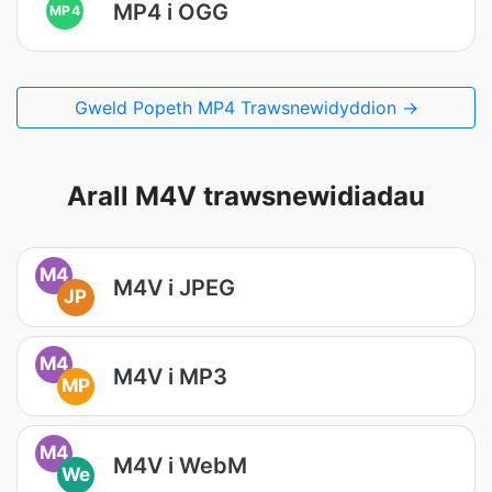
MP4 i OGG
MP4
Gweld Popeth MP4 Trawsnewidyddion →
Arall M4V trawsnewidiadau
M4
M4V i JPEG
JP
M4
M4V i MP3
MP
M4
M4V i WebM
We