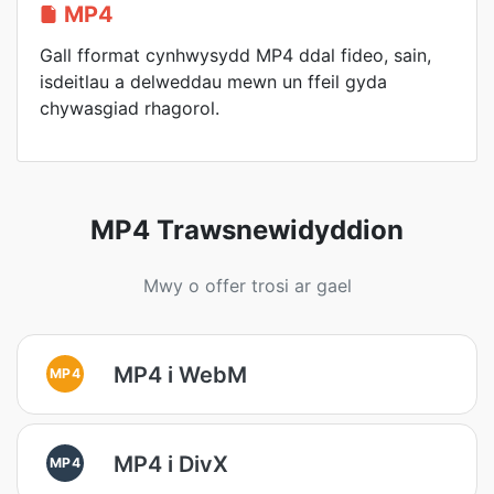
MP4
Gall fformat cynhwysydd MP4 ddal fideo, sain,
isdeitlau a delweddau mewn un ffeil gyda
chywasgiad rhagorol.
MP4 Trawsnewidyddion
Mwy o offer trosi ar gael
MP4 i WebM
MP4
MP4 i DivX
MP4