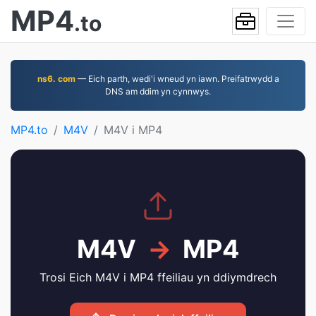
MP4
.to
ns6. com
— Eich parth, wedi'i wneud yn iawn. Preifatrwydd a
DNS am ddim yn cynnwys.
MP4.to
M4V
M4V i MP4
M4V
→
MP4
Trosi Eich M4V i MP4 ffeiliau yn ddiymdrech