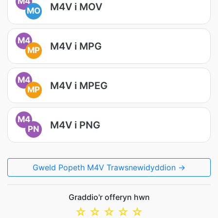
M4
M4V i MOV
MO
M4
M4V i MPG
MP
M4
M4V i MPEG
MP
M4
M4V i PNG
PN
Gweld Popeth M4V Trawsnewidyddion →
Graddio'r offeryn hwn
☆
☆
☆
☆
☆