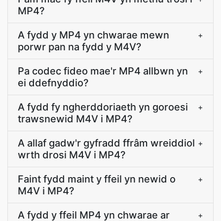
MP4?
A fydd y MP4 yn chwarae mewn
+
porwr pan na fydd y M4V?
Pa codec fideo mae'r MP4 allbwn yn
+
ei ddefnyddio?
A fydd fy ngherddoriaeth yn goroesi
+
trawsnewid M4V i MP4?
A allaf gadw'r gyfradd ffrâm wreiddiol
+
wrth drosi M4V i MP4?
Faint fydd maint y ffeil yn newid o
+
M4V i MP4?
A fydd y ffeil MP4 yn chwarae ar
+