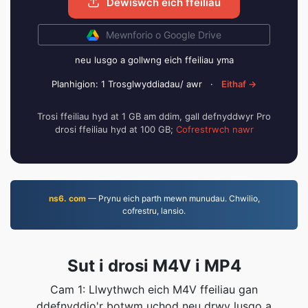
Dewiswch eich ffeiliau
Mewnforio o Google Drive
neu lusgo a gollwng eich ffeiliau yma
Planhigion: 1 Trosglwyddiadau/ awr
·
Eithaf →
Trosi ffeiliau hyd at 1 GB am ddim, gall defnyddwyr Pro
drosi ffeiliau hyd at 100 GB;
Cofrestrwch nawr
ns6. com
— Prynu eich parth mewn munudau. Chwilio,
cofrestru, lansio.
Sut i drosi M4V i MP4
Cam 1: Llwythwch eich M4V ffeiliau gan
ddefnyddio'r botwm uchod neu drwy lusgo a