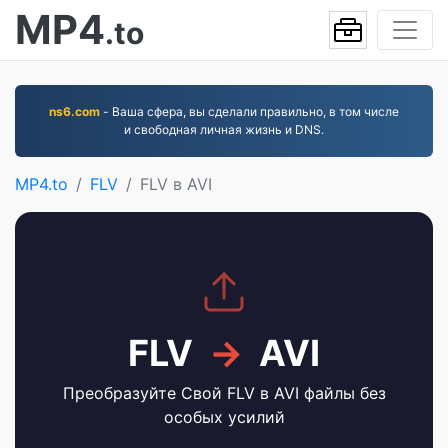
MP4
.to
ns6.com
- Ваша сфера, вы сделали правильно, в том числе
и свободная личная жизнь и DNS.
MP4.to
FLV
FLV в AVI
FLV
→
AVI
Преобразуйте Свой FLV в AVI файлы без
особых усилий