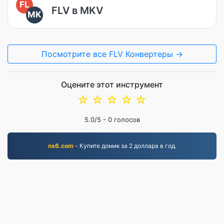
FL
FLV в MKV
MK
Посмотрите все FLV Конвертеры →
Оцените этот инструмент
☆
☆
☆
☆
☆
5.0
/5 -
0
голосов
ns6.com
- Купите домик за 2 доллара в год.