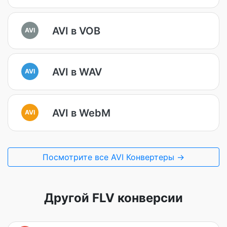
AVI в VOB
AVI
AVI в WAV
AVI
AVI в WebM
AVI
Посмотрите все AVI Конвертеры →
Другой FLV конверсии