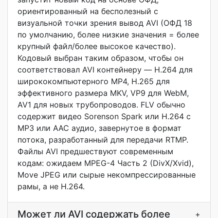
ориентированный на бесполезный с
визуальной точки зрения вывод AVI (ОФД 18
по умолчанию, более низкие значения = более
крупный файл/более высокое качество).
Кодовый выбран таким образом, чтобы он
соответствовал AVI контейнеру — H.264 для
ширококомпьютерного MP4, H.265 для
эффективного размера MKV, VP9 для WebM,
AV1 для новых трубопроводов. FLV обычно
содержит видео Sorenson Spark или H.264 с
MP3 или AAC аудио, завернутое в формат
потока, разработанный для передачи RTMP.
Файлы AVI предшествуют современным
кодам: ожидаем MPEG-4 Часть 2 (DivX/Xvid),
Move JPEG или сырые некомпрессированные
рамы, а не H.264.
Может ли AVI содержать более
+