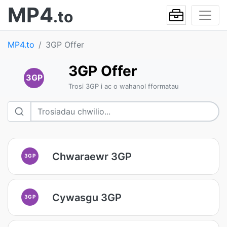
MP4
.to
MP4.to
3GP Offer
3GP Offer
3GP
Trosi 3GP i ac o wahanol fformatau
Chwaraewr 3GP
3GP
Cywasgu 3GP
3GP