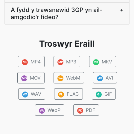
A fydd y trawsnewid 3GP yn ail-
+
amgodio'r fideo?
Troswyr Eraill
MP4
MP3
MKV
MP
MP
MK
MOV
WebM
AVI
MO
We
AV
WAV
FLAC
GIF
WA
FL
GI
WebP
PDF
We
PD