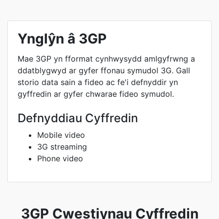
Ynglŷn â 3GP
Mae 3GP yn fformat cynhwysydd amlgyfrwng a
ddatblygwyd ar gyfer ffonau symudol 3G. Gall
storio data sain a fideo ac fe'i defnyddir yn
gyffredin ar gyfer chwarae fideo symudol.
Defnyddiau Cyffredin
Mobile video
3G streaming
Phone video
3GP Cwestiynau Cyffredin