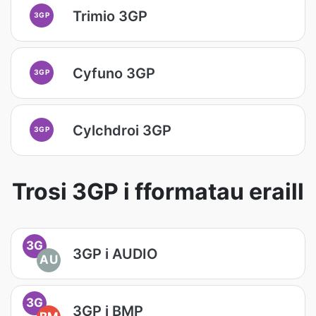
Trimio 3GP
3GP
Cyfuno 3GP
3GP
Cylchdroi 3GP
3GP
Trosi 3GP i fformatau eraill
3G
3GP i AUDIO
AU
3G
3GP i BMP