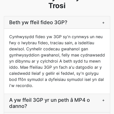
Trosi
Beth yw ffeil fideo 3GP?
+
Cynhwysydd fideo yw 3GP sy'n cynnwys un neu
fwy o lwybrau fideo, traciau sain, a isdeitlau
dewisol. Cynhelir codecau gwahanol gan
gynhwysyddion gwahanol, felly mae cydnawsedd
yn dibynnu ar y cylchdroi A beth sydd tu mewn
iddo. Mae ffeiliau 3GP yn fach a'u datgodio ar y
caledwedd lleiaf y gellir ei feddwl, sy'n golygu
bod ffôn symudol a dyfeisiau symudol isel yn dal
i'w recordio.
A yw ffeil 3GP yr un peth â MP4 o
+
danno?