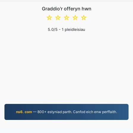
Graddio'r offeryn hwn
☆
☆
☆
☆
☆
5.0
/5 -
1
pleidleisiau
ns6. com
— 800+ estyniad parth. Canfod eich enw perffaith.