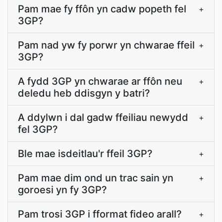
Pam mae fy ffôn yn cadw popeth fel
+
3GP?
Pam nad yw fy porwr yn chwarae ffeil
+
3GP?
A fydd 3GP yn chwarae ar ffôn neu
+
deledu heb ddisgyn y batri?
A ddylwn i dal gadw ffeiliau newydd
+
fel 3GP?
Ble mae isdeitlau'r ffeil 3GP?
+
Pam mae dim ond un trac sain yn
+
goroesi yn fy 3GP?
Pam trosi 3GP i fformat fideo arall?
+