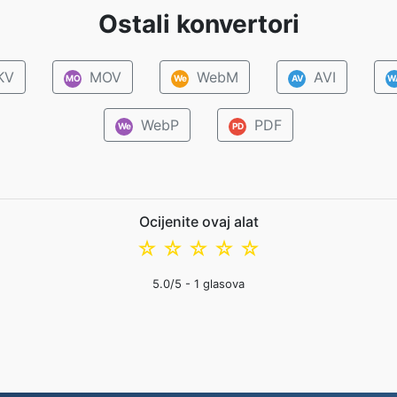
Ostali konvertori
KV
MOV
WebM
AVI
MO
We
AV
W
WebP
PDF
We
PD
Ocijenite ovaj alat
☆
☆
☆
☆
☆
5.0
/5 -
1
glasova