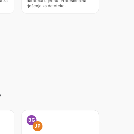
a za
datoteka u jednu. Profesionalna
rješenja za datoteke.
e
3G
JP