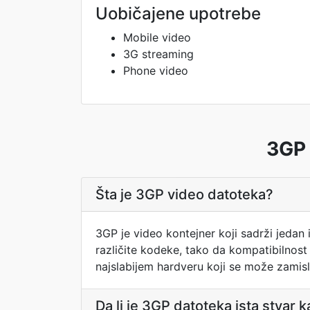
Uobičajene upotrebe
Mobile video
3G streaming
Phone video
3GP 
Šta je 3GP video datoteka?
3GP je video kontejner koji sadrži jedan 
različite kodeke, tako da kompatibilnost
najslabijem hardveru koji se može zamisli
Da li je 3GP datoteka ista stvar