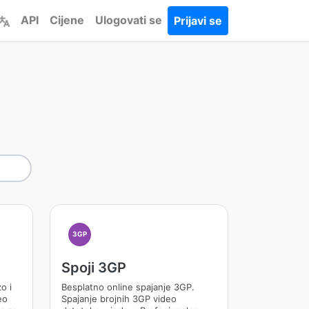
API
Cijene
Ulogovati se
Prijavi se
3GP
Spoji 3GP
o i
Besplatno online spajanje 3GP.
eo
Spajanje brojnih 3GP video