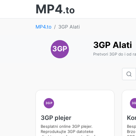
MP4
.to
MP4.to
3GP Alati
3GP Alati
3GP
Pretvori 3GP do i od ra
3GP
3
3GP plejer
Ko
Besplatni online 3GP plejer.
Besp
Reprodukujte 3GP datoteke
Brzo