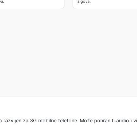
va.
žigova.
 razvijen za 3G mobilne telefone. Može pohraniti audio i v