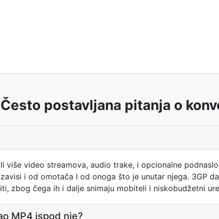
Često postavljana pitanja o konve
ili više video streamova, audio trake, i opcionalne podnaslo
 zavisi i od omotača I od onoga što je unutar njega. 3GP da
ti, zbog čega ih i dalje snimaju mobiteli i niskobudžetni ure
 kao MP4 ispod nje?