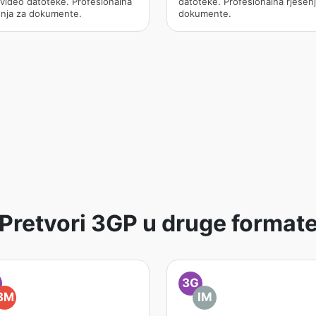
video datoteke. Profesionalna
datoteke. Profesionalna rješenj
enja za dokumente.
dokumente.
Pretvori 3GP u druge format
3G
BM
IM