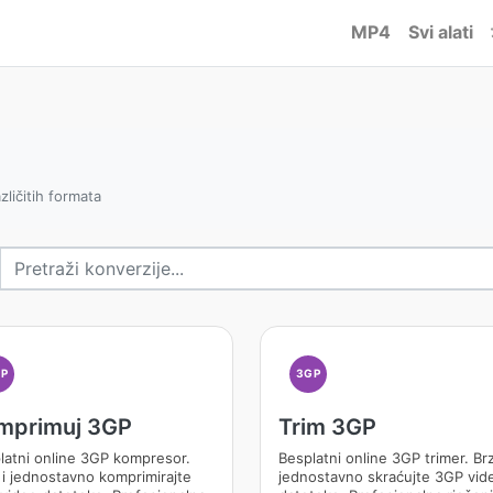
MP4
Svi alati
zličitih formata
GP
3GP
mprimuj 3GP
Trim 3GP
latni online 3GP kompresor.
Besplatni online 3GP trimer. Brz
 i jednostavno komprimirajte
jednostavno skraćujte 3GP vid