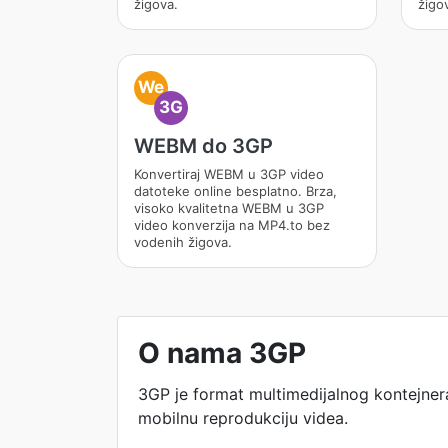
žigova.
žigo
We
3G
WEBM do 3GP
Konvertiraj WEBM u 3GP video
datoteke online besplatno. Brza,
visoko kvalitetna WEBM u 3GP
video konverzija na MP4.to bez
vodenih žigova.
O nama 3GP
3GP je format multimedijalnog kontejnera
mobilnu reprodukciju videa.