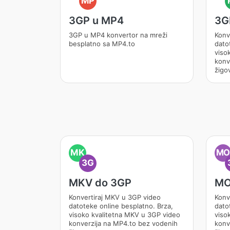
MP
3GP u MP4
3G
3GP u MP4 konvertor na mreži
Konv
besplatno sa MP4.to
dato
viso
konv
žigo
MK
M
3G
MKV do 3GP
MO
Konvertiraj MKV u 3GP video
Konv
datoteke online besplatno. Brza,
dato
visoko kvalitetna MKV u 3GP video
viso
konverzija na MP4.to bez vodenih
konv