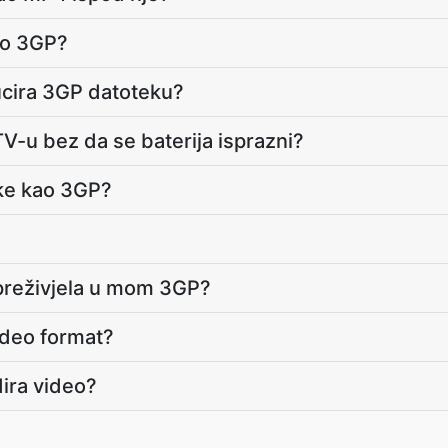
ao 3GP?
ucira 3GP datoteku?
 TV-u bez da se baterija isprazni?
eke kao 3GP?
?
 preživjela u mom 3GP?
ideo format?
ira video?