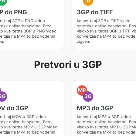
PN
TI
P do PNG
3GP do TIFF
ertiraj 3GP u PNG video
Konvertiraj 3GP u TIFF video
teke online besplatno. Brza,
datoteke online besplatno. Brz
ko kvalitetna 3GP u PNG video
visoko kvalitetna 3GP u TIFF v
erzija na MP4.to bez vodenih
konverzija na MP4.to bez vode
va.
žigova.
Pretvori u 3GP
O
MP
3G
3G
V do 3GP
MP3 do 3GP
ertiraj MOV u 3GP video
Konvertiraj MP3 u 3GP video
teke online besplatno. Brza,
datoteke online besplatno. Brz
ko kvalitetna MOV u 3GP video
visoko kvalitetna MP3 u 3GP v
erzija na MP4.to bez vodenih
konverzija na MP4.to bez vode