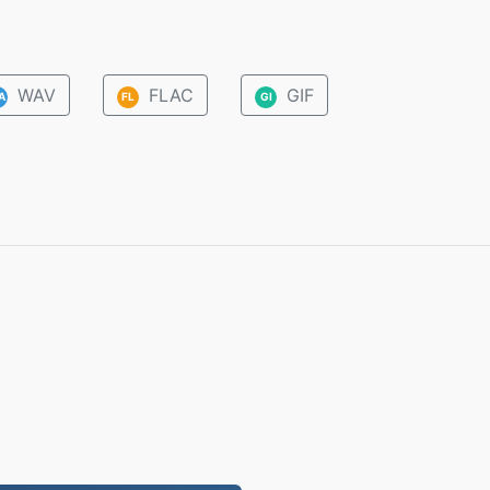
WAV
FLAC
GIF
A
FL
GI