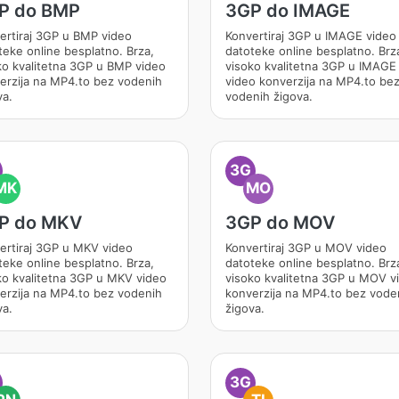
P do BMP
3GP do IMAGE
ertiraj 3GP u BMP video
Konvertiraj 3GP u IMAGE video
teke online besplatno. Brza,
datoteke online besplatno. Brz
ko kvalitetna 3GP u BMP video
visoko kvalitetna 3GP u IMAGE
erzija na MP4.to bez vodenih
video konverzija na MP4.to be
va.
vodenih žigova.
3G
MK
MO
P do MKV
3GP do MOV
ertiraj 3GP u MKV video
Konvertiraj 3GP u MOV video
teke online besplatno. Brza,
datoteke online besplatno. Brz
ko kvalitetna 3GP u MKV video
visoko kvalitetna 3GP u MOV v
erzija na MP4.to bez vodenih
konverzija na MP4.to bez vode
va.
žigova.
3G