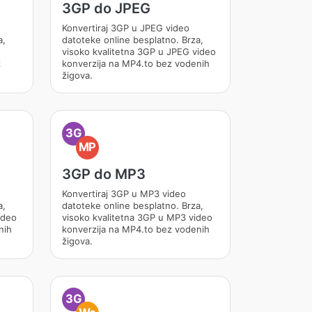
3GP do JPEG
Konvertiraj 3GP u JPEG video
a,
datoteke online besplatno. Brza,
visoko kvalitetna 3GP u JPEG video
z
konverzija na MP4.to bez vodenih
žigova.
3G
MP
3GP do MP3
Konvertiraj 3GP u MP3 video
a,
datoteke online besplatno. Brza,
ideo
visoko kvalitetna 3GP u MP3 video
nih
konverzija na MP4.to bez vodenih
žigova.
3G