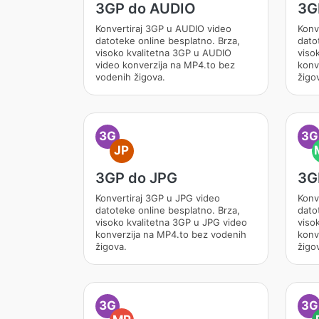
3GP do AUDIO
3G
Konvertiraj 3GP u AUDIO video
Konv
datoteke online besplatno. Brza,
dato
visoko kvalitetna 3GP u AUDIO
viso
video konverzija na MP4.to bez
konv
vodenih žigova.
žigo
3G
3G
JP
3GP do JPG
3G
Konvertiraj 3GP u JPG video
Konv
datoteke online besplatno. Brza,
dato
visoko kvalitetna 3GP u JPG video
viso
konverzija na MP4.to bez vodenih
konv
žigova.
žigo
3G
3G