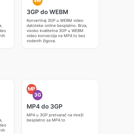
We
3GP do WEBM
Konvertiraj 3GP u WEBM video
a,
datoteke online besplatno. Brza,
ideo
visoko kvalitetna 3GP u WEBM
nih
video konverzija na MP4.to bez
vodenih žigova.
MP
3G
MP4 do 3GP
MP4 u 3GP pretvarač na mreži
a,
besplatno sa MP4.to
ideo
nih