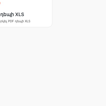
 դեպի XLS
կել PDF դեպի XLS