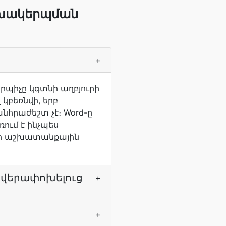
ոխակերպման
+
երպիչը կգտնի աղբյուրի
կբեռնվի, երբ
հրաժեշտ չէ։ Word-ը
ռում է ինչպես
l-ի աշխատանքային
ի վերափոխելուց
+
+