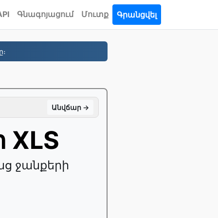
API
Գնագոյացում
Մուտք
Գրանցվել
ը։
Անվճար →
 XLS
նց ջանքերի