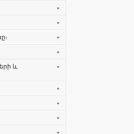
+
+
նը։
+
+
երի և
+
+
+
+
+