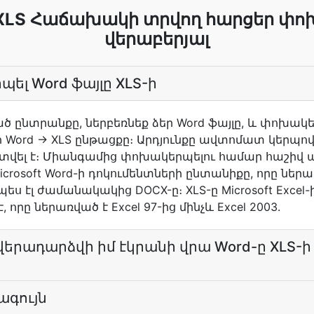
 XLS Հաճախակի տրվող հարցեր փ
վերաբերյալ
ել Word ֆայլը XLS-ի
ած ընտրանքը, ներբեռնեք ձեր Word ֆայլը, և փոխակ
Word → XLS ընթացքը։ Արդյունքը ավտոմատ կերպով 
ել է։ Միանգամից փոխակերպելու համար հաշիվ ան
crosoft Word-ի դոկումենտների ընտանիքը, որը ներա
ս էլ ժամանակակից DOCX-ը։ XLS-ը Microsoft Exce
որը ներառված է Excel 97-ից մինչև Excel 2003.
վերադարձվի իմ էկրանի վրա Word-ը XLS-
նագույն