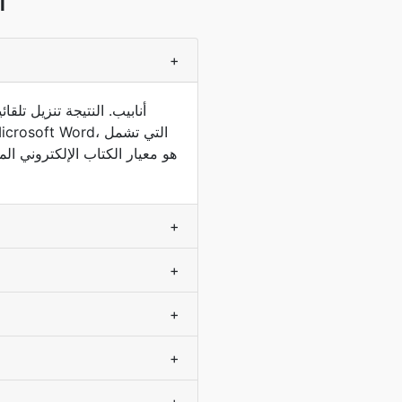
d
+
+
+
+
+