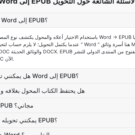
Wor إلى EPUB الأسئلة الشائعة حول التحويل
كيف يمكنني تحويل ملف Word إلى EPUB؟
عندما يكتمل التحويل؛ لا يلزم حساب لتحويلات مرة واحدة. ويقصد بكلمة 
الرقمي، الذي يتولى صيانة W3C الآن.
هل يمكنني تحرير المحتوى بعد تحويل Word إلى EPUB؟
هل يحتفظ الكتاب المحول بغلافه و
هل المحول Word إلى EPUB مجاني؟
كم حجم ملف Word يمكنني تحويله إلى EPUB؟