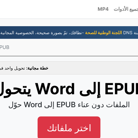
ميع الأدوات
MP4
جانية و DNS متضمنة
6- اللجنة الوطنية للصحة
Word إلى 
خطة مجانية:
تحويل واحد في
ول Word إلى EPUB
حوّل Word إلى EPUB الملفات دون عناء
اختر ملفاتك