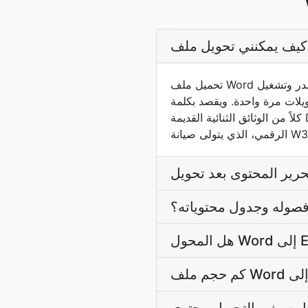
تحميل ملف Word باستخدام الاختيار أعلاه والمحول يكتشف نوع المصدر وتشغيل Word → EPUB أنابيب. النتيجة تنزيل تلقائيا
" Word " هنا أسرة وثائق Microsoft Word، التي تشمل
كلاً من الوثائق الثنائية القديمة DOC والوثائق الحديثة DOCX. EPUB هو معيار الكتاب الإلكتروني المفتوح من المنتدى الدولي للنشر
فصوله وجدول محتوياته؟