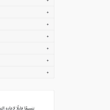
+
+
+
+
+
+
+