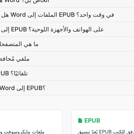
هل سيغير التحويل محتوى Word الخاص بي؟
هل يمكنني تحويل العديد من Word الملفات إلى EPUB في وقت واحد؟
هل يعمل المحول Word إلى EPUB على الهواتف والأجهزة اللوحية؟
ما هي المتصفحا
هل Word ملفي مُح
ماذا لو لم يبدأ التنزيل EPUB تلقائيًا؟
كم يستغرق التحويل من Word إلى EPUB؟
EPUB
يُعدّ تنسيق EPUB تنسيقًا قابلًا لإعادة التدفق للكتب
ملفات مايكروسوفت وورد