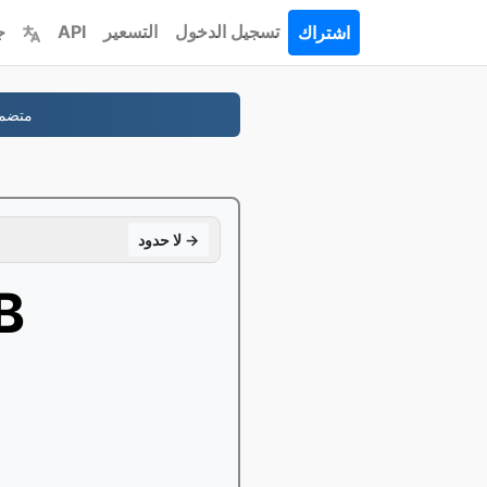
تسجيل الدخول
التسعير
API
ج
اشتراك
-نطاقك، تمّ بصورة صحيحة، الخصوصية الم
لا حدود →
يتح