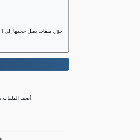
حوّل ملفات يصل حجمها إلى 1 جيجابايت مجانًا، ويمكن لمستخدمي النسخة الاحترافية تحويل ملفات يصل حجمها إلى 100 جيجابايت؛
الخطوة 1: قم بتحميل ملفك Word أضف الملفات باستخدام الزر أعلاه أو عن طريق السحب والإفلات.