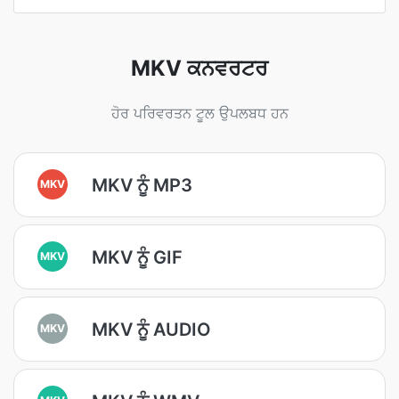
MKV ਕਨਵਰਟਰ
ਹੋਰ ਪਰਿਵਰਤਨ ਟੂਲ ਉਪਲਬਧ ਹਨ
MKV ਨੂੰ MP3
MKV
MKV ਨੂੰ GIF
MKV
MKV ਨੂੰ AUDIO
MKV