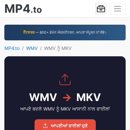
MP4
.to
ਨੈੱਟਵਰਕ
— 800+ ਡੋਮੇਨ ਐਕਸਟੈਨਸ਼ਨ. ਆਪਣਾ ਸੰਪੂਰਨ ਨਾਂ ਲੱਭੋ।
MP4.to
WMV
WMV ਨੂੰ MKV
WMV
→
MKV
ਆਪਣੇ ਬਦਲੋ WMV ਨੂੰ MKV ਆਸਾਨੀ ਨਾਲ ਫਾਈਲਾਂ
ਆਪਣੀਆਂ ਫਾਈਲਾਂ ਚੁਣੋ