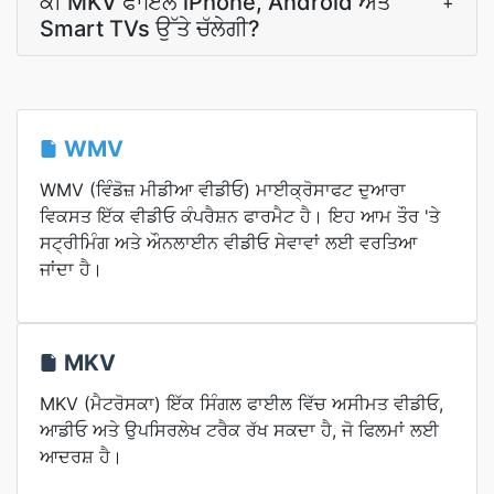
ਕੀ MKV ਫਾਇਲ iPhone, Android ਅਤੇ
+
Smart TVs ਉੱਤੇ ਚੱਲੇਗੀ?
WMV
WMV (ਵਿੰਡੋਜ਼ ਮੀਡੀਆ ਵੀਡੀਓ) ਮਾਈਕ੍ਰੋਸਾਫਟ ਦੁਆਰਾ
ਵਿਕਸਤ ਇੱਕ ਵੀਡੀਓ ਕੰਪਰੈਸ਼ਨ ਫਾਰਮੈਟ ਹੈ। ਇਹ ਆਮ ਤੌਰ 'ਤੇ
ਸਟ੍ਰੀਮਿੰਗ ਅਤੇ ਔਨਲਾਈਨ ਵੀਡੀਓ ਸੇਵਾਵਾਂ ਲਈ ਵਰਤਿਆ
ਜਾਂਦਾ ਹੈ।
MKV
MKV (ਮੈਟਰੋਸਕਾ) ਇੱਕ ਸਿੰਗਲ ਫਾਈਲ ਵਿੱਚ ਅਸੀਮਤ ਵੀਡੀਓ,
ਆਡੀਓ ਅਤੇ ਉਪਸਿਰਲੇਖ ਟਰੈਕ ਰੱਖ ਸਕਦਾ ਹੈ, ਜੋ ਫਿਲਮਾਂ ਲਈ
ਆਦਰਸ਼ ਹੈ।