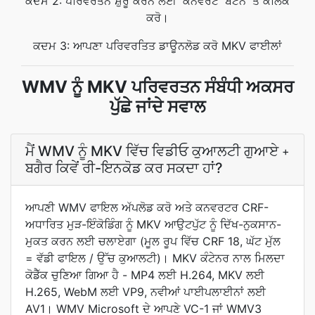
ਕਦਮ 2: ਪਰਿਵਰਤਨ ਸ਼ੁਰੂ ਕਰਨ ਲਈ 'ਕਨਵਰਟ' ਬਟਨ 'ਤੇ ਕਲਿੱਕ
ਕਰੋ।
ਕਦਮ 3: ਆਪਣਾ ਪਰਿਵਰਤਿਤ ਡਾਊਨਲੋਡ ਕਰੋ MKV ਫਾਈਲਾਂ
WMV ਨੂੰ MKV ਪਰਿਵਰਤਨ ਸੰਬੰਧੀ ਅਕਸਰ
ਪੁੱਛੇ ਜਾਂਦੇ ਸਵਾਲ
ਮੈਂ WMV ਨੂੰ MKV ਵਿੱਚ ਵਿਡੀਓ ਕੁਆਲਟੀ ਗੁਆਏ
+
ਬਗੈਰ ਕਿਵੇਂ ਰੀ-ਇਨਕੋਡ ਕਰ ਸਕਦਾ ਹਾਂ?
ਆਪਣੀ WMV ਫਾਇਲ ਅੱਪਲੋਡ ਕਰੋ ਅਤੇ ਕਨਵਰਟਰ CRF-
ਅਧਾਰਿਤ ਮੁੜ-ਇੰਕੋਡਿੰਗ ਨੂੰ MKV ਆਉਟਪੁੱਟ ਨੂੰ ਦਿੱਖ-ਨੁਕਸਾਨ-
ਮੁਕਤ ਕਰਨ ਲਈ ਚਲਾਏਗਾ (ਮੂਲ ਰੂਪ ਵਿੱਚ CRF 18, ਘੱਟ ਮੁੱਲ
= ਵੱਡੀ ਫਾਇਲ / ਉੱਚ ਕੁਆਲਟੀ)। MKV ਕੰਟੇਨਰ ਨਾਲ ਮਿਲਦਾ
ਕੋਡੈੱਕ ਚੁਣਿਆ ਗਿਆ ਹੈ - MP4 ਲਈ H.264, MKV ਲਈ
H.265, WebM ਲਈ VP9, ਨਵੀਆਂ ਪਾਈਪਲਾਈਨਾਂ ਲਈ
AV1। WMV Microsoft ਦੇ ਆਪਣੇ VC-1 ਜਾਂ WMV3