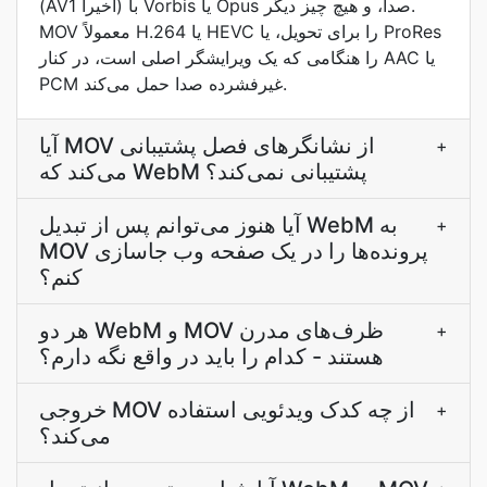
(AV1 اخیراً) با Vorbis یا Opus صدا، و هیچ چیز دیگر.
MOV معمولاً H.264 یا HEVC را برای تحویل، یا ProRes
را هنگامی که یک ویرایشگر اصلی است، در کنار AAC یا
PCM غیرفشرده صدا حمل می‌کند.
آیا MOV از نشانگرهای فصل پشتیبانی
+
می‌کند که WebM پشتیبانی نمی‌کند؟
آیا هنوز می‌توانم پس از تبدیل WebM به
+
MOV پرونده‌ها را در یک صفحه وب جاسازی
کنم؟
هر دو WebM و MOV ظرف‌های مدرن
+
هستند - کدام را باید در واقع نگه دارم؟
خروجی MOV از چه کدک ویدئویی استفاده
+
می‌کند؟