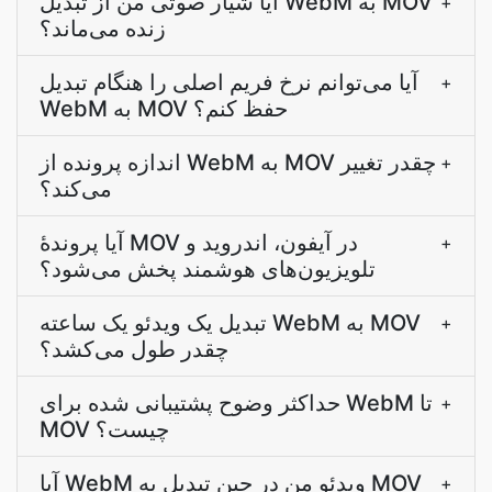
آیا شیار صوتی من از تبدیل WebM به MOV
+
زنده می‌ماند؟
آیا می‌توانم نرخ فریم اصلی را هنگام تبدیل
+
WebM به MOV حفظ کنم؟
اندازه پرونده از WebM به MOV چقدر تغییر
+
می‌کند؟
آیا پروندۀ MOV در آیفون، اندروید و
+
تلویزیون‌های هوشمند پخش می‌شود؟
تبدیل یک ویدئو یک ساعته WebM به MOV
+
چقدر طول می‌کشد؟
حداکثر وضوح پشتیبانی شده برای WebM تا
+
MOV چیست؟
آیا WebM ویدئو من در حین تبدیل به MOV
+