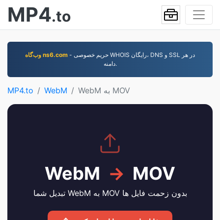
MP4
.to
- حریم خصوصی WHOIS رایگان، DNS و SSL در هر
وب‌گاه ns6.com
دامنه.
WebM به MOV
WebM
MP4.to
WebM
→
MOV
تبدیل شما WebM به MOV بدون زحمت فایل ها