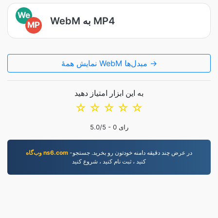
We
WebM به MP4
MP
نمایش همۀ WebM مبدل‌ها →
به این ابزار امتیاز دهید
☆
☆
☆
☆
☆
رای
0
/5 -
5.0
-در عرض چند دقيقه دامنه خودتون رو بخريد. جستجو
وب‌گاه ns6.com
کنيد ، ثبت نام کنيد ، شروع کنيد