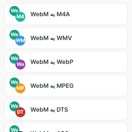
We
WebM به M4A
M4
We
WebM به WMV
WM
We
WebM به WebP
We
We
WebM به MPEG
MP
We
WebM به DTS
DT
We