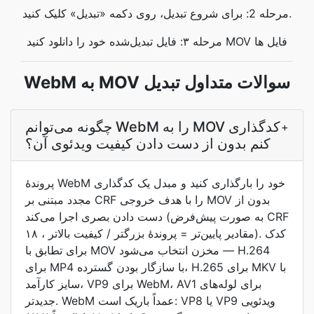
مرحله 2: برای شروع تبدیل، روی دکمه «تبدیل» کلیک کنید.
مرحله ۳: فایل تبدیل‌شده خود را دانلود کنید MOV فایل ها
WebM به MOV سوالات متداول تبدیل
چگونه می‌توانم WebM را به MOV کدگذاری
+
کنم بدون از دست دادن کیفیت ویدئوی آن؟
پروندۀ WebM خود را بارگذاری کنید و مبدل یک کدگذاری
مجدد مبتنی بر CRF را با هدف خروجی MOV بدون از
دست دادن بصری اجرا می‌کند (به صورت پیش‌فرض CRF
۱۸ ، مقادیر پایین‌تر = پروندۀ بزرگتر / کیفیت بالاتر). کدک
برای تطابق با MOV مخزن انتخاب می‌شود — H.264
برای MP4 با سازگار بودن گسترده، H.265 برای MKV با
سایز کارآمد، VP9 برای WebM، AV1 برای لوله‌های
جدیدتر. WebM عمداً باریک است: VP8 یا VP9 ویدئویی