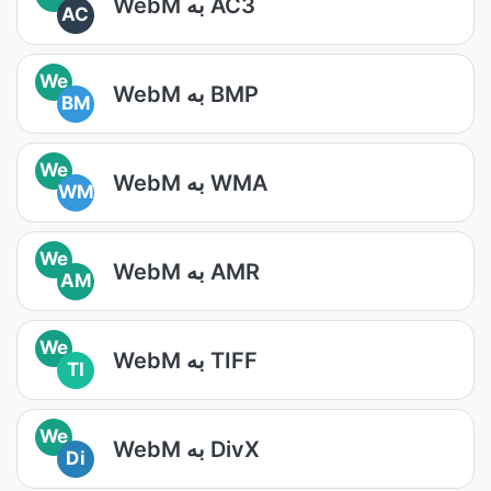
WebM به AC3
AC
We
WebM به BMP
BM
We
WebM به WMA
WM
We
WebM به AMR
AM
We
WebM به TIFF
TI
We
WebM به DivX
Di