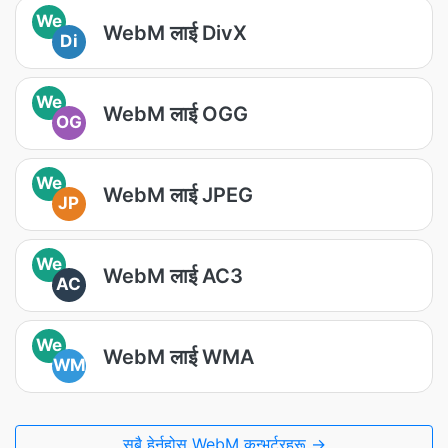
We
WebM लाई DivX
Di
We
WebM लाई OGG
OG
We
WebM लाई JPEG
JP
We
WebM लाई AC3
AC
We
WebM लाई WMA
WM
सबै हेर्नुहोस् WebM कन्भर्टरहरू →