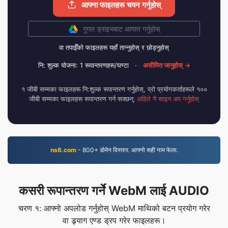
आफ्ना फाइलहरू चयन गर्नुहोस्
गुगल ड्राइभबाट आयात गर्नुहोस्
वा तपाईँको फाइलहरू यहाँ तान्नुहोस् र छोड्नुहोस्
नि: शुल्क योजना: 1 रूपान्तरणहरू/घण्टा
·
असीमित जानुहोस् →
१ जीबी सम्मका फाइलहरू नि:शुल्क रूपान्तरण गर्नुहोस्, प्रो प्रयोगकर्ताहरूले १००
जीबी सम्मका फाइलहरू रूपान्तरण गर्न सक्छन्;
अहिले नै साइन अप गर्नुहोस्
ns6.com
- 800+ डोमेन विस्तार. आफ्नो सही नाम फेला.
कसरी रूपान्तरण गर्ने WebM लाई AUDIO
चरण १: आफ्नो अपलोड गर्नुहोस् WebM माथिको बटन प्रयोग गरेर
वा ड्र्याग एण्ड ड्रप गरेर फाइलहरू।