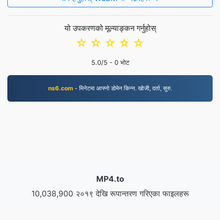
यो उपकरणको मूल्याङ्कन गर्नुहोस्
☆
☆
☆
☆
☆
5.0
/5 -
0
भोट
ns6.com
- मिनेटमा आफ्नो डोमेन किन्न. खोजी, दर्ता, सुरु.
MP4.to
10,038,900 २०१९ देखि रूपान्तरण गरिएका फाइलहरू
गोपनीयता नीति
|
सेवाका सर्तहरू
|
हाम्रो बारेमा
|
हामीलाई सम्पर्क