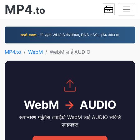
MP4
.to
ns6.com
- निःशुल्क WHOIS गोपनीयता, DNS र SSL हरेक डोमेन मा.
MP4.to
WebM
WebM लाई AUDIO
WebM
→
AUDIO
रूपान्तरण गर्नुहोस् तपाईंको WebM लाई AUDIO सजिलै
फाइलहरू