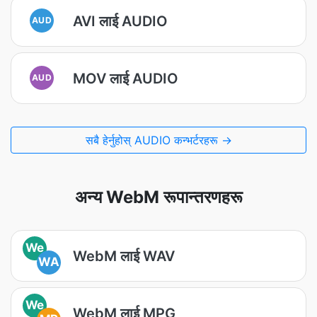
AVI लाई AUDIO
AUD
MOV लाई AUDIO
AUD
सबै हेर्नुहोस् AUDIO कन्भर्टरहरू →
अन्य WebM रूपान्तरणहरू
We
WebM लाई WAV
WA
We
WebM लाई MPG