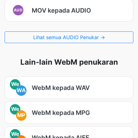
MOV kepada AUDIO
AUD
Lihat semua AUDIO Penukar →
Lain-lain WebM penukaran
We
WebM kepada WAV
WA
We
WebM kepada MPG
MP
We
WebM kepada AIFF