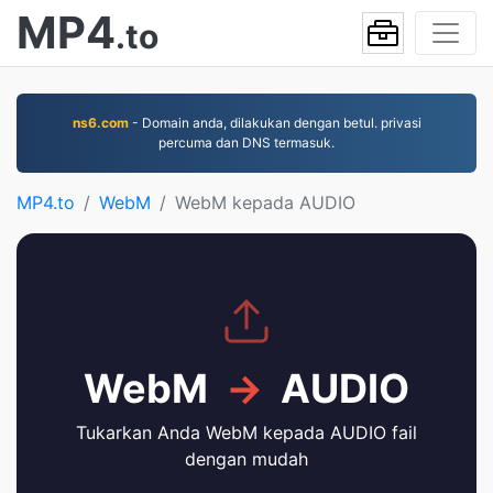
MP4
.to
ns6.com
- Domain anda, dilakukan dengan betul. privasi
percuma dan DNS termasuk.
MP4.to
WebM
WebM kepada AUDIO
WebM
→
AUDIO
Tukarkan Anda WebM kepada AUDIO fail
dengan mudah