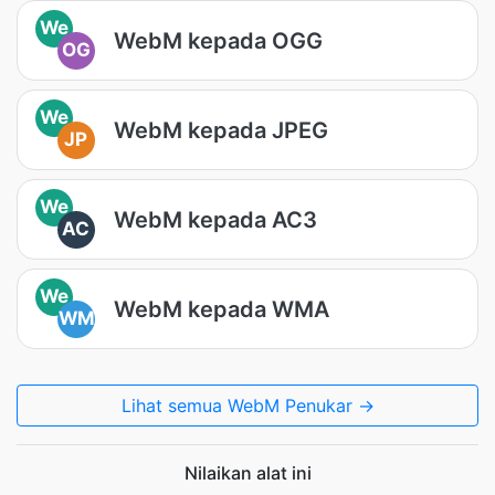
We
WebM kepada OGG
OG
We
WebM kepada JPEG
JP
We
WebM kepada AC3
AC
We
WebM kepada WMA
WM
Lihat semua WebM Penukar →
Nilaikan alat ini