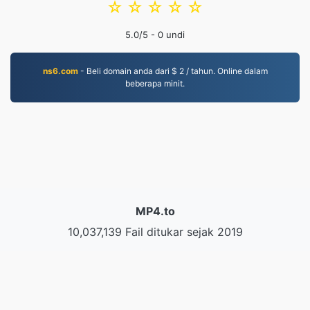
☆
☆
☆
☆
☆
5.0
/5 -
0
undi
ns6.com
- Beli domain anda dari $ 2 / tahun. Online dalam
beberapa minit.
MP4.to
10,037,139 Fail ditukar sejak 2019
Dasar Privasi
|
Syarat Perkhidmatan
|
Tentang kami
|
Hubungi Kami
|
API
|
Sampel
|
Pasang Aplikasi
© 2026 MP4.to
|
VPS.org
LLC | Dibuat oleh
nadermx