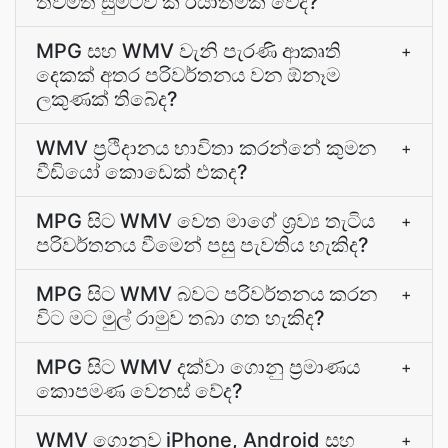
තවමත් සුමටව ක් රියාත්මක වේද?
MPG සහ WMV වැනි පැරණි ආකෘති
+
දෙකක් අතර පරිවර්තනය වන ඕනෑම
ලකුණක් තිබේද?
WMV ප්‍රථිදානය භාවිතා කරන්නේ කුමන
+
වීඩියෝ කොඩෙක් එකද?
MPG සිට WMV වෙත මාගේ ශ්‍රව්‍ය තැටිය
+
පරිවර්තනය වීමෙන් පසු පැවතිය හැකිද?
MPG සිට WMV බවට පරිවර්තනය කරන
+
විට මට මුල් රාමුව තබා ගත හැකිද?
MPG සිට WMV දක්වා ගොනු ප්‍රමාණය
+
කොපමණ වෙනස් වේද?
WMV ගොනුව iPhone, Android සහ
+