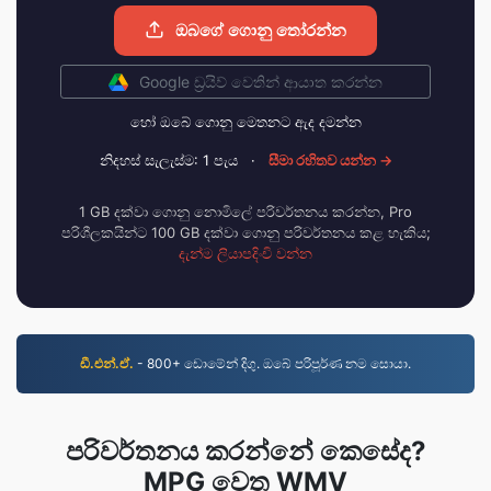
ඔබගේ ගොනු තෝරන්න
Google ඩ්‍රයිව් වෙතින් ආයාත කරන්න
හෝ ඔබේ ගොනු මෙතනට ඇද දමන්න
නිදහස් සැලැස්ම: 1 පැය
·
සීමා රහිතව යන්න →
1 GB දක්වා ගොනු නොමිලේ පරිවර්තනය කරන්න, Pro
පරිශීලකයින්ට 100 GB දක්වා ගොනු පරිවර්තනය කළ හැකිය;
දැන්ම ලියාපදිංචි වන්න
ඩී.එන්.ඒ.
- 800+ ඩොමේන් දිගු. ඔබේ පරිපූර්ණ නම සොයා.
පරිවර්තනය කරන්නේ කෙසේද?
MPG වෙත WMV