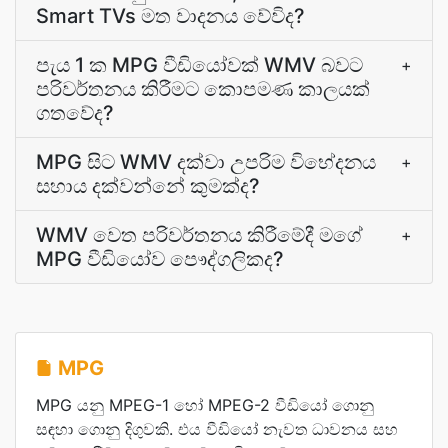
Smart TVs මත වාදනය වේවිද?
පැය 1 ක MPG වීඩියෝවක් WMV බවට
+
පරිවර්තනය කිරීමට කොපමණ කාලයක්
ගතවේද?
MPG සිට WMV දක්වා උපරිම විභේදනය
+
සහාය දක්වන්නේ කුමක්ද?
WMV වෙත පරිවර්තනය කිරීමේදී මගේ
+
MPG වීඩියෝව පෞද්ගලිකද?
MPG
MPG යනු MPEG-1 හෝ MPEG-2 වීඩියෝ ගොනු
සඳහා ගොනු දිගුවකි. එය වීඩියෝ නැවත ධාවනය සහ