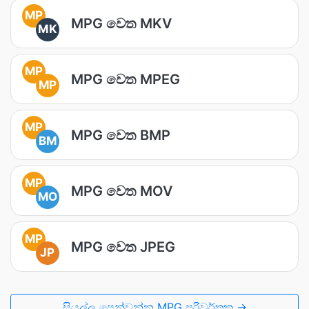
MP
MPG වෙත MKV
MK
MP
MPG වෙත MPEG
MP
MP
MPG වෙත BMP
BM
MP
MPG වෙත MOV
MO
MP
MPG වෙත JPEG
JP
සියල්ල පෙන්වන්න MPG පරිවර්තක →