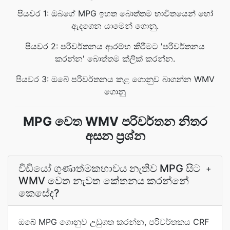
පියවර 1: ඔබගේ MPG ඉහත බොත්තම භාවිතයෙන් හෝ
ඇදගෙන යාමෙන් ගොනු.
පියවර 2: පරිවර්තනය ආරම්භ කිරීමට 'පරිවර්තනය
කරන්න' බොත්තම ක්ලික් කරන්න.
පියවර 3: ඔබේ පරිවර්තනය කළ ගොනුව බාගන්න WMV
ගොනු
MPG වෙත WMV පරිවර්තන නිතර
අසන ප්‍රශ්න
වීඩියෝ ගුණාත්මකභාවය නැතිව MPG සිට
+
WMV වෙත නැවත කේතනය කරන්නේ
කෙසේද?
ඔබේ MPG ගොනුව උඩුගත කරන්න, පරිවර්තකය CRF