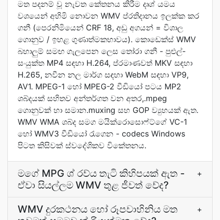
මත පදනම් වූ නැවත කේතනය කිරීම දෘශ් යමය
වශයෙන් අහිමි නොවන WMV ප්රතිදානය ඉලක්ක කර
ගනී (පෙරනිමියෙන් CRF 18, අඩු අගයන් = විශාල
ගොනුව / ඉහළ ගුණාත්මකභාවය). කොඩෙක්ස් WMV
බහාලුම් සමඟ ගැලපෙන ලෙස තෝරා ගනී - පුළුල්-
සංයුක්ත MP4 සඳහා H.264, ප්රමාණවත් MKV සඳහා
H.265, නවීන නල මාර්ග සඳහා WebM සඳහා VP9,
AV1. MPEG-1 හෝ MPEG-2 වීඩියෝ පටය MP2
ශබ්දයක් සහිතව අන්තර්ගත වන අතර,.mpeg
ගොනුවක් හා සමාන.muxing සහ GOP ව්‍යුහයක් ඇත.
WMV WMA ශබ්ද සමග මයික්රොසොෆ්ට්ගේ VC-1
හෝ WMV3 වීඩියෝ රැගෙන - codecs Windows
පිටත කිසිවක් ස්වදේශිකව විකේතනය.
මගේ MPG ශ් රව්ය තැටි කිහිපයක් ඇත -
+
ඒවා සියල්ලම WMV තුළ ජීවත් වේද?
WMV දුරකථනය හෝ රූපවාහිනිය මත
+