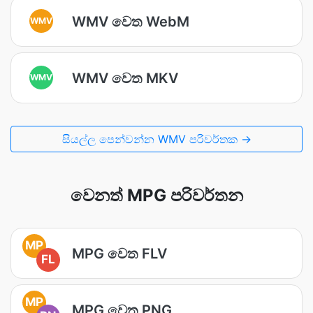
WMV වෙත WebM
WMV
WMV වෙත MKV
WMV
සියල්ල පෙන්වන්න WMV පරිවර්තක →
වෙනත් MPG පරිවර්තන
MP
MPG වෙත FLV
FL
MP
MPG වෙත PNG