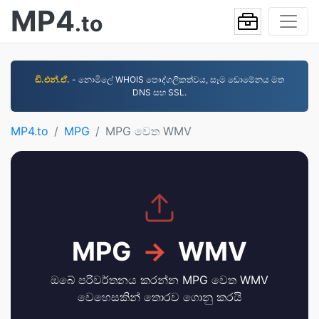
MP4
.to
ඩී.එන්.ඒ.
- නොමිලේ WHOIS පෞද්ගලිකත්වය, සෑම ඩොමේනය මත
DNS සහ SSL.
MP4.to
MPG
MPG වෙත WMV
MPG
→
WMV
ඔබේ පරිවර්තනය කරන්න MPG වෙත WMV
වෙහෙසකින් තොරව ගොනු කරයි