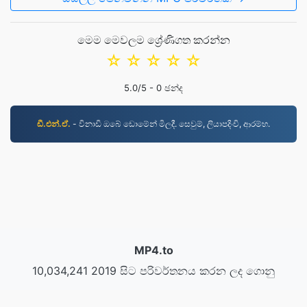
මෙම මෙවලම ශ්‍රේණිගත කරන්න
☆
☆
☆
☆
☆
5.0
/5 -
0
ඡන්ද
ඩී.එන්.ඒ.
- විනාඩි ඔබේ ඩොමේන් මිලදී. සෙවුම්, ලියාපදිංචි, ආරම්භ.
MP4.to
10,034,241 2019 සිට පරිවර්තනය කරන ලද ගොනු
රහස්යතා ප්රතිපත්තිය
|
සේවා කොන්දේසි
|
අපි ගැන
|
අපව