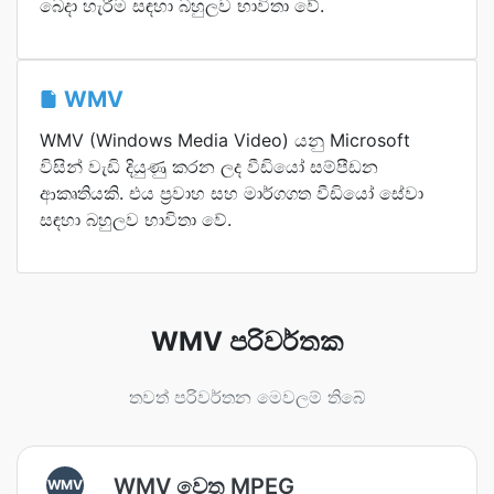
බෙදා හැරීම සඳහා බහුලව භාවිතා වේ.
WMV
WMV (Windows Media Video) යනු Microsoft
විසින් වැඩි දියුණු කරන ලද වීඩියෝ සම්පීඩන
ආකෘතියකි. එය ප්‍රවාහ සහ මාර්ගගත වීඩියෝ සේවා
සඳහා බහුලව භාවිතා වේ.
WMV පරිවර්තක
තවත් පරිවර්තන මෙවලම් තිබේ
WMV වෙත MPEG
WMV