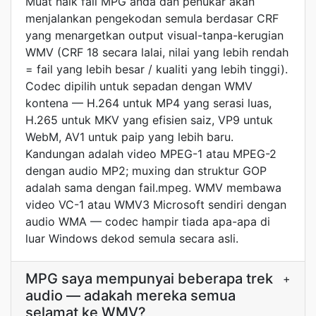
Muat naik fail MPG anda dan penukar akan
menjalankan pengekodan semula berdasar CRF
yang menargetkan output visual-tanpa-kerugian
WMV (CRF 18 secara lalai, nilai yang lebih rendah
= fail yang lebih besar / kualiti yang lebih tinggi).
Codec dipilih untuk sepadan dengan WMV
kontena — H.264 untuk MP4 yang serasi luas,
H.265 untuk MKV yang efisien saiz, VP9 untuk
WebM, AV1 untuk paip yang lebih baru.
Kandungan adalah video MPEG-1 atau MPEG-2
dengan audio MP2; muxing dan struktur GOP
adalah sama dengan fail.mpeg. WMV membawa
video VC-1 atau WMV3 Microsoft sendiri dengan
audio WMA — codec hampir tiada apa-apa di
luar Windows dekod semula secara asli.
MPG saya mempunyai beberapa trek
+
audio — adakah mereka semua
selamat ke WMV?