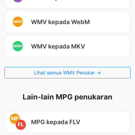
WMV kepada WebM
WMV
WMV kepada MKV
WMV
Lihat semua WMV Penukar →
Lain-lain MPG penukaran
MP
MPG kepada FLV
FL