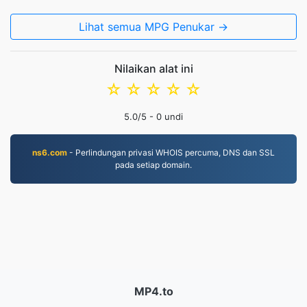
Lihat semua MPG Penukar →
Nilaikan alat ini
☆
☆
☆
☆
☆
5.0
/5 -
0
undi
ns6.com
- Perlindungan privasi WHOIS percuma, DNS dan SSL
pada setiap domain.
MP4.to