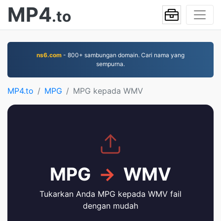
MP4
.to
ns6.com
- 800+ sambungan domain. Cari nama yang
sempurna.
MP4.to
MPG
MPG kepada WMV
MPG
→
WMV
Tukarkan Anda MPG kepada WMV fail
dengan mudah