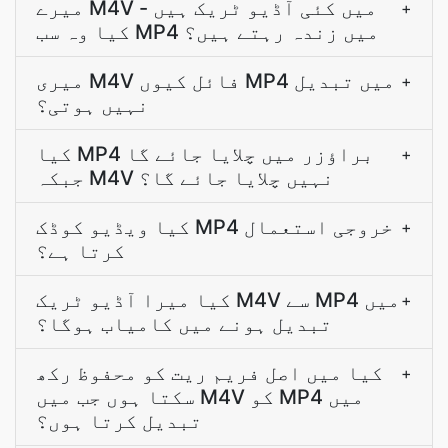
میرے M4V میں کئی آڈیو ٹریک ہیں -
+
کیا وہ سب MP4 میں زندہ رہتے ہیں؟
میری M4V فائل کیوں MP4 میں تبدیل
+
نہیں ہوتی؟
کیا MP4 براؤزر میں چلایا جائے گا
+
جبکہ M4V نہیں چلایا جائے گا؟
کیا ویڈیو کوڈک MP4 خروجی استعمال
+
کرتا ہے؟
کیا میرا آڈیو ٹریک M4V سے MP4 میں
+
تبدیل ہونے میں کامیاب ہوگا؟
کیا میں اصل فریم ریت کو محفوظ رکھ
+
سکتا ہوں جب میں M4V کو MP4 میں
تبدیل کرتا ہوں؟