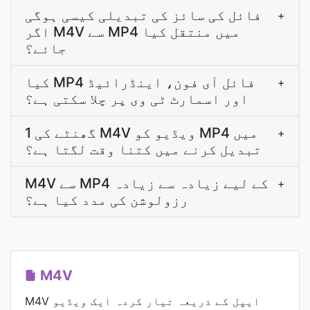
فائل کی سائز کی تبدیلی کیسی ہوگی
+
اگر M4V سے MP4 میں منتقل کیا
جائے؟
کیا MP4 فائل آی فون، اینڈرائیڈ
+
اور اسمارٹ ٹی وی پر چلا سکتی ہے؟
1 گھنٹے کی M4V ویڈیو کو MP4 میں
+
تبدیل کرنے میں کتنا وقت لگتا ہے؟
M4V سے MP4 کے لیے زیادہ سے زیادہ
+
رزولوشن کی مدد کیا ہے؟
M4V
M4V ایپل کے ذریعہ تیار کردہ ایک ویڈیو