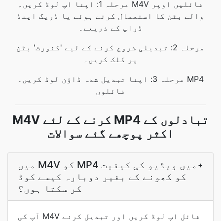
مرحلہ 1: اپنا اپ لوڈ کریں۔ M4V فائلیں اوپر
والے بٹن کا استعمال کرتے ہوئے یا ڈریگ اینڈ
ڈراپ کے ذریعے۔
مرحلہ 2: تبدیلی شروع کرنے کے لیے 'کنورٹ' بٹن
پر کلک کریں۔
مرحلہ 3: اپنا تبدیل شدہ ڈاؤن لوڈ کریں۔ MP4
فائلوں
M4V کرنے کے لئے MP4 تبادلوں کے
اکثر پوچھے گئے سوالات
میں M4V کو MP4 میں ویڈیو کی کیفیت
+
کو کھونے کے بغیر دوبارہ کیسے کوڈ
کر سکتا ہوں؟
آپ کی M4V فائل اپ لوڈ کریں اور تبدیل کرنے