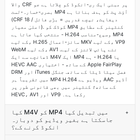
والا CRF پر مبنی ایک ری-انکوڈ کو چلاتا ہے جو
بصری-خسارہ-لست MP4 آؤٹ پٹ کو ہدف بناتا ہے
(CRF 18 دیفایٹ، نیچے قدریں = بڑی فائل /
اعلیٰ معیار). کوڈک کو MP4 کنٹینر کے مطابق
منتخب کیا جاتا ہے - H.264 وسیع-مناسب MP4
کے لیے، H.265 سائز-اعمال MKV کے لیے، VP9
WebM کے لیے، AV1 نئے پائپ لائنز کے لیے.
ڈھانچے سے ایک M4V ایک MP4 ہے - H.264 یا
HEVC AAC کے ساتھ - اختیاری Apple FairPlay
DRM اور iTunes فصل میٹا ڈیٹا کے ساتھ. جنگل
میں تقریباً ہر MP4 H.264 ویڈیو ہے AAC آڈیو
کے ساتھ؛ کنٹینر میں بھی قانونی طور پر
HEVC، AV1 اور VP9 رکھا ہے۔
کیا M4V کو MP4 میں تبدیل کیا
+
جاسکتا ہے بغیر ویڈیو کو دوبارہ
انکوڈ کرنے کے؟