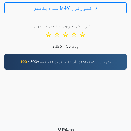
سب دیکھیں M4V کنورٹرز →
اس ٹول کی درجہ بندی کریں۔
☆
☆
☆
☆
☆
ووٹ
33
/5 -
2.9
- 800+ ڈومین ایکسٹینشنز. آپ کا بہترین نام تلاش.
100
MP4.to