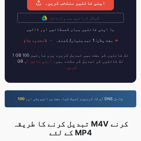
اپنی فائلیں منتخب کریں۔
گوگل ڈرائیو سے واردات
یا اپنی فائلیں یہاں کھسکائیں اور ڈالیں
لامحدود جاؤ →
مفت پلان: 1 تبدیلیاں/ گھنٹہ
·
1 GB تک فائلوں کو مفت میں تبدیل کریں، پرو صارفین 100
GB تک فائلوں کو تبدیل کر سکتے ہیں۔
ابھی سائن اپ
کریں۔
آپ کا ڈومین، ٹھیک کیا. مفت پرائیویٹی اور DNS شامل.
100
تبدیل کرنے کا طریقہ M4V کرنے
کے لئے MP4