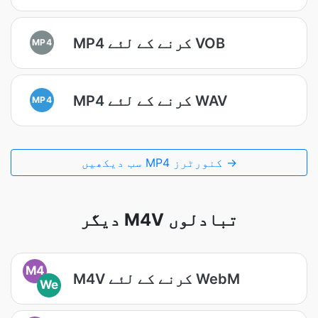
MP4 کرنے کے لئے VOB
MP4
MP4 کرنے کے لئے WAV
MP4
سب دیکھیں MP4 کنورٹرز →
دیگر M4V تبادلوں
M4
M4V کرنے کے لئے WebM
We