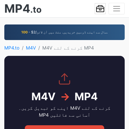
MP4
.to
- $2/سال سے اپنے ڈومین خریدیں. منٹ میں آن لائن.
100
M4V کرنے کے لئے MP4
M4V
MP4.to
M4V
→
MP4
اپنے کو تبدیل کریں۔ M4V کرنے کے لئے
MP4 آسانی سے فائلیں