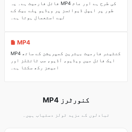
فائل فارمیٹ ہے۔ یہ MP4 کی طرح ہے اور عام
طور پر ایپل ڈیوائسز پر ویڈیو پلے بیک کے
لیے استعمال ہوتا ہے۔
MP4
MP4 کنٹینر فارمیٹ بہترین کمپریشن کے ساتھ
ایک فائل میں ویڈیو، آڈیو، سب ٹائٹلز اور
امیجز رکھ سکتا ہے۔
MP4 کنورٹرز
تبادلوں کے مزید ٹولز دستیاب ہیں۔