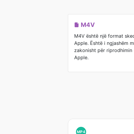
M4V
M4V është një format skeda
Apple. Është i ngjashëm 
zakonisht për riprodhimin 
Apple.
MP4