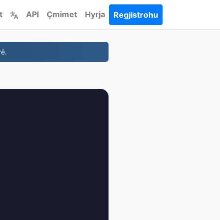
t
API
Çmimet
Hyrja
Regjistrohu
rë.