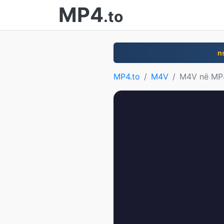
MP4
.to
n
MP4.to
M4V
M4V në MP