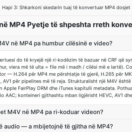
Hapi 3: Shkarkoni skedarin tuaj të konvertuar MP4 dosjet
ë MP4 Pyetje të shpeshta rreth konve
 M4V në MP4 pa humbur cilësinë e video?
rtuesi do të kryejë një ri-kodëzim të bazuar në CRF që s
ur, vlera më të ulta = file më i madh / cilësi më e lartë). 
tor — H.264 për MP4 me përshtatje të gjerë, H.265 për MK
AV1 për pipelines më të reja. Strukturalisht një M4V ësht
Apple FairPlay DRM dhe iTunes kapitulli metadata. Pothu
o AAC; konteineri gjithashtu mban ligjërisht HEVC, AV1 dh
et M4V në MP4 pa ri-koduar videon?
 audio — a mbijetojnë të gjitha në MP4?