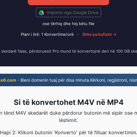
Importo nga Google Drive
ose tërhiq dhe hiq këtu file
Plani i lirë: 1 Konvertime/orë
·
Shko pa kufizim →
B skedarë falas, përdoruesit Pro mund të konvertojnë deri në 100 GB sk
ns6.com
- Bleni domenin tuaj për disa minuta.Kërkoni, regjistroni, nisn
Si të konvertohet M4V në MP4
n tënd M4V skedarët duke përdorur butonin më sipër ose m
lëshimit.
Hapi 2: Klikoni butonin 'Konverto' për të filluar konvertimin