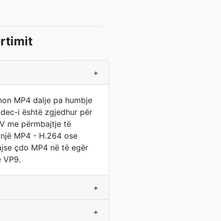
rtimit
+
ynon MP4 dalje pa humbje
Codec-i është zgjedhur për
V me përmbajtje të
ë një MP4 - H.264 ose
ajse çdo MP4 në të egër
e VP9.
+
+