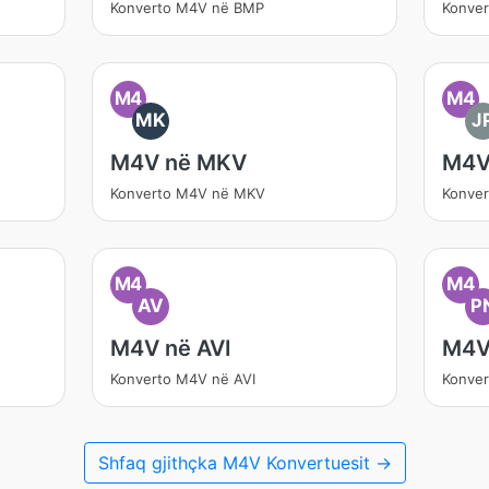
Konverto M4V në BMP
Konve
M4
M4
MK
J
M4V në MKV
M4V
Konverto M4V në MKV
Konve
M4
M4
AV
P
M4V në AVI
M4V
Konverto M4V në AVI
Konve
Shfaq gjithçka M4V Konvertuesit →