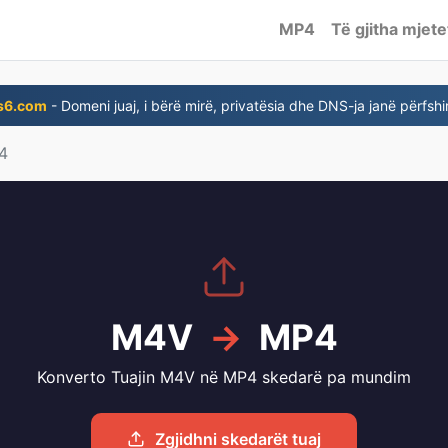
MP4
Të gjitha mjete
s6.com
- Domeni juaj, i bërë mirë, privatësia dhe DNS-ja janë përfshi
4
M4V
→
MP4
Konverto Tuajin M4V në MP4 skedarë pa mundim
Zgjidhni skedarët tuaj