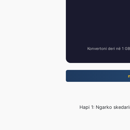
Konvertoni deri në 1 G
Hapi 1: Ngarko skedari