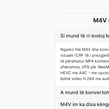
M4V n
Si mund të ri-kodoj
Ngarko file M4V dhe konve
vizuale (CRF 18 i prezgjedh
të përshtatur MP4 konteni
efektshme, VP9 për WebM, 
HEVC me AAC - me opcion 
është video H.264 me audi
A mund të konvertoh
M4V im ka disa këngë