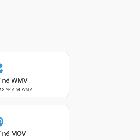
M
 në WMV
rto M4V në WMV
O
 në MOV