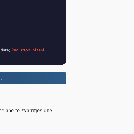
edarë;
Regjistrohuni tani
i.
e anë të zvarritjes dhe
.