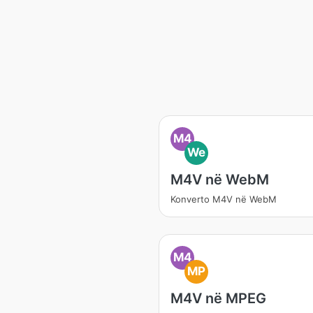
M4
We
M4V në WebM
Konverto M4V në WebM
M4
MP
M4V në MPEG