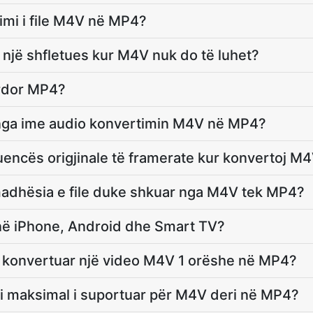
mi i file M4V në MP4?
 një shfletues kur M4V nuk do të luhet?
ërdor MP4?
ënga ime audio konvertimin M4V në MP4?
encës origjinale të framerate kur konvertoj 
madhësia e file duke shkuar nga M4V tek MP4?
 në iPhone, Android dhe Smart TV?
ë konvertuar një video M4V 1 orëshe në MP4?
ni maksimal i suportuar për M4V deri në MP4?