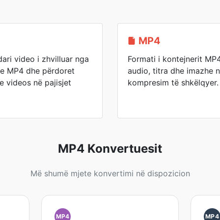
MP4
ri video i zhvilluar nga
Formati i kontejnerit MP
me MP4 dhe përdoret
audio, titra dhe imazhe 
e videos në pajisjet
kompresim të shkëlqyer.
MP4 Konvertuesit
Më shumë mjete konvertimi në dispozicion
MP4
MP4