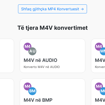
Shfaq gjithçka MP4 Konvertuesit →
Të tjera M4V konvertimet
M4
M4
AU
W
M4V në AUDIO
M4V
Konverto M4V në AUDIO
Konve
M4
M4
BM
M
M4V në BMP
M4V