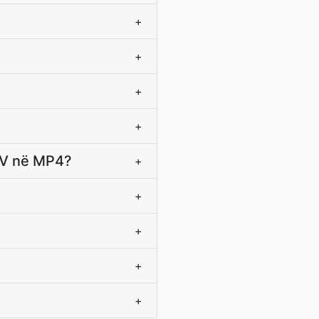
+
+
+
+
M4V në MP4?
+
+
+
+
+