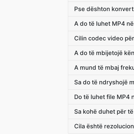
Pse dështon konverti
A do të luhet MP4 në
Cilin codec video p
A do të mbijetojë k
A mund të mbaj freku
Sa do të ndryshojë 
Do të luhet file MP4
Sa kohë duhet për t
Cila është rezolucio