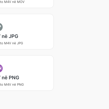
rto M4V në MOV
P
 në JPG
rto M4V në JPG
N
 në PNG
rto M4V në PNG