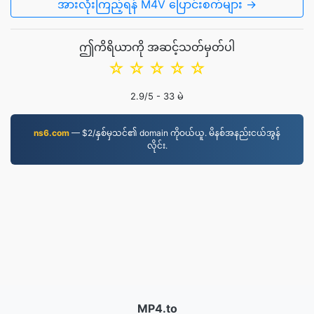
အားလုံးကြည့်ရန် M4V ပြောင်းစက်များ →
ဤကိရိယာကို အဆင့်သတ်မှတ်ပါ
☆
☆
☆
☆
☆
2.9
/5 -
33
မဲ
ns6.com
— $2/နှစ်မှသင်၏ domain ကိုဝယ်ယူ. မိနစ်အနည်းငယ်အွန်
လိုင်း.
MP4.to