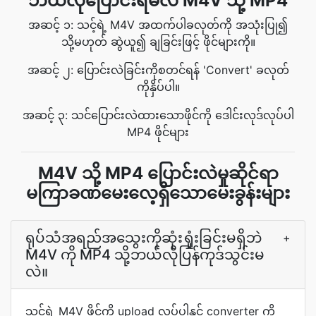
ဘယ်လိုပြောင်းရမလဲ M4V သို့ MP4
အဆင့် ၁: သင့်ရဲ့ M4V အထက်ပါခလုတ်ကို အသုံးပြု၍
သို့မဟုတ် ဆွဲယူ၍ ချခြင်းဖြင့် ဖိုင်များကို။
အဆင့် ၂: ပြောင်းလဲခြင်းကိုစတင်ရန် 'Convert' ခလုတ်
ကိုနှိပ်ပါ။
အဆင့် ၃: သင်ပြောင်းလဲထားသောဖိုင်ကို ဒေါင်းလုဒ်လုပ်ပါ
MP4 ဖိုင်များ
M4V သို့ MP4 ပြောင်းလဲမှုဆိုင်ရာ
မကြာခဏမေးလေ့ရှိသောမေးခွန်းများ
ရုပ်သံအရည်အသွေးကိုဆုံးရှုံးခြင်းမရှိဘဲ
+
M4V ကို MP4 သို့ဘယ်လိုပြန်ကုဒ်သွင်းမ
လဲ။
သင့်ရဲ့ M4V ဖိုင်ကို upload လုပ်ပါနှင့် converter ကို