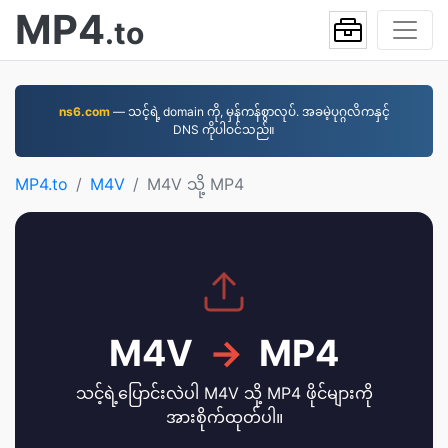
MP4
.to
ns6.com
— သင့်ရဲ့ domain ကို, မှန်ကန်စွာလုပ်. အခမဲ့ပုဂ္ဂလိကနှင့်
DNS ကိုပါဝင်သည်။
MP4.to
M4V
M4V သို့ MP4
M4V
→
MP4
သင့်ရဲ့ပြောင်းလဲပါ M4V သို့ MP4 ဖိုင်များကို
အားစိုက်ထုတ်ပါ။