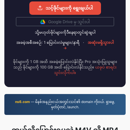
သင့်ဖိုင်များကို ရွေးချယ်ပါ
Google Drive မှ သွင်းပါ
သို့မဟုတ်ဖိုင်များကိုဒီနေရာတွင်ဆွဲချပါ
အခမဲ့အစီအစဉ်: 1 ပြောင်းလဲမှုများ/နာရီ
·
အဆုံးမရှိသွားပါ
→
ဖိုင်များကို 1 GB အထိ အခမဲ့ပြောင်းလဲနိုင်ပြီး Pro အသုံးပြုသူများ
သည် ဖိုင်များကို 100 GB အထိ ပြောင်းလဲနိုင်သည်။
ယခုပဲ စာရင်း
သွင်းလိုက်ပါ။
ns6.com
— မိနစ်အနည်းငယ်အတွင်းသင်၏ domain ကိုဝယ်. ရှာဖွေ,
မှတ်ပုံတင်, launch.