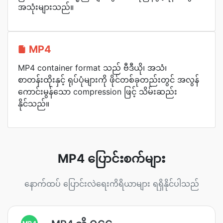
အသုံးများသည်။
MP4
MP4 container format သည် ဗီဒီယို၊ အသံ၊
စာတန်းထိုးနှင့် ရုပ်ပုံများကို ဖိုင်တစ်ခုတည်းတွင် အလွန်
ကောင်းမွန်သော compression ဖြင့် သိမ်းဆည်း
နိုင်သည်။
MP4 ပြောင်းစက်များ
နောက်ထပ် ပြောင်းလဲရေးကိရိယာများ ရရှိနိုင်ပါသည်
MP4