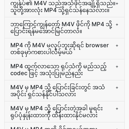
ကျွန်ုပ်၏ M4V သည်အသံဖိုင်အချို့ရှိသည်။
+
သူတို့အားလုံး MP4 သို့ရှင်သန်နေသလား။
ဘာကြောင့်ကျွန်တော့် M4V ဖိုင်ကို MP4 သို့
+
ပြောင်းရန်မအောင်မြင်တာလဲ။
MP4 ကို M4V မလုပ်ဘူးဆိုရင် browser
+
တစ်ခုမှာကစားပါလိမ့်မယ်
MP4 ထွက်လာသော ရုပ်သံကို မည်သည့်
+
codec ဖြင့် အသုံးပြုမည်နည်း
M4V မှ MP4 သို့ ပြောင်းခြင်းတွင် အသံ
+
အပိုင်း ရှင်သန်နိုင်ပါသလား
M4V မှ MP4 သို့ ပြောင်းတဲ့အခါ မူရင်း
+
ရုပ်ပုံနှုန်းထားကို ထိန်းထားနိုင်မလား