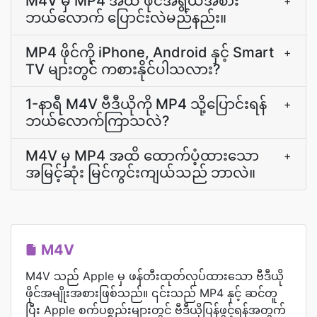
M4V မှ MP4 အထိ ဖိုင်အရွယ်အစား
+
ဘယ်လောက် ပြောင်းလဲမည်နည်း။
MP4 ဖိုင်ကို iPhone, Android နှင့် Smart
+
TV များတွင် ကစားနိုင်ပါသလား?
1-နာရီ M4V ဗီဒီယိုကို MP4 သို့ပြောင်းရန်
+
ဘယ်လောက်ကြာသလဲ?
M4V မှ MP4 အထိ ထောက်ပံ့ထားသော
+
အမြင့်ဆုံး မြင်ကွင်းကျယ်သည် ဘာလဲ။
M4V
M4V သည် Apple မှ ဖန်တီးထုတ်လုပ်ထားသော ဗီဒီယို
ဖိုင်အမျိုးအစားဖြစ်သည်။ ၎င်းသည် MP4 နှင့် ဆင်တူ
ပြီး Apple စက်ပစ္စည်းများတွင် ဗီဒီယိုပြန်ဖွင့်ရန်အတွက်