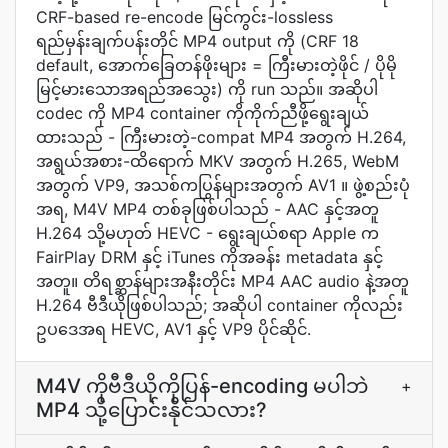
CRF-based re-encode မြင်ကွင်း-lossless
ရည်မှန်းချက်ပန်းတိုင် MP4 output ကို (CRF 18
default, အောက်ခြေတန်ဖိုးများ = ကြီးမားတဲ့ဖိုင် / ပိုမို
မြင့်မားသောအရည်အသွေး) ကို run သည်။ အဆိုပါ
codec ကို MP4 container ကိုကိုက်ညီဖို့ရွေးချယ်
ထားသည် - ကြီးမားတဲ့-compat MP4 အတွက် H.264,
အရွယ်အစား-ထိရောက် MKV အတွက် H.265, WebM
အတွက် VP9, အသစ်ကပြွန်များအတွက် AV1 ။ ဖွဲ့စည်းပုံ
အရ, M4V MP4 တစ်ခုဖြစ်ပါသည် - AAC နှင့်အတူ
H.264 သို့မဟုတ် HEVC - ရွေးချယ်စရာ Apple က
FairPlay DRM နှင့် iTunes ကိုအခန်း metadata နှင့်
အတူ။ တိရစ္ဆာန်များအနီးတိုင်း MP4 AAC audio နဲ့အတူ
H.264 ဗီဒီယိုဖြစ်ပါသည်; အဆိုပါ container ကိုလည်း
ဥပဒေအရ HEVC, AV1 နှင့် VP9 ပိုင်ဆိုင်.
M4V ကိုဗီဒီယိုကိုပြန်-encoding မပါဘဲ
+
MP4 သို့ပြောင်းနိုင်သလား?