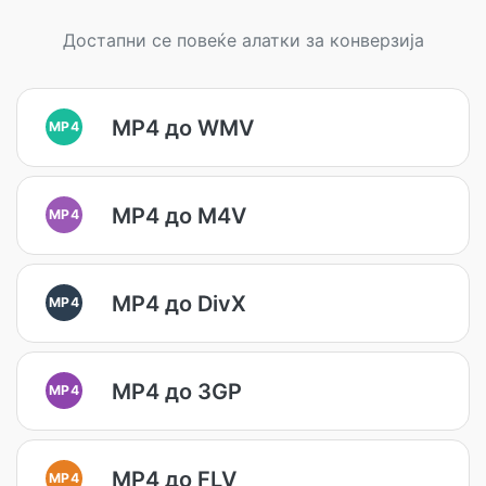
Достапни се повеќе алатки за конверзија
MP4 до WMV
MP4
MP4 до M4V
MP4
MP4 до DivX
MP4
MP4 до 3GP
MP4
MP4 до FLV
MP4