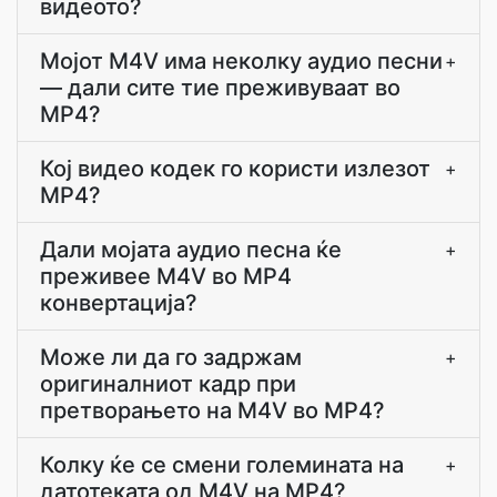
видеото?
Мојот M4V има неколку аудио песни
+
— дали сите тие преживуваат во
MP4?
Кој видео кодек го користи излезот
+
MP4?
Дали мојата аудио песна ќе
+
преживее M4V во MP4
конвертација?
Може ли да го задржам
+
оригиналниот кадр при
претворањето на M4V во MP4?
Колку ќе се смени големината на
+
датотеката од M4V на MP4?