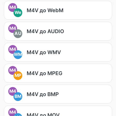
M4
M4V до WebM
We
M4
M4V до AUDIO
AU
M4
M4V до WMV
WM
M4
M4V до MPEG
MP
M4
M4V до BMP
BM
M4
M4V до MOV