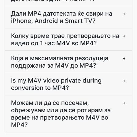
Дали MP4 датотеката ќе свири на
+
iPhone, Android и Smart TV?
Колку време трае претворањето на
+
видео од 1 час M4V во MP4?
Која е максималната резолуција
+
поддржана за M4V до MP4?
Is my M4V video private during
+
conversion to MP4?
Можам ли да се посечам,
+
обрежувам или да се ротирам за
време на претворањето M4V во
MP4?