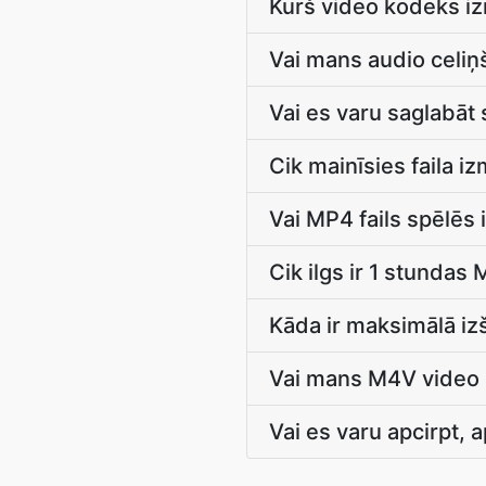
Kurš video kodeks i
Vai mans audio celi
Vai es varu saglabāt
Cik mainīsies faila 
Vai MP4 fails spēlēs
Cik ilgs ir 1 stunda
Kāda ir maksimālā iz
Vai mans M4V video i
Vai es varu apcirpt, 