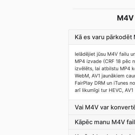
M4V 
Kā es varu pārkodēt 
Ielādējiet jūsu M4V failu 
MP4 izvade (CRF 18 pēc nok
izvēlēts, lai atbilstu M
WebM, AV1 jaunākiem cauru
FairPlay DRM un iTunes no
arī likumīgi tur HEVC, AV1
Vai M4V var konvert
Kāpēc manu M4V fail