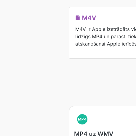
M4V
M4V ir Apple izstrādāts vid
līdzīgs MP4 un parasti tie
atskaņošanai Apple ierīcēs
MP4
MP4 uz WMV