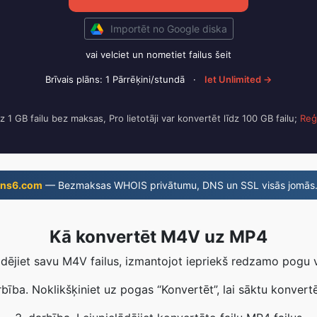
Importēt no Google diska
vai velciet un nometiet failus šeit
Brīvais plāns: 1 Pārrēķini/stundā
·
Iet Unlimited →
dz 1 GB failu bez maksas, Pro lietotāji var konvertēt līdz 100 GB failu;
Reģi
ns6.com
— Bezmaksas WHOIS privātumu, DNS un SSL visās jomās
Kā konvertēt M4V uz MP4
ādējiet savu M4V failus, izmantojot iepriekš redzamo pogu 
rbība. Noklikšķiniet uz pogas “Konvertēt”, lai sāktu konvert