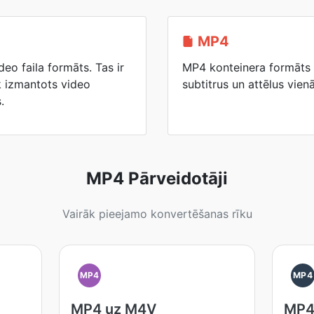
MP4
eo faila formāts. Tas ir
MP4 konteinera formāts v
k izmantots video
subtitrus un attēlus vienā
.
MP4 Pārveidotāji
Vairāk pieejamo konvertēšanas rīku
MP4
MP4
MP4 uz M4V
MP4