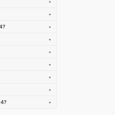
+
+
P4?
+
+
+
+
+
+
P4?
+