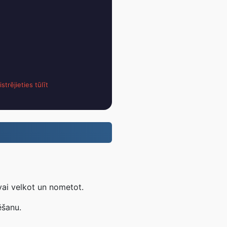
strējieties tūlīt
.
vai velkot un nometot.
ēšanu.