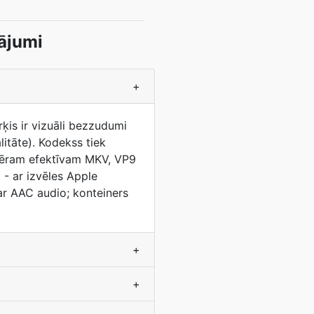
ājumi
+
ķis ir vizuāli bezzudumi
itāte). Kodekss tiek
mēram efektīvam MKV, VP9
- ar izvēles Apple
ar AAC audio; konteiners
+
+