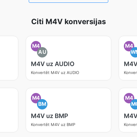
Citi M4V konversijas
M4
M4
AU
W
M4V uz AUDIO
M4V
Konvertēt M4V uz AUDIO
Konve
M4
M4
BM
M
M4V uz BMP
M4V
Konvertēt M4V uz BMP
Konve