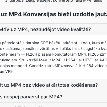
3. darbība. Lejupielādējiet konvertēto failu MP4 failus
uz MP4 Konversijas bieži uzdotie jaut
M4V uz MP4, nezaudējot video kvalitāti?
un pārveidotājs darbina CRF bāzētu atkārtotu kodu, kura mēr
lusējuma, zemākas vērtības = lielāks fails / augstāka kval
P4 konteineram — H.264 plašam komutatoram MP4, H.265 iz
ļvadiem. Strukturāli M4V ir MP4 - H.264 vai HEVC ar AAC 
daļas metadati. Gandrīz katrs MP4 savvaļā ir H.264 video 
 un VP9.
ēt uz MP4 bez video atkārtotas kodēšanas?
s nespēj pārvērst par MP4?