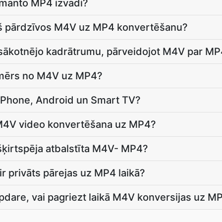
zmanto MP4 izvadi?
ņš pārdzīvos M4V uz MP4 konvertēšanu?
 sākotnējo kadrātrumu, pārveidojot M4V par M
izmērs no M4V uz MP4?
 iPhone, Android un Smart TV?
s M4V video konvertēšana uz MP4?
šķirtspēja atbalstīta M4V- MP4?
r privāts pārejas uz MP4 laikā?
apdare, vai pagriezt laikā M4V konversijas uz M