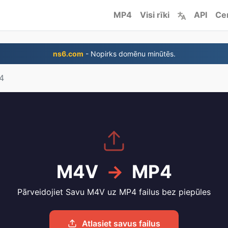
MP4
Visi rīki
API
Ce
ns6.com
- Nopirks domēnu minūtēs.
4
M4V
→
MP4
Pārveidojiet Savu M4V uz MP4 failus bez piepūles
Atlasiet savus failus