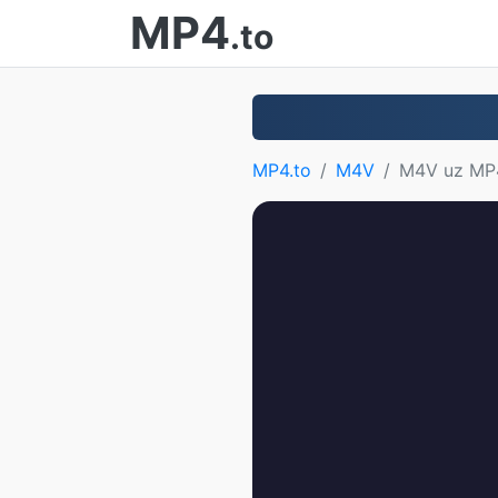
MP4
.to
MP4.to
M4V
M4V uz MP