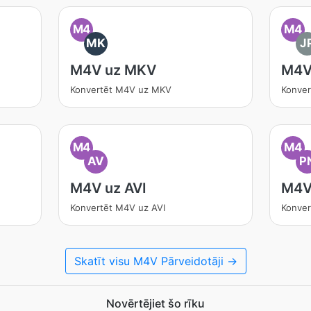
M4
M4
MK
J
M4V uz MKV
M4V
Konvertēt M4V uz MKV
Konver
M4
M4
AV
P
M4V uz AVI
M4V
Konvertēt M4V uz AVI
Konve
Skatīt visu M4V Pārveidotāji →
Novērtējiet šo rīku