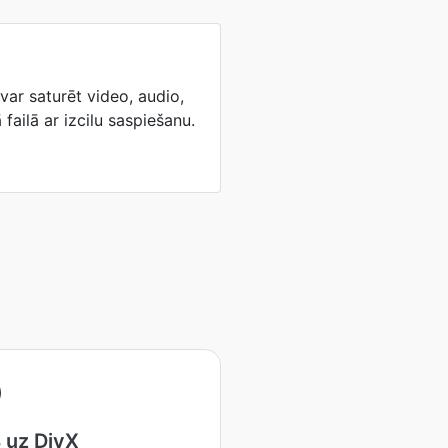
ar saturēt video, audio,
 failā ar izcilu saspiešanu.
 uz DivX