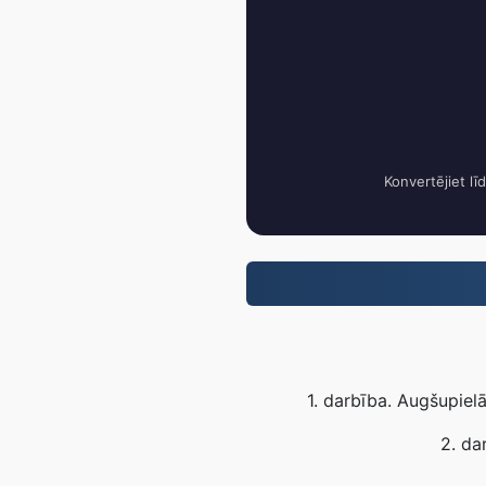
Konvertējiet lī
1. darbība. Augšupiel
2. da