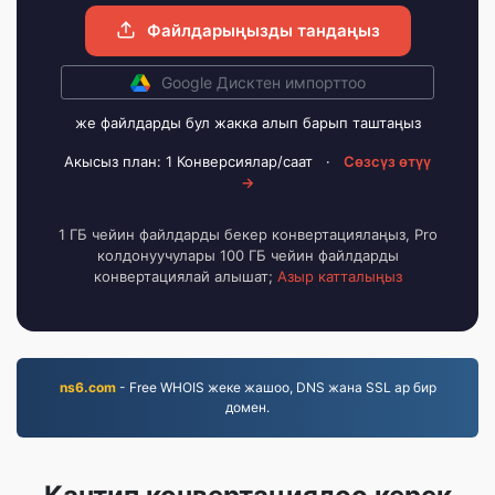
Файлдарыңызды тандаңыз
Google Дисктен импорттоо
же файлдарды бул жакка алып барып таштаңыз
Акысыз план: 1 Конверсиялар/саат
·
Сөзсүз өтүү
→
1 ГБ чейин файлдарды бекер конвертациялаңыз, Pro
колдонуучулары 100 ГБ чейин файлдарды
конвертациялай алышат;
Азыр катталыңыз
ns6.com
- Free WHOIS жеке жашоо, DNS жана SSL ар бир
домен.