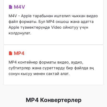
M4V
M4V - Apple тарабынан иштелип чыккан видео
файл форматы. Бул MP4 окшош жана адатта
Apple түзмөктөрүндө Video ойнотуу үчүн
колдонулат.
MP4
MP4 контейнер форматы видео, аудио,
субтитрлер жана сүрөттөрдү бир файлда эң
сонун кысуу менен сактай алат.
MP4 Конвертерлер