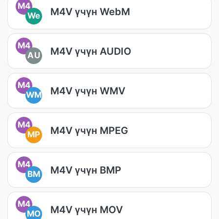
M4
M4V үчүн WebM
We
M4
M4V үчүн AUDIO
AU
M4
M4V үчүн WMV
WM
M4
M4V үчүн MPEG
MP
M4
M4V үчүн BMP
BM
M4
M4V үчүн MOV
MO