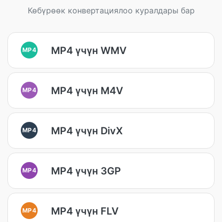
Көбүрөөк конвертациялоо куралдары бар
MP4 үчүн WMV
MP4
MP4 үчүн M4V
MP4
MP4 үчүн DivX
MP4
MP4 үчүн 3GP
MP4
MP4 үчүн FLV
MP4