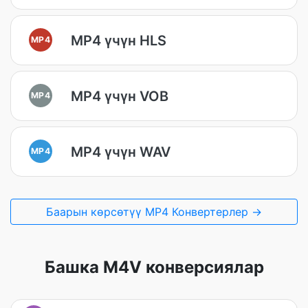
MP4 үчүн HLS
MP4
MP4 үчүн VOB
MP4
MP4 үчүн WAV
MP4
Баарын көрсөтүү MP4 Конвертерлер →
Башка M4V конверсиялар