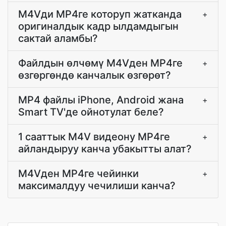
M4Vди MP4ге которуп жатканда
+
оригиналдык кадр ылдамдыгын
сактай аламбы?
Файлдын өлчөмү M4Vден MP4ге
+
өзгөргөндө канчалык өзгөрөт?
MP4 файлы iPhone, Android жана
+
Smart TV'де ойнотулат беле?
1 сааттык M4V видеону MP4ге
+
айландыруу канча убакытты алат?
M4Vден MP4ге чейинки
+
максималдуу чечилиши канча?