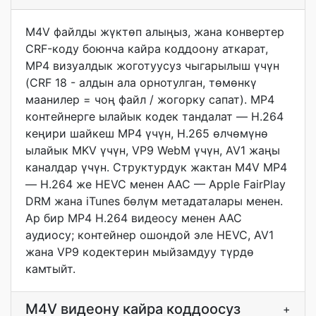
M4V файлды жүктөп алыңыз, жана конвертер
CRF-коду боюнча кайра коддоону аткарат,
MP4 визуалдык жоготуусуз чыгарылыш үчүн
(CRF 18 - алдын ала орнотулган, төмөнкү
маанилер = чоң файл / жогорку сапат). MP4
контейнерге ылайык кодек тандалат — H.264
кеңири шайкеш MP4 үчүн, H.265 өлчөмүнө
ылайык MKV үчүн, VP9 WebM үчүн, AV1 жаңы
каналдар үчүн. Структурдук жактан M4V MP4
— H.264 же HEVC менен AAC — Apple FairPlay
DRM жана iTunes бөлүм метадаталары менен.
Ар бир MP4 H.264 видеосу менен AAC
аудиосу; контейнер ошондой эле HEVC, AV1
жана VP9 кодектерин мыйзамдуу түрдө
камтыйт.
M4V видеону кайра коддоосуз
+