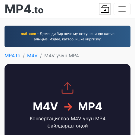
MP4
.to
ns6.com
- Доменди бир нече мүнөттүн ичинде сатып
алыңыз. Издөө, каттоо, ишке киргизүү.
MP4.to
M4V
M4V үчүн MP4
M4V
→
MP4
Конвертациялоо M4V үчүн MP4
файлдарды оңой