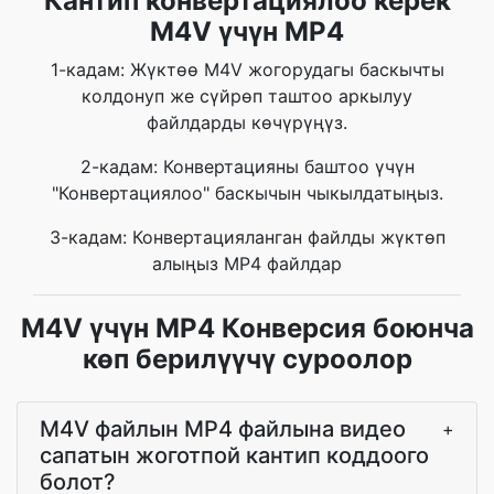
Кантип конвертациялоо керек
M4V үчүн MP4
1-кадам: Жүктөө M4V жогорудагы баскычты
колдонуп же сүйрөп таштоо аркылуу
файлдарды көчүрүңүз.
2-кадам: Конвертацияны баштоо үчүн
"Конвертациялоо" баскычын чыкылдатыңыз.
3-кадам: Конвертацияланган файлды жүктөп
алыңыз MP4 файлдар
M4V үчүн MP4 Конверсия боюнча
көп берилүүчү суроолор
M4V файлын MP4 файлына видео
+
сапатын жоготпой кантип коддоого
болот?