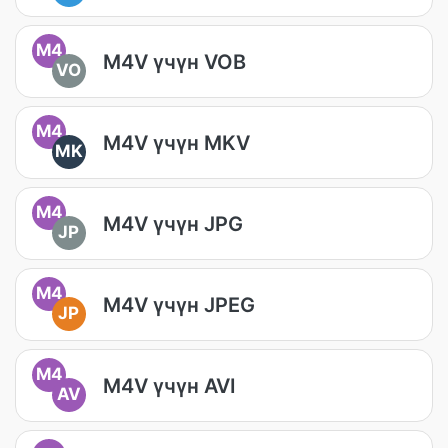
M4
M4V үчүн VOB
VO
M4
M4V үчүн MKV
MK
M4
M4V үчүн JPG
JP
M4
M4V үчүн JPEG
JP
M4
M4V үчүн AVI
AV