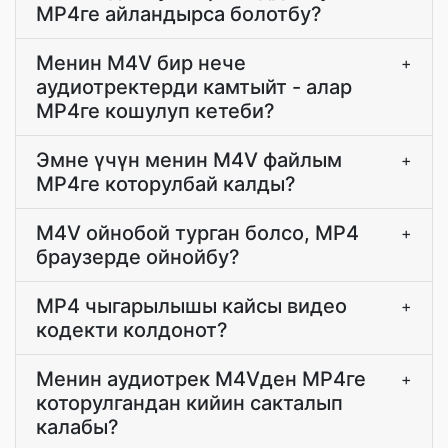
MP4ге айландырса болотбу?
Менин M4V бир нече
+
аудиотректерди камтыйт - алар
MP4ге кошулуп кетеби?
Эмне үчүн менин M4V файлым
+
MP4ге которулбай калды?
M4V ойнобой турган болсо, MP4
+
браузерде ойнойбу?
MP4 чыгарылышы кайсы видео
+
кодекти колдонот?
Менин аудиотрек M4Vден MP4ге
+
которулгандан кийин сакталып
калабы?