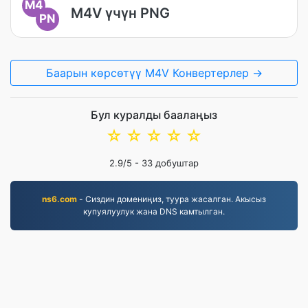
M4
M4V үчүн PNG
PN
Баарын көрсөтүү M4V Конвертерлер →
Бул куралды баалаңыз
☆
☆
☆
☆
☆
2.9
/5 -
33
добуштар
ns6.com
- Сиздин домениңиз, туура жасалган. Акысыз
купуялуулук жана DNS камтылган.