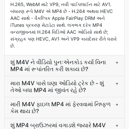
H.265, WebM માટે VP9, નવી પાઈપલાઈન માટે AV1.
બંધારણ રૂપે M4V એ MP4 છે - H.264 અથવા HEVC
AAC સાથે - વૈકલ્પિક Apple FairPlay DRM અને
iTunes પ્રકરણ મેટાડેટા સાથે. લગભગ દરેક MP4
વન્યજીવનમાં H.264 વિડિઓ AAC ઓડિયો સાથે છે;
સંગ્રહક પણ HEVC, AV1 અને VP9 કાયદેસર રીતે ધરાવે
છે.
શું M4V ને વીડિયો પુનઃએનકોડ કર્યા વિના
+
MP4 માં રૂપાંતરિત કરી શકાય છે?
મારા M4V પાસે ઘણા ઓડિયો ટ્રેક છે - શું
+
તેઓ બધા MP4 માં જીવંત રહે છે?
મારી M4V ફાઇલ MP4 માં ફેરવવામાં નિષ્ફળ
+
કેમ થાય છે?
શું MP4 બ્રાઉઝરમાં વગાડશે જ્યારે M4V
+