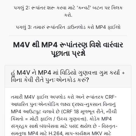
પગલું 2: રૂપાંતર શરૂ કરવા માટે 'કન્વર્ટ' બટન પર ક્લિક
કરો.
પગલું 3: તમારું રૂપાંતરિત ડાઉનલોડ કરો MP4 ફાઈલો
M4V થી MP4 રૂપાંતરણ વિશે વારંવાર
પૂછાતા પ્રશ્નો
હું M4V ને MP4 માં વિડિયો ગુણવત્તા ગુમ કર્યા
+
વિના કેવી રીતે પુનઃએનકોડ કરું?
તમારી M4V ફાઈલ અપલોડ કરો અને રૂપાંતરક CRF-
આધારિત પુનઃએનકોડિંગ લક્ષ્ય દ્રશ્ય-નુકસાન વિનાનું
MP4 આઉટપુટ ચલાવે છે (CRF 18 મૂળભૂત રીતે, નીચી
કિંમતો = મોટી ફાઈલ / ઉચ્ચ ગુણવત્તા). કોડેક MP4
સંગ્રહક સાથે બંધબેસવા માટે પસંદ થયેલ છે - વિસ્તૃત-
સમતુલા MP4 માટે H.264, માપ-કાર્યક્ષમ MKV માટે