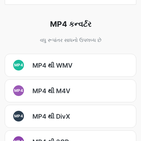
MP4 કન્વર્ટર
વધુ રૂપાંતર સાધનો ઉપલબ્ધ છે
MP4 થી WMV
MP4
MP4 થી M4V
MP4
MP4 થી DivX
MP4