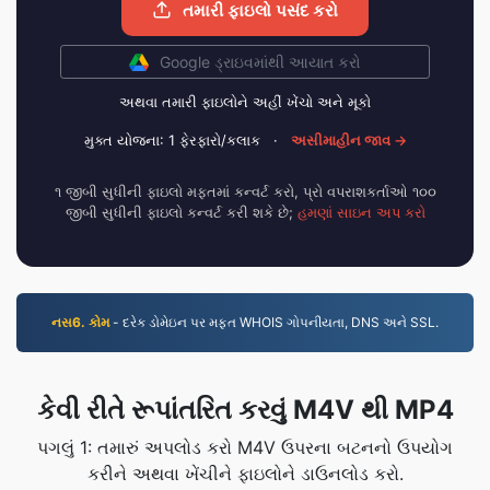
તમારી ફાઇલો પસંદ કરો
Google ડ્રાઇવમાંથી આયાત કરો
અથવા તમારી ફાઇલોને અહીં ખેંચો અને મૂકો
મુક્ત યોજના: 1 ફેરફારો/કલાક
·
અસીમાહીન જાવ →
૧ જીબી સુધીની ફાઇલો મફતમાં કન્વર્ટ કરો, પ્રો વપરાશકર્તાઓ ૧૦૦
જીબી સુધીની ફાઇલો કન્વર્ટ કરી શકે છે;
હમણાં સાઇન અપ કરો
નસ6. કોમ
- દરેક ડોમેઇન પર મફત WHOIS ગોપનીયતા, DNS અને SSL.
કેવી રીતે રૂપાંતરિત કરવું M4V થી MP4
પગલું 1: તમારું અપલોડ કરો M4V ઉપરના બટનનો ઉપયોગ
કરીને અથવા ખેંચીને ફાઇલોને ડાઉનલોડ કરો.