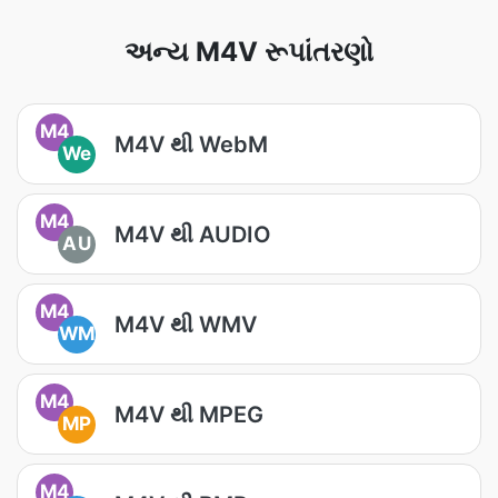
અન્ય M4V રૂપાંતરણો
M4
M4V થી WebM
We
M4
M4V થી AUDIO
AU
M4
M4V થી WMV
WM
M4
M4V થી MPEG
MP
M4