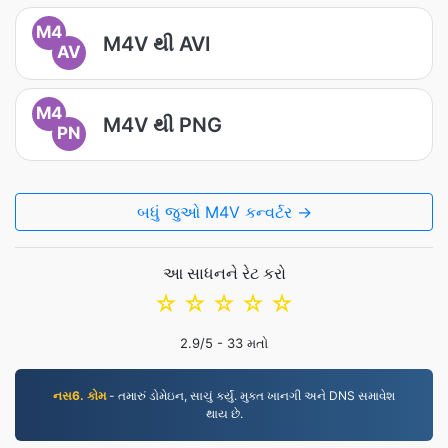
M4
M4V થી AVI
AV
M4
M4V થી PNG
PN
બધું જુઓ M4V કન્વર્ટર →
આ સાધનને રેટ કરો
☆
☆
☆
☆
☆
2.9
/5 -
33
મતો
નસ6. કોમ
- તમારું ડોમેઇન, સાચું કર્યું. મુક્ત ખાનગી અને DNS સમાવેશ
થાય છે.