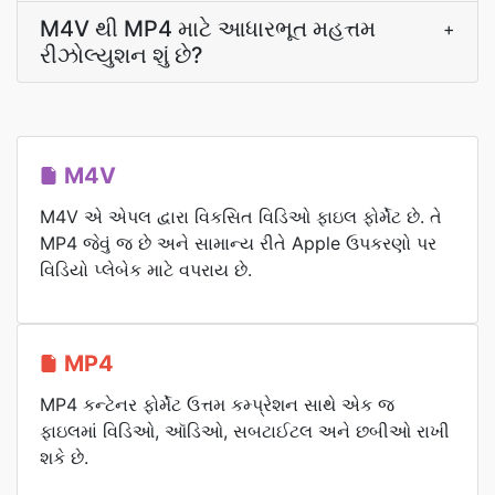
M4V થી MP4 માટે આધારભૂત મહત્તમ
+
રીઝોલ્યુશન શું છે?
M4V
M4V એ એપલ દ્વારા વિકસિત વિડિઓ ફાઇલ ફોર્મેટ છે. તે
MP4 જેવું જ છે અને સામાન્ય રીતે Apple ઉપકરણો પર
વિડિયો પ્લેબેક માટે વપરાય છે.
MP4
MP4 કન્ટેનર ફોર્મેટ ઉત્તમ કમ્પ્રેશન સાથે એક જ
ફાઇલમાં વિડિઓ, ઑડિઓ, સબટાઈટલ અને છબીઓ રાખી
શકે છે.