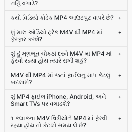
નહિં વગાડે?
કયો વિડિયો કોડેક MP4 આઉટપુટ વાપરે છે?
+
શું મારું ઓડિયો ટ્રેક M4V થી MP4 માં
+
ફેરફાર કરશે?
શું હું મૂળભૂત ચોકઠાં દરને M4V માં MP4 માં
+
ફેરવી રહ્યા હોય ત્યારે રાખી શકું?
M4V થી MP4 માં જતાં ફાઈલનું માપ કેટલું
+
બદલાશે?
શું MP4 ફાઈલ iPhone, Android, અને
+
Smart TVs પર વગાડશે?
૧ કલાકના M4V વિડીયોને MP4 માં ફેરવી
+
રહ્યા હોય તો કેટલો સમય લે છે?