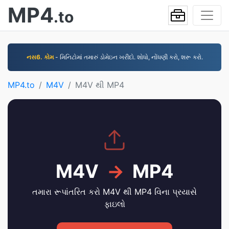
MP4
.to
નસ6. કોમ
- મિનિટોમાં તમારું ડોમેઇન ખરીદો. શોધો, નોંધણી કરો, શરૂ કરો.
MP4.to
M4V
M4V થી MP4
M4V
→
MP4
તમારા રૂપાંતરિત કરો M4V થી MP4 વિના પ્રયાસે
ફાઇલો