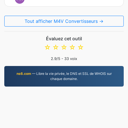
Tout afficher M4V Convertisseurs →
Évaluez cet outil
☆
☆
☆
☆
☆
2.9
/5 -
33
voix
ns6.com
— Libre la vie privée, le DNS et SSL de WHOIS sur
chaque domaine.