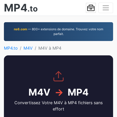
MP4
.to
ns6.com
— 800+ extensions de domaine. Trouvez votre nom
parfait.
MP4.to
M4V
M4V à MP4
M4V
→
MP4
Convertissez Votre M4V à MP4 fichiers sans
effort