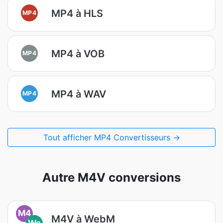
MP4 à HLS
MP4
MP4 à VOB
MP4
MP4 à WAV
MP4
Tout afficher MP4 Convertisseurs →
Autre M4V conversions
M4
M4V à WebM