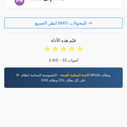
PN
انظر الجميع M4V المحولات →
قيّم هذه الأداة
☆
☆
☆
☆
☆
أصوات
33
/5 -
2.9
6- اللجنة الوطنية للصحة
- الخصوصية المجانية لنظام Whois، ونظام
DNS ونظام SSL على كل نطاق.