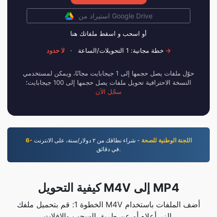
استيراد من Google Drive
أو اسحب و اسقط ملفاتك هنا
لا حدود →
خطة مجانية: 1 التحويلات/الساعة
·
حوّل ملفات يصل حجمها إلى 1 جيجابايت مجانًا، ويمكن لمستخدمي
النسخة الاحترافية تحويل ملفات يصل حجمها إلى 100 جيجابايت؛
سجّل الآن
6- اللجنة الوطنية للصحة
- شراء نطاقك من ٢ دوﻻر/سنة، على اﻻنترنت
في دقائق.
كيفية التحويل M4V إلى MP4
الخطوة 1: قم بتحميل ملفك M4V أضف الملفات باستخدام
الزر أعلاه أو عن طريق السحب والإفلات.