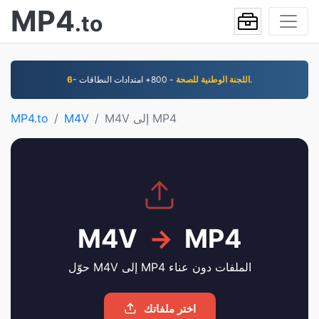
MP4
.to
- 800+ امتدادات النطاقات.
6- اللجنة الوطنية للصحة
M4V إلى MP4
M4V
MP4.to
M4V
→
MP4
حوّل M4V إلى MP4 الملفات دون عناء
اختر ملفاتك