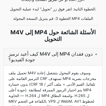
الخطوة الثانية: انقر فوق زر "تحويل" لبدء عملية التحويل.
الخطوة 3: قم بتنزيل النسخة المحولة MP4 الملفات
M4V إلى MP4 الأسئلة الشائعة حول
التحويل
كيف أعيد ترميز M4V إلى MP4 دون فقدان
+
جودة الفيديو؟
تحميل ملف M4V وسوف يقوم المحول بتشغيل إعادة
الترميز القائمة على CRF تستهدف MP4 مخرجات بصرية
بدون خسارة (CRF 18 تلقائيا، القيم الأدنى = ملف أكبر /
جودة أعلى). يتم اختيار الرموز الممزقة لمطابقة MP4
الحاوية — H.264 ل MP4 واسعة النطاق، H.265 ل
MKV الكفاءة في الحجم، VP9 ل WebM، AV1 لخطوط