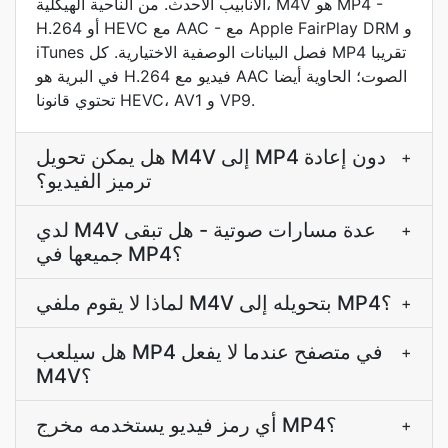
الأنابيب الأحدث. من الناحية الهيكلية، M4V هو MP4 -
H.264 أو HEVC مع AAC - مع Apple FairPlay DRM و
iTunes فصل البيانات الوصفية الاختيارية. كل MP4 تقريبا
في البرية هو H.264 فيديو مع AAC الصوت؛ الحاوية أيضا
تحتوي قانونا HEVC، AV1 و VP9.
هل يمكن تحويل M4V إلى MP4 دون إعادة
+
ترميز الفيديو؟
لدي M4V عدة مسارات صوتية - هل تبقى
+
جميعها في MP4؟
لماذا لا يقوم ملفي M4V بتحويله إلى MP4؟
+
هل سيلعب MP4 في متصفح عندما لا يفعل
+
M4V؟
أي رمز فيديو يستخدمه مخرج MP4؟
+