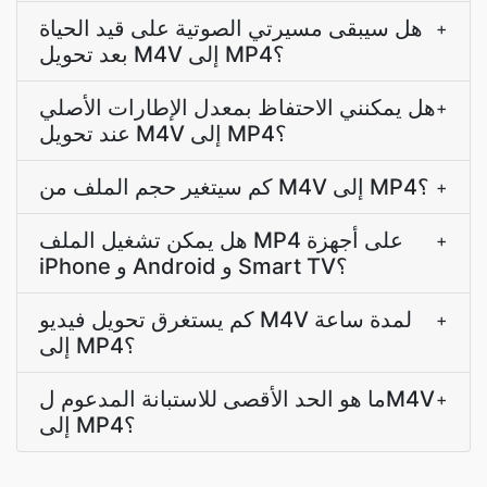
هل سيبقى مسيرتي الصوتية على قيد الحياة
+
بعد تحويل M4V إلى MP4؟
هل يمكنني الاحتفاظ بمعدل الإطارات الأصلي
+
عند تحويل M4V إلى MP4؟
كم سيتغير حجم الملف من M4V إلى MP4؟
+
هل يمكن تشغيل الملف MP4 على أجهزة
+
iPhone و Android و Smart TV؟
كم يستغرق تحويل فيديو M4V لمدة ساعة
+
إلى MP4؟
ما هو الحد الأقصى للاستبانة المدعوم لM4V
+
إلى MP4؟