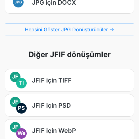
JPG için DOCX
JPG
Hepsini Göster JPG Dönüştürücüler →
Diğer JFIF dönüşümler
JF
JFIF için TIFF
TI
JF
JFIF için PSD
PS
JF
JFIF için WebP
We