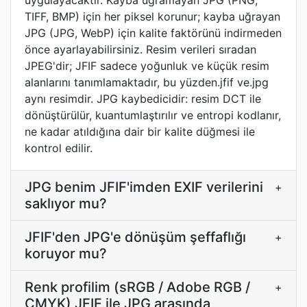
uygulayacaktır. Kayba uğramayan JPG (PNG,
TIFF, BMP) için her piksel korunur; kayba uğrayan
JPG (JPG, WebP) için kalite faktörünü indirmeden
önce ayarlayabilirsiniz. Resim verileri sıradan
JPEG'dir; JFIF sadece yoğunluk ve küçük resim
alanlarını tanımlamaktadır, bu yüzden.jfif ve.jpg
aynı resimdir. JPG kaybedicidir: resim DCT ile
dönüştürülür, kuantumlaştırılır ve entropi kodlanır,
ne kadar atıldığına dair bir kalite düğmesi ile
kontrol edilir.
JPG benim JFIF'imden EXIF verilerini
+
saklıyor mu?
JFIF'den JPG'e dönüşüm şeffaflığı
+
koruyor mu?
Renk profilim (sRGB / Adobe RGB /
+
CMYK) JFIF ile JPG arasında