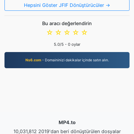
Hepsini Göster JFIF Dönüştürücüler →
Bu aracı değerlendirin
☆
☆
☆
☆
☆
5.0
/5 -
0
oylar
Ns6.com
- Domaininizi dakikalar içinde satın alın.
MP4.to
10,031,812 2019'dan beri dönüştürülen dosyalar