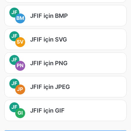
JF
JFIF için BMP
BM
JF
JFIF için SVG
SV
JF
JFIF için PNG
PN
JF
JFIF için JPEG
JP
JF
JFIF için GIF
GI