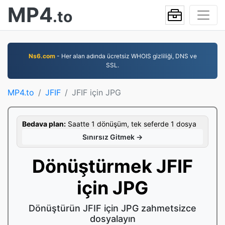
MP4
.to
Ns6.com
- Her alan adında ücretsiz WHOIS gizliliği, DNS ve
SSL.
MP4.to
JFIF
JFIF için JPG
Bedava plan:
Saatte 1 dönüşüm, tek seferde 1 dosya
Sınırsız Gitmek →
Dönüştürmek JFIF
için JPG
Dönüştürün JFIF için JPG zahmetsizce
dosyalayın