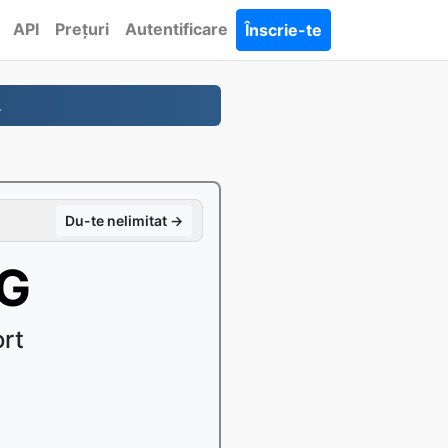
API
Prețuri
Autentificare
Înscrie-te
.
Du-te nelimitat →
PG
ort