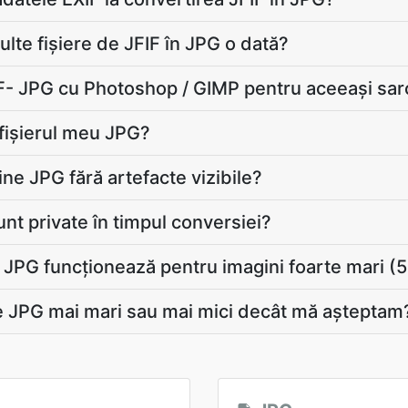
lte fișiere de JFIF în JPG o dată?
- JPG cu Photoshop / GIMP pentru aceeași sar
 fișierul meu JPG?
ne JPG fără artefacte vizibile?
unt private în timpul conversiei?
a JPG funcționează pentru imagini foarte mari 
e JPG mai mari sau mai mici decât mă aşteptam