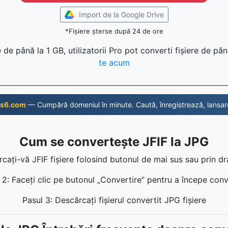
Import de la Google Drive
*Fișiere șterse după 24 de ore
 de până la 1 GB, utilizatorii Pro pot converti fișiere de pâ
te acum
s6.com
— Cumpără domeniul în minute. Caută, înregistrează, lansar
Cum se convertește JFIF la JPG
ărcați-vă JFIF fișiere folosind butonul de mai sus sau prin d
 2: Faceți clic pe butonul „Convertire” pentru a începe conv
Pasul 3: Descărcați fișierul convertit JPG fișiere