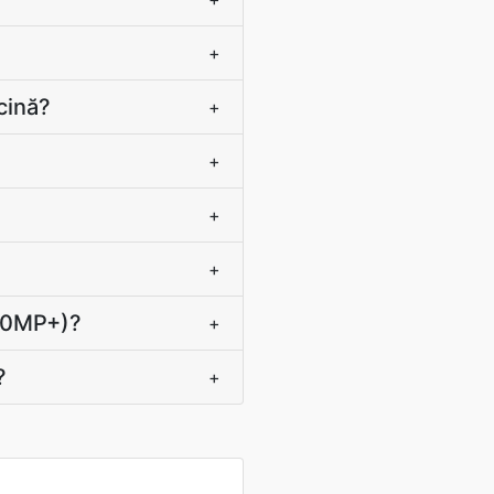
+
cină?
+
+
+
+
(50MP+)?
+
?
+