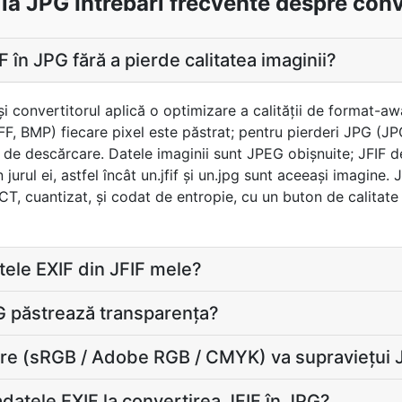
 la JPG Întrebări frecvente despre conv
 în JPG fără a pierde calitatea imaginii?
F şi convertitorul aplică o optimizare a calităţii de format-
FF, BMP) fiecare pixel este păstrat; pentru pierderi JPG (JP
te de descărcare. Datele imaginii sunt JPEG obișnuite; JFIF 
n jurul ei, astfel încât un.jfif și un.jpg sunt aceeași imagine
T, cuantizat, și codat de entropie, cu un buton de calitate
ele EXIF din JFIF mele?
G păstrează transparența?
are (sRGB / Adobe RGB / CMYK) va supraviețui J
tele EXIF la convertirea JFIF în JPG?