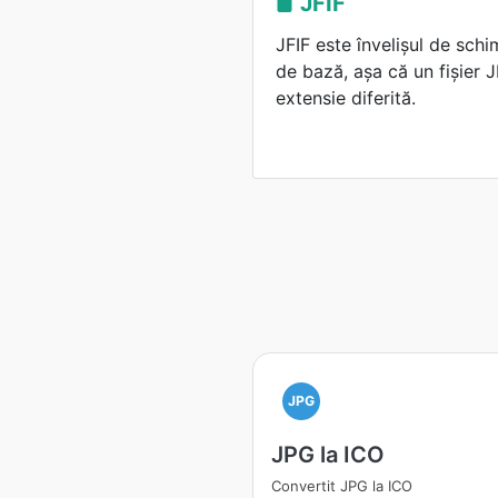
JFIF
JFIF este învelișul de schi
de bază, așa că un fișier 
extensie diferită.
JPG
JPG la ICO
Convertit JPG la ICO