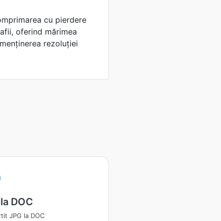
comprimarea cu pierdere
afii, oferind mărimea
 menținerea rezoluției
 la DOC
tit JPG la DOC