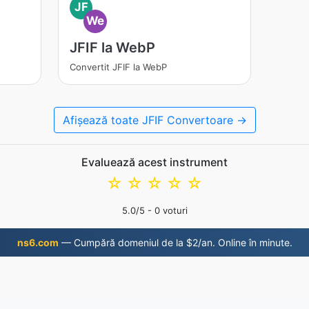
JF
We
JFIF la WebP
Convertit JFIF la WebP
Afișează toate JFIF Convertoare →
Evaluează acest instrument
☆
☆
☆
☆
☆
5.0
/5 -
0
voturi
ns6.com
— Cumpără domeniul de la $2/an. Online în minute.