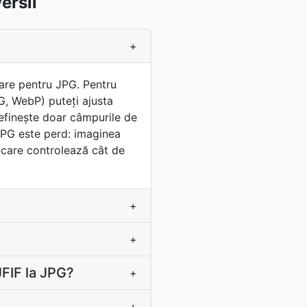
ersii
+
aware pentru JPG. Pentru
G, WebP) puteți ajusta
definește doar câmpurile de
. JPG este perd: imaginea
 care controlează cât de
+
+
FIF la JPG?
+
+