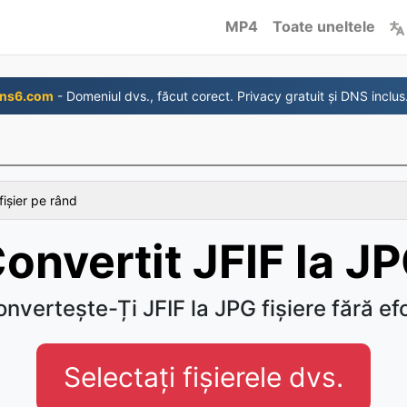
MP4
Toate uneltele
ns6.com
- Domeniul dvs., făcut corect. Privacy gratuit și DNS inclus
fișier pe rând
onvertit JFIF la J
nvertește-Ți JFIF la JPG fișiere fără ef
Selectați fișierele dvs.