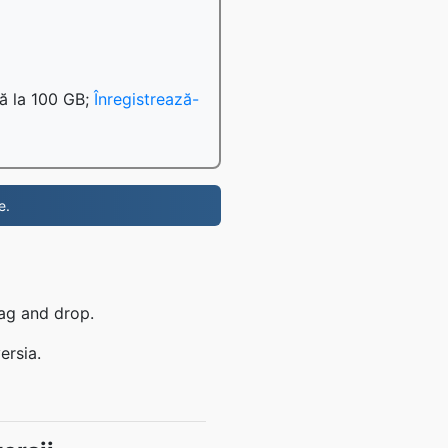
nă la 100 GB;
Înregistrează-
e.
rag and drop.
ersia.