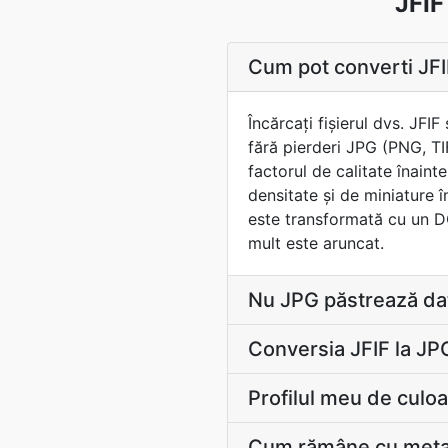
JFIF
Cum pot converti JFIF
Încărcaţi fișierul dvs. JFI
fără pierderi JPG (PNG, TI
factorul de calitate înain
densitate și de miniature î
este transformată cu un DC
mult este aruncat.
Nu JPG păstrează dat
Conversia JFIF la JP
Profilul meu de culo
Cum rămâne cu metada