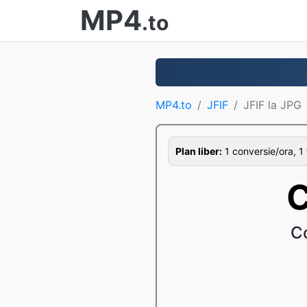
MP4
.to
MP4.to
JFIF
JFIF la JPG
Plan liber:
1 conversie/ora, 1 
C
Co