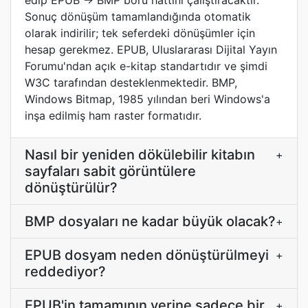
edip EPUB → BMP boru hattını çalıştıracaktır.
Sonuç dönüşüm tamamlandığında otomatik
olarak indirilir; tek seferdeki dönüşümler için
hesap gerekmez. EPUB, Uluslararası Dijital Yayın
Forumu'ndan açık e-kitap standartıdır ve şimdi
W3C tarafından desteklenmektedir. BMP,
Windows Bitmap, 1985 yılından beri Windows'a
inşa edilmiş ham raster formatıdır.
Nasıl bir yeniden dökülebilir kitabın
+
sayfaları sabit görüntülere
dönüştürülür?
BMP dosyaları ne kadar büyük olacak?
+
EPUB dosyam neden dönüştürülmeyi
+
reddediyor?
EPUB'in tamamının yerine sadece bir
+