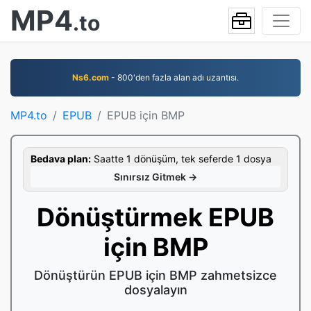
MP4
.to
Ns6.com
- 800'den fazla alan adı uzantısı.
MP4.to
EPUB
EPUB için BMP
Bedava plan:
Saatte 1 dönüşüm, tek seferde 1 dosya
Sınırsız Gitmek →
Dönüştürmek EPUB
için BMP
Dönüştürün EPUB için BMP zahmetsizce
dosyalayın