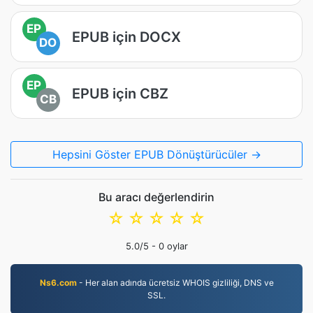
EP
EPUB için DOCX
DO
EP
EPUB için CBZ
CB
Hepsini Göster EPUB Dönüştürücüler →
Bu aracı değerlendirin
☆
☆
☆
☆
☆
5.0
/5 -
0
oylar
Ns6.com
- Her alan adında ücretsiz WHOIS gizliliği, DNS ve
SSL.