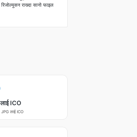
क रिजोल्युसन राख्दा सानो फाइल
लाई ICO
रण JPG लाई ICO