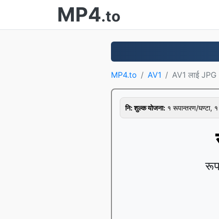
MP4
.to
MP4.to
AV1
AV1 लाई JPG
नि: शुल्क योजना:
१ रूपान्तरण/घण्टा,
रू