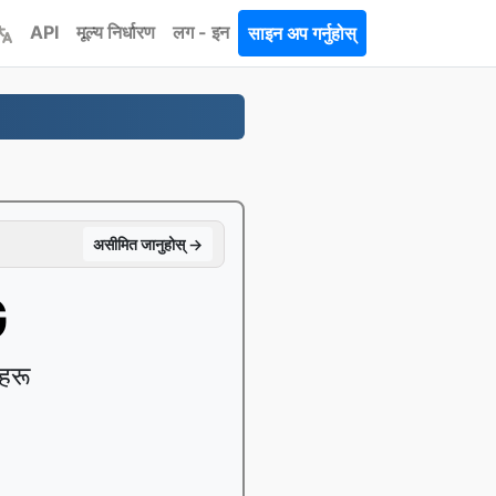
API
मूल्य निर्धारण
लग - इन
साइन अप गर्नुहोस्
असीमित जानुहोस् →
G
हरू