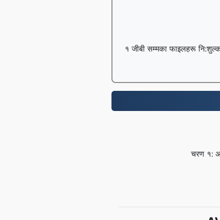
१ जीबी सम्मका फाइलहरू नि:शुल्क 
चरण १: आफ