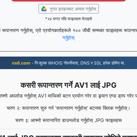
गुगल ड्राइभबाट आयात गर्नुहोस्
*२४ घण्टा पछि फाइलहरू मेटाइयो
रूपान्तरण गर्नुहोस्, प्रो प्रयोगकर्ताहरूले १०० जीबी सम्मका फाइलहरू रूपान्त
गर्नुहोस्
ns6.com
- निःशुल्क WHOIS गोपनीयता, DNS र SSL हरेक डोमेन मा.
कसरी रूपान्तरण गर्ने AV1 लाई JPG
्नो अपलोड गर्नुहोस् AV1 माथिको बटन प्रयोग गरेर वा ड्र्याग एण्ड ड्रप गरे
चरण २: रूपान्तरण सुरु गर्न 'रूपान्तरण गर्नुहोस्' बटनमा क्लिक गर्नुहोस्।
चरण ३: आफ्नो रूपान्तरित डाउनलोड गर्नुहोस् JPG फाइलहरू