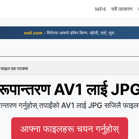
MP4
सबै उपकरण
ns6.com
- मिनेटमा आफ्नो डोमेन किन्न. खोजी, दर्ता, सुरु.
 १ फाइल एक पटकमा
रूपान्तरण AV1 लाई JP
पान्तरण गर्नुहोस् तपाईंको AV1 लाई JPG सजिलै फाइल
आफ्ना फाइलहरू चयन गर्नुहोस्