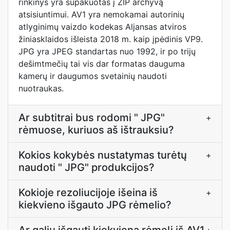
rinkinys yra supakuotas į ZIP archyvą
atsisiuntimui. AV1 yra nemokamai autorinių
atlyginimų vaizdo kodekas Aljansas atviros
žiniasklaidos išleista 2018 m. kaip įpėdinis VP9.
JPG yra JPEG standartas nuo 1992, ir po trijų
dešimtmečių tai vis dar formatas dauguma
kamerų ir daugumos svetainių naudoti
nuotraukas.
Ar subtitrai bus rodomi " JPG"
+
rėmuose, kuriuos aš ištrauksiu?
Kokios kokybės nustatymas turėtų
+
naudoti " JPG" produkcijos?
Kokioje rezoliucijoje išeina iš
+
kiekvieno išgauto JPG rėmelio?