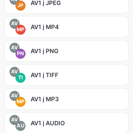
AV1 į JPEG
JP
AV
AV1 į MP4
MP
AV
AV1 į PNG
PN
AV
AV1 į TIFF
TI
AV
AV1 į MP3
MP
AV
AV1 į AUDIO
AU