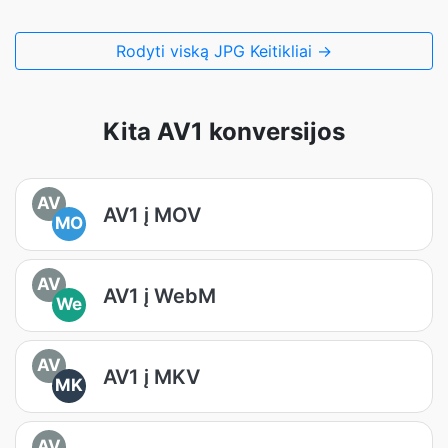
Rodyti viską JPG Keitikliai →
Kita AV1 konversijos
AV
AV1 į MOV
MO
AV
AV1 į WebM
We
AV
AV1 į MKV
MK
AV