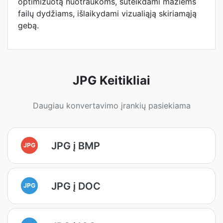
optimizuotą nuotraukoms, suteikdami mažiems
failų dydžiams, išlaikydami vizualiąją skiriamąją
gebą.
JPG Keitikliai
Daugiau konvertavimo įrankių pasiekiama
JPG į BMP
JPG
JPG į DOC
JPG