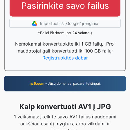
Pasirinkite savo failus
Importuoti iš „Google“ įrenginio
*Failai ištrinami po 24 valandų
Nemokamai konvertuokite iki 1 GB failų, „Pro“
naudotojai gali konvertuoti iki 100 GB failų;
Registruokitės dabar
ns6.com
- Jūsų domenas, padarei teisingai.
Kaip konvertuoti AV1 į JPG
1 veiksmas: įkelkite savo AV1 failus naudodami
aukščiau esantį mygtuką arba vilkdami ir