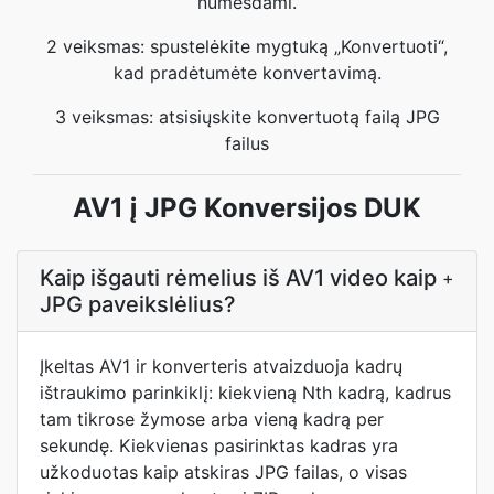
numesdami.
2 veiksmas: spustelėkite mygtuką „Konvertuoti“,
kad pradėtumėte konvertavimą.
3 veiksmas: atsisiųskite konvertuotą failą JPG
failus
AV1 į JPG Konversijos DUK
Kaip išgauti rėmelius iš AV1 video kaip
+
JPG paveikslėlius?
Įkeltas AV1 ir konverteris atvaizduoja kadrų
ištraukimo parinkiklį: kiekvieną Nth kadrą, kadrus
tam tikrose žymose arba vieną kadrą per
sekundę. Kiekvienas pasirinktas kadras yra
užkoduotas kaip atskiras JPG failas, o visas