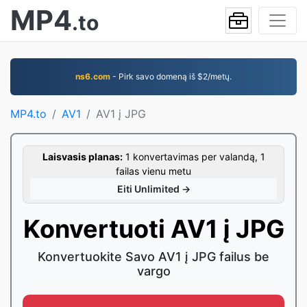
MP4
.to
ns6.com
- Pirk savo domeną iš $2/metų.
MP4.to
AV1
AV1 į JPG
Laisvasis planas:
1 konvertavimas per valandą, 1
failas vienu metu
Eiti Unlimited →
Konvertuoti AV1 į JPG
Konvertuokite Savo AV1 į JPG failus be
vargo