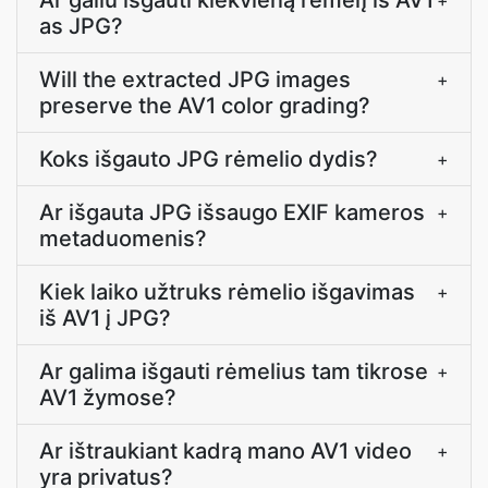
Ar galiu išgauti kiekvieną rėmelį iš AV1
+
as JPG?
Will the extracted JPG images
+
preserve the AV1 color grading?
Koks išgauto JPG rėmelio dydis?
+
Ar išgauta JPG išsaugo EXIF kameros
+
metaduomenis?
Kiek laiko užtruks rėmelio išgavimas
+
iš AV1 į JPG?
Ar galima išgauti rėmelius tam tikrose
+
AV1 žymose?
Ar ištraukiant kadrą mano AV1 video
+
yra privatus?