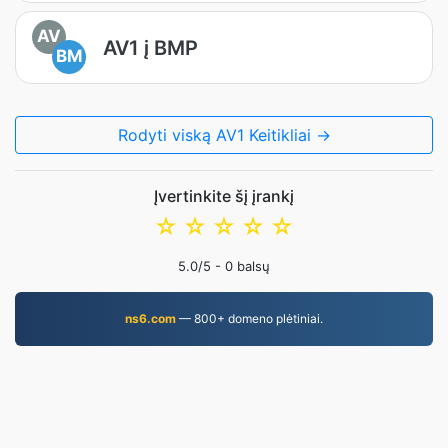
AV
AV1 į BMP
BM
Rodyti viską AV1 Keitikliai →
Įvertinkite šį įrankį
☆
☆
☆
☆
☆
5.0
/5 -
0
balsų
ns6.com
— 800+ domeno plėtiniai.