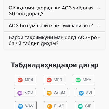
Оё аҳамият дорад, ки AC3 зиёда аз
+
30 сол дорад?
AC3 бо гумшавӣ ё бе гумшавӣ аст?
+
Барои тақсимкунӣ ман бояд AC3- ро
+
ба чӣ табдил диҳам?
Табдилдиҳандаҳои дигар
MP4
MP3
MKV
MP
MP
MK
MOV
WebM
AVI
MO
We
AV
WAV
FLAC
GIF
WA
FL
GI