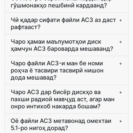
гӯшмонакҳо пешбинӣ кардаанд?
Чӣ қадар сифати файли AC3 аз даст
+
рафтааст?
Чаро ҳамаи маълумотҳои диск
+
ҳамчун AC3 бароварда мешаванд?
Чаро файли AC3-и ман бе номи
+
роҳча ё тасвири тасвирӣ нишон
дода мешавад?
Чаро AC3 дар бисёр дискҳо ва
+
пахши радиоӣ мавҷуд аст, агар ман
онро интихоб накарда бошам?
Оё файли AC3 метавонад омехтаи
+
5.1-ро нигоҳ дорад?