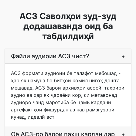
AC3 Саволҳои зуд-зуд
додашаванда оид ба
табдилдиҳӣ
Файли аудиоии AC3 чист?
+
AC3 формати аудиоии бе талафот мебошад -
ҳар як намуна бо битҳои комил нигоҳ дошта
мешавад. AC3 барои архивҳои асосӣ, таҳрири
аудио ва ҳар як ҷараёни кор, ки метавонад
аудиоро чанд маротиба бе ҷамъ кардани
артефактҳои фишурдан аз нав рамзгузорӣ
кунад, идеалӣ аст.
Оё AC3-ро барои пахш кардан дар
+