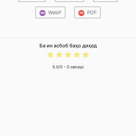
WebP
PDF
We
PD
Ба ин асбоб баҳо диҳед
☆
☆
☆
☆
☆
5.0
/5 -
0
овозҳо