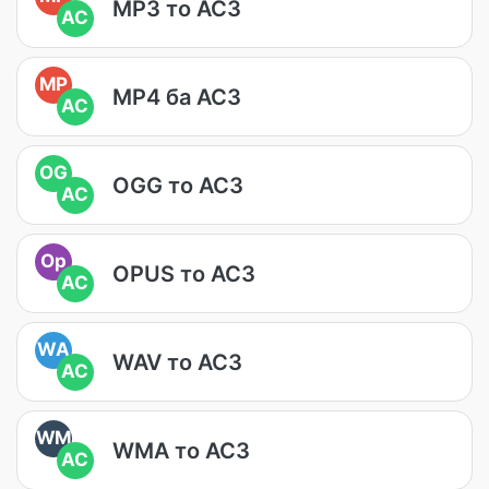
MP3 то AC3
AC
MP
MP4 ба AC3
AC
OG
OGG то AC3
AC
Op
OPUS то AC3
AC
WA
WAV то AC3
AC
WM
WMA то AC3
AC