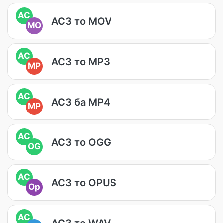
AC
AC3 то MOV
MO
AC
AC3 то MP3
MP
AC
AC3 ба MP4
MP
AC
AC3 то OGG
OG
AC
AC3 то OPUS
Op
AC
AC3 то WAV