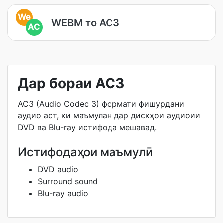
We
WEBM то AC3
AC
Дар бораи AC3
AC3 (Audio Codec 3) формати фишурдани
аудио аст, ки маъмулан дар дискҳои аудиоии
DVD ва Blu-ray истифода мешавад.
Истифодаҳои маъмулӣ
DVD audio
Surround sound
Blu-ray audio