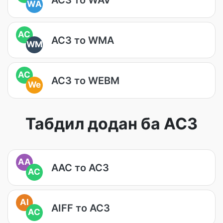
WA
AC
AC3 то WMA
WM
AC
AC3 то WEBM
We
Табдил додан ба AC3
AA
AAC то AC3
AC
AI
AIFF то AC3
AC