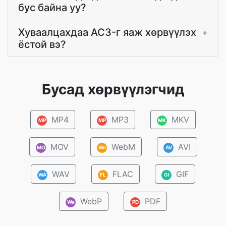
бус байна уу?
Хуваалцахдаа AC3-г яаж хөрвүүлэх
+
ёстой вэ?
Бусад хөрвүүлэгчид
MP4
MP3
MKV
MP
MP
MK
MOV
WebM
AVI
MO
We
AV
WAV
FLAC
GIF
WA
FL
GI
WebP
PDF
We
PD