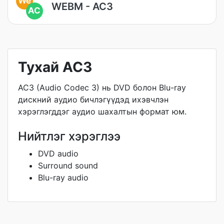
We
WEBM - AC3
AC
Тухай AC3
AC3 (Audio Codec 3) нь DVD болон Blu-ray
дискний аудио бичлэгүүдэд ихэвчлэн
хэрэглэгддэг аудио шахалтын формат юм.
Нийтлэг хэрэглээ
DVD audio
Surround sound
Blu-ray audio