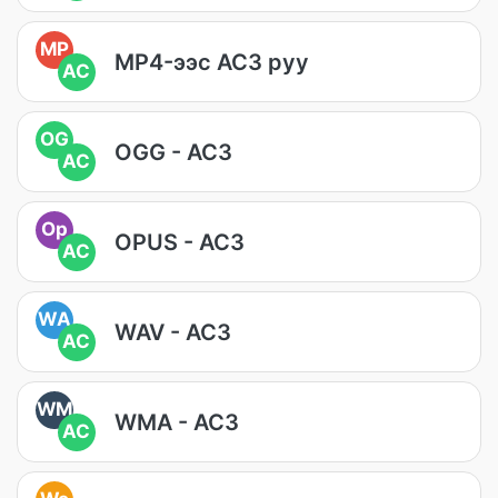
MP
MP4-ээс AC3 руу
AC
OG
OGG - AC3
AC
Op
OPUS - AC3
AC
WA
WAV - AC3
AC
WM
WMA - AC3
AC