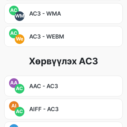
AC
AC3 - WMA
WM
AC
AC3 - WEBM
We
Хөрвүүлэх AC3
AA
AAC - AC3
AC
AI
AIFF - AC3
AC