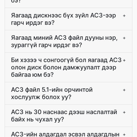
бэ?
Яагаад дискнээс бүх зүйл AC3-ээр
+
гарч ирдэг вэ?
Яагаад миний AC3 файл дууны нэр,
+
зураггүй гарч ирдэг вэ?
Би хэзээ ч сонгоогүй бол яагаад AC3
+
олон диск болон дамжуулалт дээр
байгаа юм бэ?
AC3 файл 5.1-ийн орчинтой
+
хослуулж болох уу?
AC3 нь 30 наснаас дээш наслалтай
+
байх нь чухал уу?
AC3-ийн алдагдал эсвэл алдагдлын
+