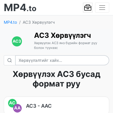
MP4
.to
MP4.to
AC3 Хөрвүүлэгч
AC3 Хөрвүүлэгч
AC3
Хөрвүүлэх AC3 янз бүрийн формат руу
болон түүнээс
Хөрвүүлэх AC3 бусад
формат руу
AC
AC3 - AAC
AA