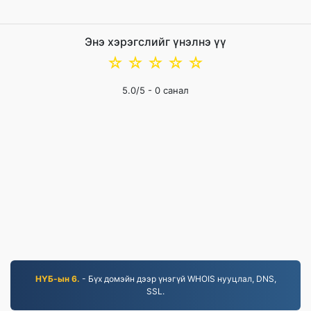
Энэ хэрэгслийг үнэлнэ үү
☆
☆
☆
☆
☆
5.0
/5 -
0
санал
НҮБ-ын 6.
- Бүх домэйн дээр үнэгүй WHOIS нууцлал, DNS,
SSL.