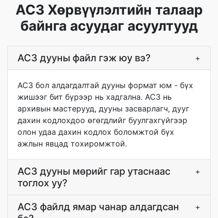
AC3 Хөрвүүлэлтийн талаар
байнга асуудаг асуултууд
AC3 дууны файл гэж юу вэ?
+
AC3 бол алдагдалтай дууны формат юм - бүх
жишээг бит бүрээр нь хадгална. AC3 нь
архивын мастерууд, дууны засварлагч, дууг
дахин кодлохдоо өгөгдлийг буулгахгүйгээр
олон удаа дахин кодлох боломжтой бүх
ажлын явцад тохиромжтой.
AC3 дууны мөрийг гар утаснаас
+
тоглох уу?
AC3 файлд ямар чанар алдагдсан
+