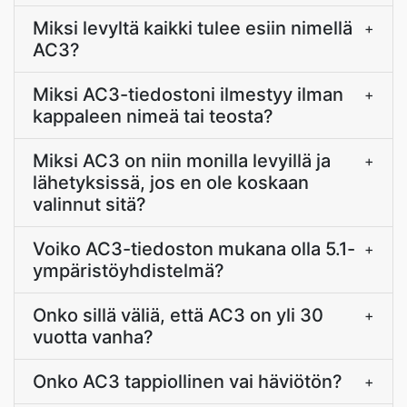
Miksi levyltä kaikki tulee esiin nimellä
+
AC3?
Miksi AC3-tiedostoni ilmestyy ilman
+
kappaleen nimeä tai teosta?
Miksi AC3 on niin monilla levyillä ja
+
lähetyksissä, jos en ole koskaan
valinnut sitä?
Voiko AC3-tiedoston mukana olla 5.1-
+
ympäristöyhdistelmä?
Onko sillä väliä, että AC3 on yli 30
+
vuotta vanha?
Onko AC3 tappiollinen vai häviötön?
+