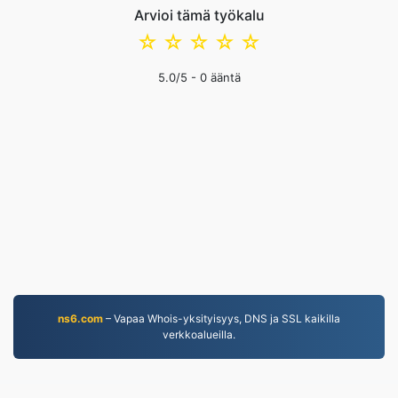
Arvioi tämä työkalu
☆
☆
☆
☆
☆
5.0
/5 -
0
ääntä
ns6.com
– Vapaa Whois-yksityisyys, DNS ja SSL kaikilla
verkkoalueilla.