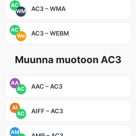
AC
AC3 – WMA
WM
AC
AC3 – WEBM
We
Muunna muotoon AC3
AA
AAC – AC3
AC
AI
AIFF – AC3
AC
AM
AMR – AC3