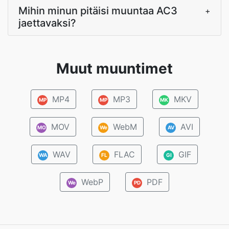
Mihin minun pitäisi muuntaa AC3
+
jaettavaksi?
Muut muuntimet
MP4
MP3
MKV
MP
MP
MK
MOV
WebM
AVI
MO
We
AV
WAV
FLAC
GIF
WA
FL
GI
WebP
PDF
We
PD