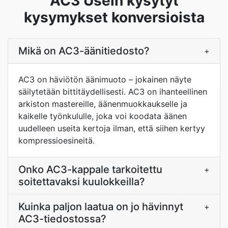
AC3 Usein kysytyt
kysymykset konversioista
Mikä on AC3-äänitiedosto?
+
AC3 on häviötön äänimuoto – jokainen näyte
säilytetään bittitäydellisesti. AC3 on ihanteellinen
arkiston mastereille, äänenmuokkaukselle ja
kaikelle työnkululle, joka voi koodata äänen
uudelleen useita kertoja ilman, että siihen kertyy
kompressioesineitä.
Onko AC3-kappale tarkoitettu
+
soitettavaksi kuulokkeilla?
Kuinka paljon laatua on jo hävinnyt
+
AC3-tiedostossa?