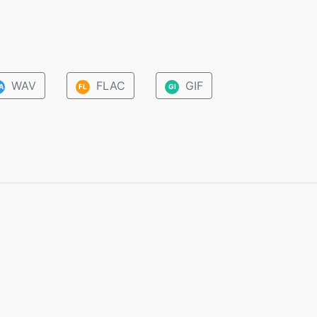
WAV
FLAC
GIF
A
FL
GI