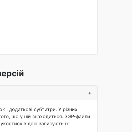
версій
+
к і додаткові субтитри. У різних
того, що у ній знаходиться. 3GP-файли
укостисків досі записують їх.