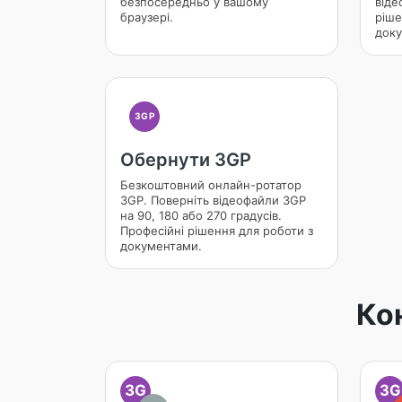
безпосередньо у вашому
віде
браузері.
ріше
доку
3GP
Обернути 3GP
Безкоштовний онлайн-ротатор
3GP. Поверніть відеофайли 3GP
на 90, 180 або 270 градусів.
Професійні рішення для роботи з
документами.
Ко
3G
3G