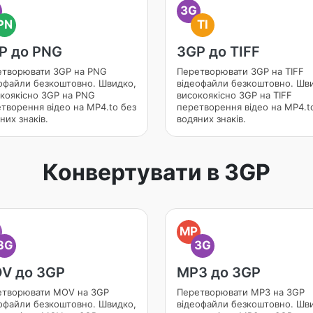
3G
PN
TI
P до PNG
3GP до TIFF
творювати 3GP на PNG
Перетворювати 3GP на TIFF
офайли безкоштовно. Швидко,
відеофайли безкоштовно. Шв
коякісно 3GP на PNG
високоякісно 3GP на TIFF
творення відео на MP4.to без
перетворення відео на MP4.t
них знаків.
водяних знаків.
Конвертувати в 3GP
O
MP
3G
3G
V до 3GP
MP3 до 3GP
етворювати MOV на 3GP
Перетворювати MP3 на 3GP
офайли безкоштовно. Швидко,
відеофайли безкоштовно. Шв