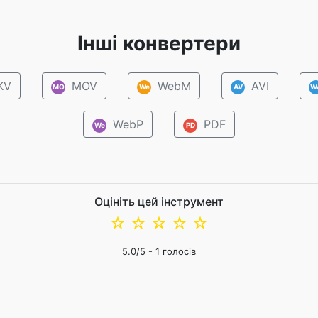
Інші конвертери
KV
MOV
WebM
AVI
MO
We
AV
W
WebP
PDF
We
PD
Оцініть цей інструмент
☆
☆
☆
☆
☆
5.0
/5 -
1
голосів