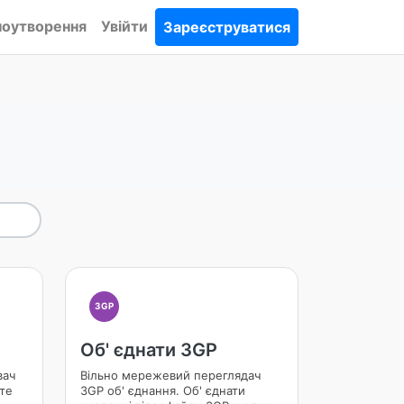
ноутворення
Увійти
Зареєструватися
3GP
Об' єднати 3GP
вач
Вільно мережевий переглядач
йте
3GP об' єднання. Об' єднати