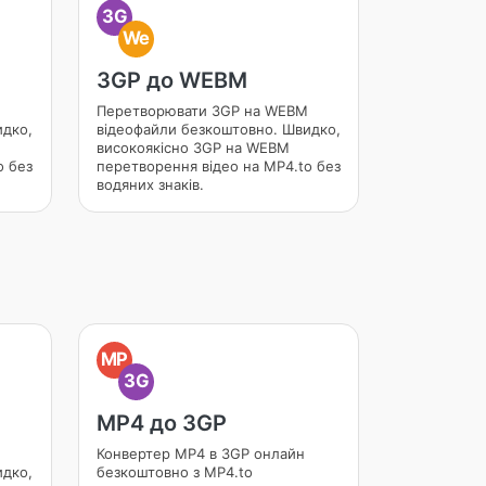
3G
We
3GP до WEBM
Перетворювати 3GP на WEBM
идко,
відеофайли безкоштовно. Швидко,
високоякісно 3GP на WEBM
o без
перетворення відео на MP4.to без
водяних знаків.
MP
3G
MP4 до 3GP
Конвертер MP4 в 3GP онлайн
идко,
безкоштовно з MP4.to