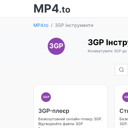
MP4
.to
MP4.to
3GP Інструменти
3GP Інст
3GP
Конвертувати 3GP до 
3GP
3
3GP-плеєр
Ст
Безкоштовний онлайн-плеєр 3GP.
Без
Відтворюйте файли 3GP
3GP.