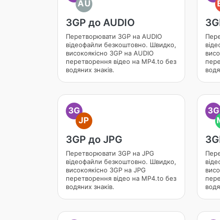
AU
3GP до AUDIO
3G
Перетворювати 3GP на AUDIO
Пере
відеофайли безкоштовно. Швидко,
віде
високоякісно 3GP на AUDIO
висо
перетворення відео на MP4.to без
пере
водяних знаків.
водя
3G
3G
JP
3GP до JPG
3G
Перетворювати 3GP на JPG
Пер
відеофайли безкоштовно. Швидко,
віде
високоякісно 3GP на JPG
висо
перетворення відео на MP4.to без
пере
водяних знаків.
водя