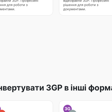
офайли 3GP. Професійні
відеофайли 3GP. Професійні
ння для роботи з
рішення для роботи з
ментами.
документами.
нвертувати 3GP в інші форм
3G