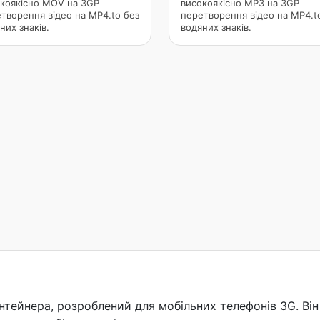
коякісно MOV на 3GP
високоякісно MP3 на 3GP
творення відео на MP4.to без
перетворення відео на MP4.t
них знаків.
водяних знаків.
ейнера, розроблений для мобільних телефонів 3G. Він м