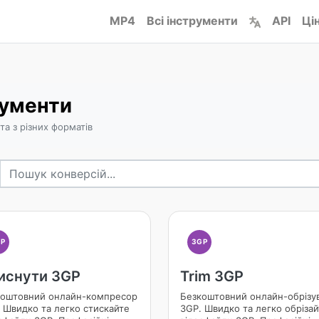
MP4
Всі інструменти
API
Ці
рументи
та з різних форматів
GP
3GP
иснути 3GP
Trim 3GP
коштовний онлайн-компресор
Безкоштовний онлайн-обрізу
 Швидко та легко стискайте
3GP. Швидко та легко обріза