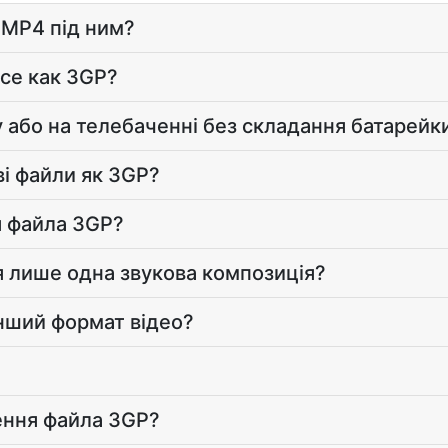
 MP4 під ним?
се как 3GP?
 або на телебаченні без складання батарейк
ові файли як 3GP?
я файла 3GP?
я лише одна звукова композиція?
нший формат відео?
ення файла 3GP?