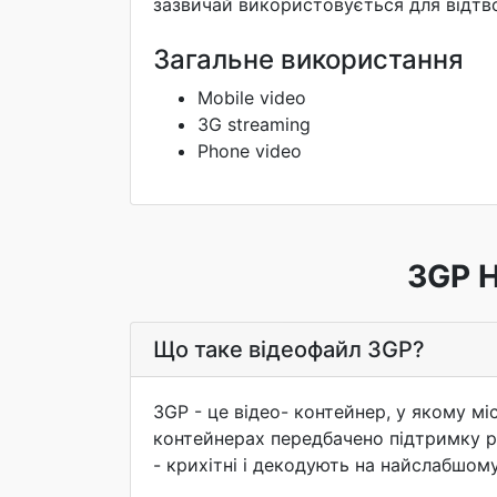
зазвичай використовується для відтво
Загальне використання
Mobile video
3G streaming
Phone video
3GP Н
Що таке відеофайл 3GP?
3GP - це відео- контейнер, у якому мі
контейнерах передбачено підтримку різ
- крихітні і декодують на найслабшому