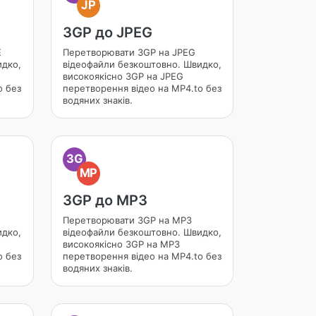
JP
3GP до JPEG
E
Перетворювати 3GP на JPEG
идко,
відеофайли безкоштовно. Швидко,
високоякісно 3GP на JPEG
o без
перетворення відео на MP4.to без
водяних знаків.
3G
MP
3GP до MP3
Перетворювати 3GP на MP3
идко,
відеофайли безкоштовно. Швидко,
високоякісно 3GP на MP3
o без
перетворення відео на MP4.to без
водяних знаків.