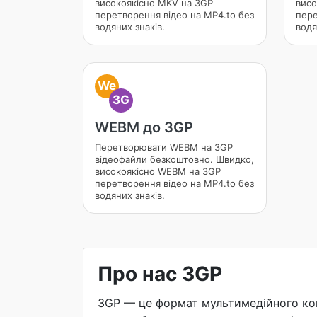
високоякісно MKV на 3GP
висо
перетворення відео на MP4.to без
пере
водяних знаків.
водя
We
3G
WEBM до 3GP
Перетворювати WEBM на 3GP
відеофайли безкоштовно. Швидко,
високоякісно WEBM на 3GP
перетворення відео на MP4.to без
водяних знаків.
Про нас 3GP
3GP — це формат мультимедійного конт