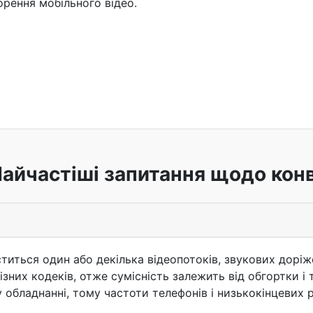
рення мобільного відео.
айчастіші запитання щодо кон
ститься один або декілька відеопотоків, звукових доріжо
них кодеків, отже сумісність залежить від обгортки і 
 обладнанні, тому частоти телефонів і низькокінцевих р