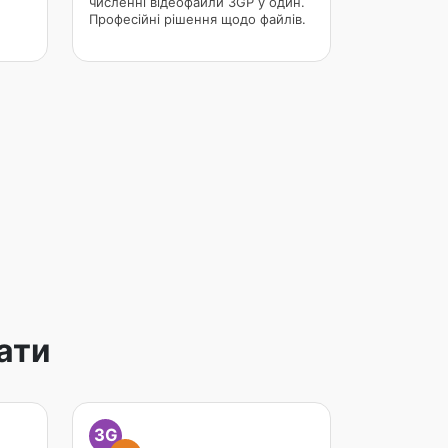
численні відеофайли 3GP у один.
Професійні рішення щодо файлів.
ати
3G