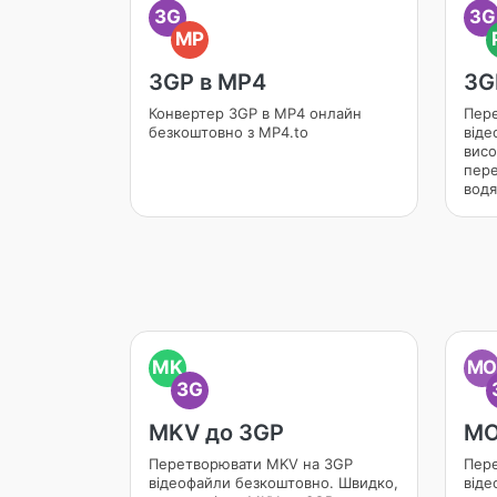
3G
3G
MP
3GP в MP4
3G
Конвертер 3GP в MP4 онлайн
Пере
безкоштовно з MP4.to
віде
висо
пере
водя
MK
M
3G
MKV до 3GP
MO
Перетворювати MKV на 3GP
Пер
відеофайли безкоштовно. Швидко,
віде