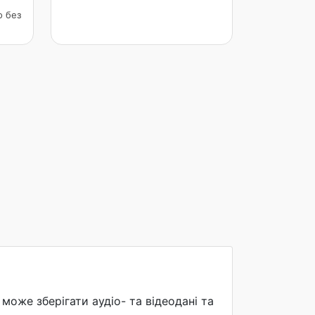
o без
оже зберігати аудіо- та відеодані та