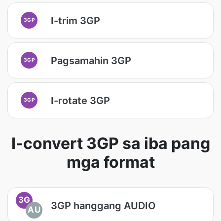
I-trim 3GP
3GP
Pagsamahin 3GP
3GP
I-rotate 3GP
3GP
I-convert 3GP sa iba pang
mga format
3G
3GP hanggang AUDIO
AU