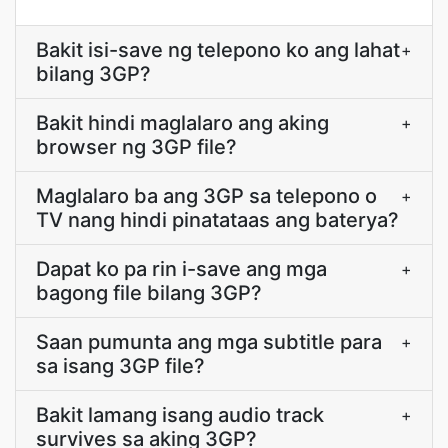
Bakit isi-save ng telepono ko ang lahat
+
bilang 3GP?
Bakit hindi maglalaro ang aking
+
browser ng 3GP file?
Maglalaro ba ang 3GP sa telepono o
+
TV nang hindi pinatataas ang baterya?
Dapat ko pa rin i-save ang mga
+
bagong file bilang 3GP?
Saan pumunta ang mga subtitle para
+
sa isang 3GP file?
Bakit lamang isang audio track
+
survives sa aking 3GP?