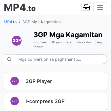
MP4
.to
MP4.to
3GP Mga Kagamitan
3GP Mga Kagamitan
3GP
I-convert 3GP papunta at mula sa iba't ibang
format
3GP Player
3GP
I-compress 3GP
3GP