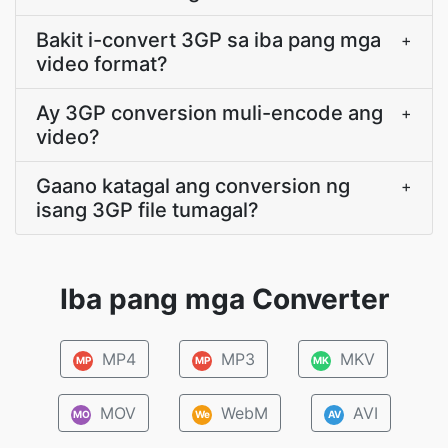
Bakit i-convert 3GP sa iba pang mga
+
video format?
Ay 3GP conversion muli-encode ang
+
video?
Gaano katagal ang conversion ng
+
isang 3GP file tumagal?
Iba pang mga Converter
MP4
MP3
MKV
MP
MP
MK
MOV
WebM
AVI
MO
We
AV