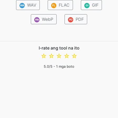
WAV
FLAC
GIF
WA
FL
GI
WebP
PDF
We
PD
I-rate ang tool na ito
☆
☆
☆
☆
☆
5.0
/5 -
1
mga boto