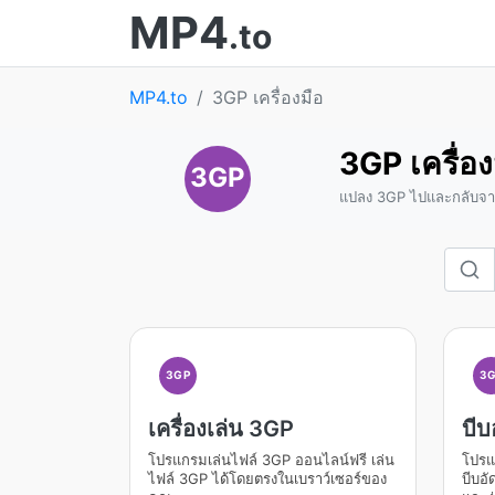
MP4
.to
MP4.to
3GP เครื่องมือ
3GP เครื่อง
3GP
แปลง 3GP ไปและกลับจา
3GP
3
เครื่องเล่น 3GP
บีบ
โปรแกรมเล่นไฟล์ 3GP ออนไลน์ฟรี เล่น
โปรแ
ไฟล์ 3GP ได้โดยตรงในเบราว์เซอร์ของ
บีบอั