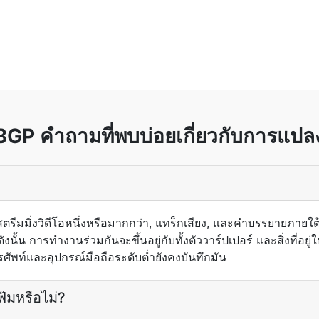
3GP คำถามที่พบบ่อยเกี่ยวกับการแปล
ตรีมมิ่งวิดีโอหนึ่งหรือมากกว่า, แทร็กเสียง, และคำบรรยายภายใต
งนั้น การทำงานร่วมกันจะขึ้นอยู่กับทั้งตัววาร์ปเปอร์ และสิ่งที่อย
รศัพท์และอุปกรณ์มือถือระดับต่ำยังคงบันทึกมัน
้มหรือไม่?