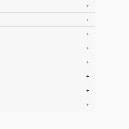
+
+
+
+
+
+
+
+