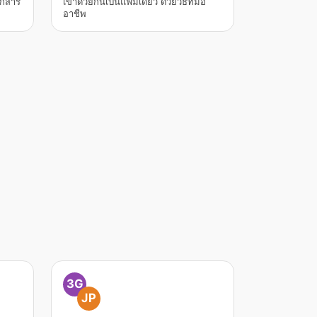
อกสาร
เข้าด้วยกันเป็นแฟ้มเดียว ด้วยวิธีที่มือ
อาชีพ
3G
JP