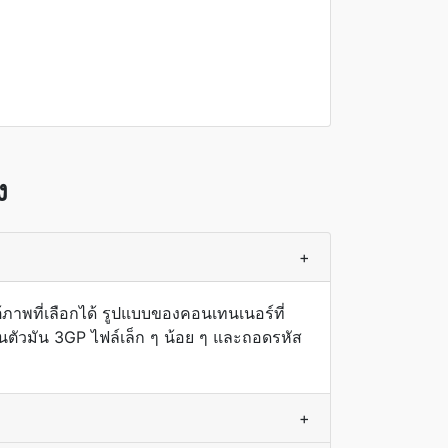
ง
+
้ภาพที่เลือกได้ รูปแบบของคอนเทนเนอร์ที่
ู่ในตัวมัน 3GP ไฟล์เล็ก ๆ น้อย ๆ และถอดรหัส
+