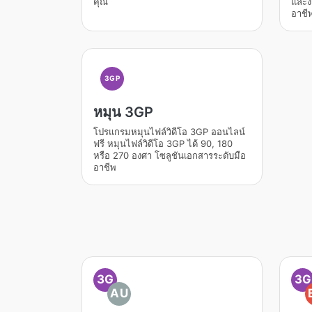
คุณ
และง
อาชี
3GP
หมุน 3GP
โปรแกรมหมุนไฟล์วิดีโอ 3GP ออนไลน์
ฟรี หมุนไฟล์วิดีโอ 3GP ได้ 90, 180
หรือ 270 องศา โซลูชันเอกสารระดับมือ
อาชีพ
3G
3G
AU