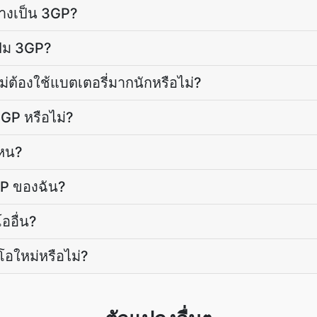
่างเป็น 3GP?
ฟ้ม 3GP?
่ต้องใช้แบตเตอรี่มากนักหรือไม่?
3GP หรือไม่?
ไหน?
3GP ของฉัน?
ออื่น?
อใหม่หรือไม่?