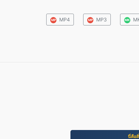
MP4
MP3
M
MP
MP
MK
นี่คือ