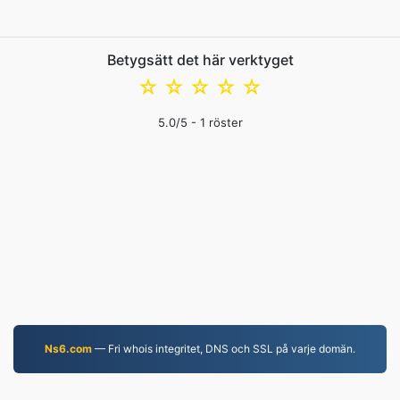
Betygsätt det här verktyget
☆
☆
☆
☆
☆
5.0
/5 -
1
röster
Ns6.com
— Fri whois integritet, DNS och SSL på varje domän.