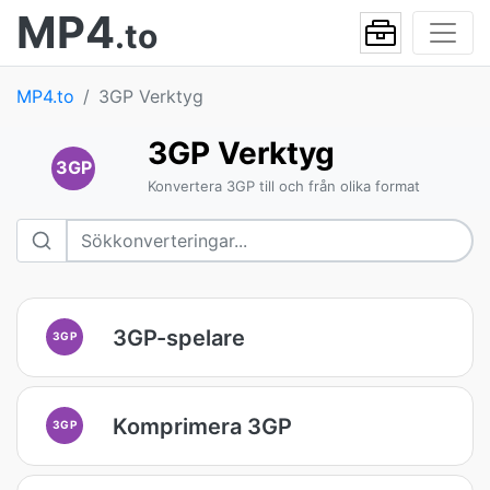
MP4
.to
MP4.to
3GP Verktyg
3GP Verktyg
3GP
Konvertera 3GP till och från olika format
3GP-spelare
3GP
Komprimera 3GP
3GP