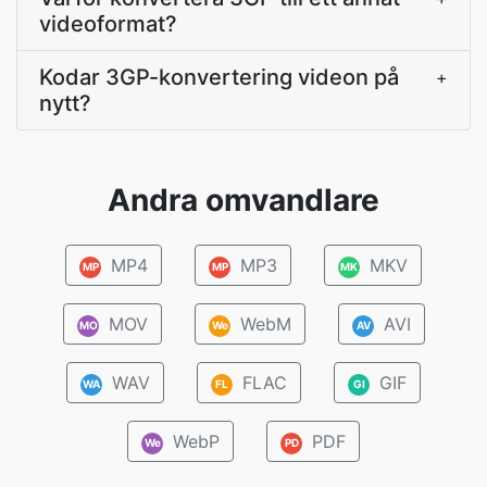
videoformat?
Kodar 3GP-konvertering videon på
+
nytt?
Andra omvandlare
MP4
MP3
MKV
MP
MP
MK
MOV
WebM
AVI
MO
We
AV
WAV
FLAC
GIF
WA
FL
GI
WebP
PDF
We
PD