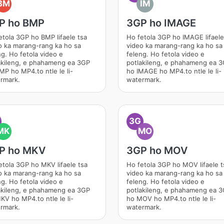
BM
IM
P ho BMP
3GP ho IMAGE
etola 3GP ho BMP lifaele tsa
Ho fetola 3GP ho IMAGE lifaele
o ka marang-rang ka ho sa
video ka marang-rang ka ho sa
ng. Ho fetola video e
feleng. Ho fetola video e
akileng, e phahameng ea 3GP
potlakileng, e phahameng ea 
MP ho MP4.to ntle le li-
ho IMAGE ho MP4.to ntle le li-
rmark.
watermark.
3G
MK
MO
P ho MKV
3GP ho MOV
etola 3GP ho MKV lifaele tsa
Ho fetola 3GP ho MOV lifaele t
o ka marang-rang ka ho sa
video ka marang-rang ka ho sa
ng. Ho fetola video e
feleng. Ho fetola video e
akileng, e phahameng ea 3GP
potlakileng, e phahameng ea 
KV ho MP4.to ntle le li-
ho MOV ho MP4.to ntle le li-
rmark.
watermark.