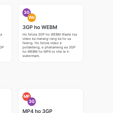
3G
We
3GP ho WEBM
sa
Ho fetola 3GP ho WEBM lifaele tsa
video ka marang-rang ka ho sa
feleng. Ho fetola video e
3GP
potlakileng, e phahameng ea 3GP
ho WEBM ho MP4.to ntle le li-
watermark.
MP
3G
MP4 ho 3GP