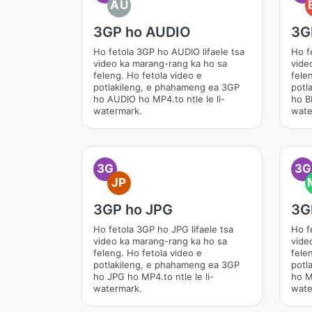
AU
3GP ho AUDIO
3G
Ho fetola 3GP ho AUDIO lifaele tsa
Ho f
video ka marang-rang ka ho sa
vide
feleng. Ho fetola video e
fele
potlakileng, e phahameng ea 3GP
potl
ho AUDIO ho MP4.to ntle le li-
ho B
watermark.
wate
3G
3G
JP
3GP ho JPG
3G
Ho fetola 3GP ho JPG lifaele tsa
Ho f
video ka marang-rang ka ho sa
vide
feleng. Ho fetola video e
fele
potlakileng, e phahameng ea 3GP
potl
ho JPG ho MP4.to ntle le li-
ho M
watermark.
wate