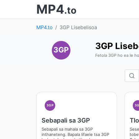
MP4
.to
MP4.to
3GP Lisebelisoa
3GP Liseb
3GP
Fetola 3GP ho ea le h
3GP
3
Sebapali sa 3GP
Tl
Sebapali sa mahala sa 3GP
Sese
inthaneteng. Bapala lifaele tsa 3GP
tobe