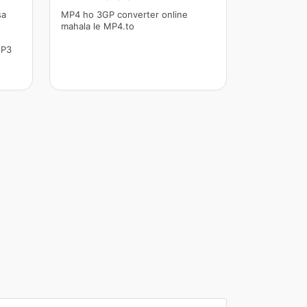
sa
MP4 ho 3GP converter online
mahala le MP4.to
MP3