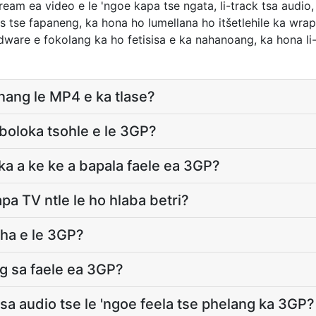
m ea video e le 'ngoe kapa tse ngata, li-track tsa audio, l
tse fapaneng, ka hona ho lumellana ho itšetlehile ka wrapp
ardware e fokolang ka ho fetisisa e ka nahanoang, ka hona li-
anang le MP4 e ka tlase?
boloka tsohle e le 3GP?
a a ke ke a bapala faele ea 3GP?
pa TV ntle le ho hlaba betri?
cha e le 3GP?
ng sa faele ea 3GP?
tsa audio tse le 'ngoe feela tse phelang ka 3GP?