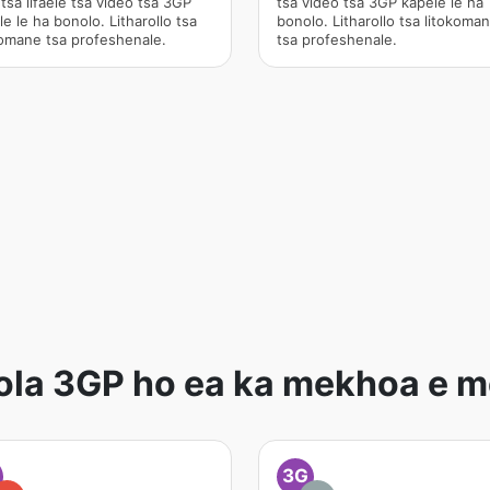
tsa lifaele tsa video tsa 3GP
tsa video tsa 3GP kapele le ha
e le ha bonolo. Litharollo tsa
bonolo. Litharollo tsa litokoma
komane tsa profeshenale.
tsa profeshenale.
ola 3GP ho ea ka mekhoa e 
3G