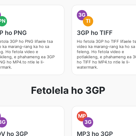
3G
PN
TI
P ho PNG
3GP ho TIFF
etola 3GP ho PNG lifaele tsa
Ho fetola 3GP ho TIFF lifaele t
o ka marang-rang ka ho sa
video ka marang-rang ka ho sa
ng. Ho fetola video e
feleng. Ho fetola video e
akileng, e phahameng ea 3GP
potlakileng, e phahameng ea 
NG ho MP4.to ntle le li-
ho TIFF ho MP4.to ntle le li-
rmark.
watermark.
Fetolela ho 3GP
O
MP
3G
3G
V ho 3GP
MP3 ho 3GP