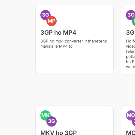
3G
3G
MP
3GP ho MP4
3G
3GP ho mp4 converter Inthaneteng
Ho f
mahala le MP4.to
vide
fele
potl
ho P
wate
MK
M
3G
MKV ho 3GP
MO