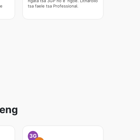
ngata tsa 3GP ho e 'ngoe. Litharollo
ne
tsa faele tsa Professional.
meng
3G