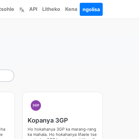
tsohle
API
Litheko
Kena
ngolisa
3GP
Kopanya 3GP
eha
Ho hokahanya 3GP ka marang-rang
le
ka mahala. Ho hokahanya lifaele tse