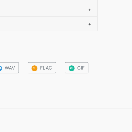
+
+
WAV
FLAC
GIF
A
FL
GI