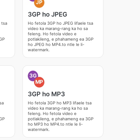
JP
3GP ho JPEG
 tsa
Ho fetola 3GP ho JPEG lifaele tsa
video ka marang-rang ka ho sa
feleng. Ho fetola video e
3GP
potlakileng, e phahameng ea 3GP
ho JPEG ho MP4.to ntle le li-
watermark.
3G
MP
3GP ho MP3
sa
Ho fetola 3GP ho MP3 lifaele tsa
video ka marang-rang ka ho sa
feleng. Ho fetola video e
3GP
potlakileng, e phahameng ea 3GP
ho MP3 ho MP4.to ntle le li-
watermark.