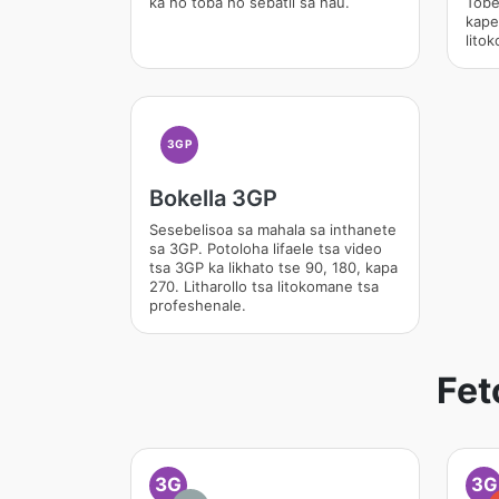
ka ho toba ho sebatli sa hau.
Tobe
kapel
lito
3GP
Bokella 3GP
Sesebelisoa sa mahala sa inthanete
sa 3GP. Potoloha lifaele tsa video
tsa 3GP ka likhato tse 90, 180, kapa
270. Litharollo tsa litokomane tsa
profeshenale.
Fet
3G
3G