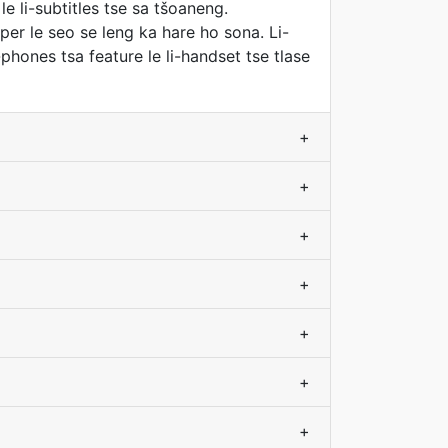
e li-subtitles tse sa tšoaneng.
er le seo se leng ka hare ho sona. Li-
phones tsa feature le li-handset tse tlase
+
+
+
+
+
+
+