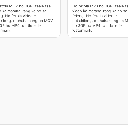
etola MOV ho 3GP lifaele tsa
Ho fetola MP3 ho 3GP lifaele t
o ka marang-rang ka ho sa
video ka marang-rang ka ho sa
ng. Ho fetola video e
feleng. Ho fetola video e
akileng, e phahameng ea MOV
potlakileng, e phahameng ea 
GP ho MP4.to ntle le li-
ho 3GP ho MP4.to ntle le li-
rmark.
watermark.