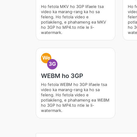
Ho fetola MKV ho 3GP lifaele tsa
Ho f
video ka marang-rang ka ho sa
vide
feleng. Ho fetola video e
fele
potlakileng, e phahameng ea MKV
potl
ho 3GP ho MP4.to ntle le li-
ho 3
watermark.
wate
We
3G
WEBM ho 3GP
Ho fetola WEBM ho 3GP lifaele tsa
video ka marang-rang ka ho sa
feleng. Ho fetola video e
potlakileng, e phahameng ea WEBM
ho 3GP ho MP4.to ntle le li-
watermark.