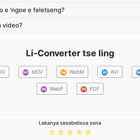
 e 'ngoe e feletseng?
a video?
Li-Converter tse ling
KV
MOV
WebM
AVI
MO
We
AV
W
WebP
PDF
We
PD
Lekanya sesebelisoa sena
☆
☆
☆
☆
☆