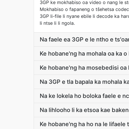
3GP ke mokhabiso oa video o nang le strea
Mokhabiso o fapaneng o tšehetsa codecs 
3GP li-file li nyane ebile li decode ka h
li ntse li li ngola.
Na faele ea 3GP e le ntho e ts'o
Ke hobane'ng ha mohala oa ka o 
Ke hobane'ng ha mosebedisi oa k
Na 3GP e tla bapala ka mohala ka
Na ke lokela ho boloka faele e n
Na lihlooho li ka etsoa kae bake
Ke hobane'ng ha ho na le lifaele 