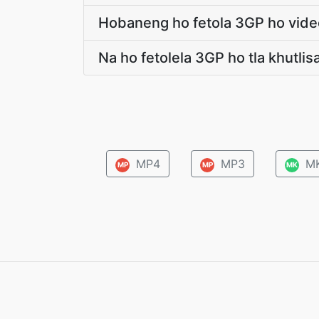
Hobaneng ho fetola 3GP ho video
Na ho fetolela 3GP ho tla khutlis
MP4
MP3
M
MP
MP
MK