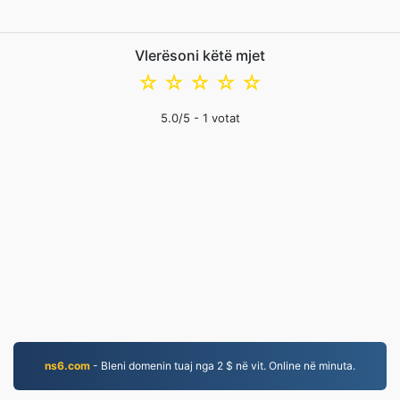
Vlerësoni këtë mjet
☆
☆
☆
☆
☆
5.0
/5 -
1
votat
ns6.com
- Bleni domenin tuaj nga 2 $ në vit. Online në minuta.