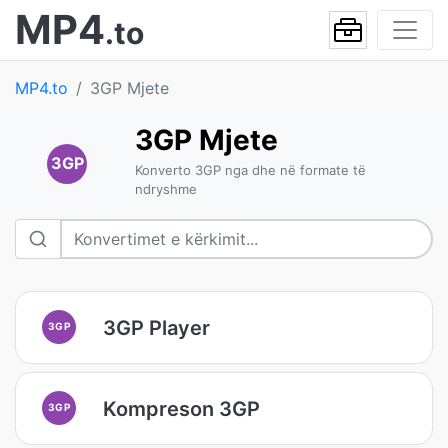
MP4
.to
MP4.to
3GP Mjete
3GP Mjete
3GP
Konverto 3GP nga dhe në formate të
ndryshme
3GP Player
3GP
Kompreson 3GP
3GP