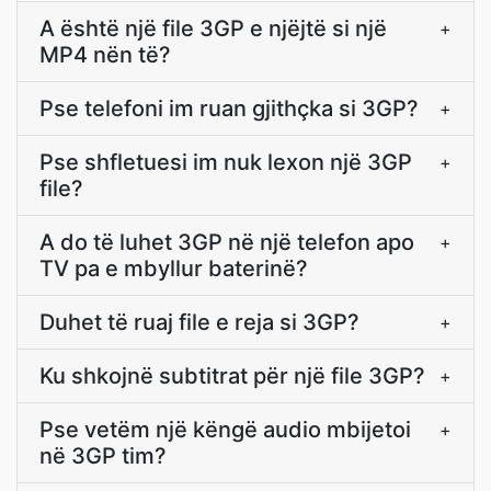
A është një file 3GP e njëjtë si një
+
MP4 nën të?
Pse telefoni im ruan gjithçka si 3GP?
+
Pse shfletuesi im nuk lexon një 3GP
+
file?
A do të luhet 3GP në një telefon apo
+
TV pa e mbyllur baterinë?
Duhet të ruaj file e reja si 3GP?
+
Ku shkojnë subtitrat për një file 3GP?
+
Pse vetëm një këngë audio mbijetoi
+
në 3GP tim?