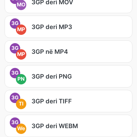
3GP deri MOV
MO
3G
3GP deri MP3
MP
3G
3GP në MP4
MP
3G
3GP deri PNG
PN
3G
3GP deri TIFF
TI
3G
3GP deri WEBM
We