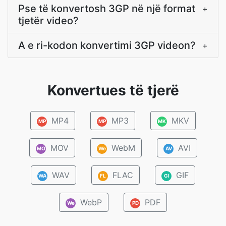
Pse të konvertosh 3GP në një format
+
tjetër video?
A e ri-kodon konvertimi 3GP videon?
+
Konvertues të tjerë
MP4
MP3
MKV
MP
MP
MK
MOV
WebM
AVI
MO
We
AV
WAV
FLAC
GIF
WA
FL
GI
WebP
PDF
We
PD