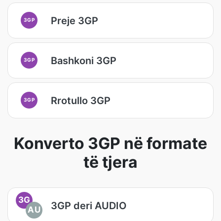
Preje 3GP
3GP
Bashkoni 3GP
3GP
Rrotullo 3GP
3GP
Konverto 3GP në formate
të tjera
3G
3GP deri AUDIO
AU