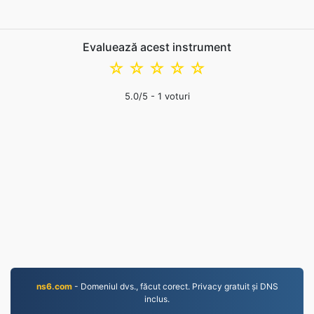
Evaluează acest instrument
☆
☆
☆
☆
☆
5.0
/5 -
1
voturi
ns6.com
- Domeniul dvs., făcut corect. Privacy gratuit și DNS
inclus.