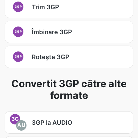
Trim 3GP
3GP
Îmbinare 3GP
3GP
Rotește 3GP
3GP
Convertit 3GP către alte
formate
3G
3GP la AUDIO
AU