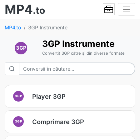
MP4
.to
MP4.to
3GP Instrumente
3GP Instrumente
3GP
Convertit 3GP către și din diverse formate
Player 3GP
3GP
Comprimare 3GP
3GP