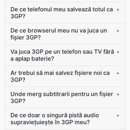
De ce telefonul meu salvează totul ca
+
3GP?
De ce browserul meu nu va juca un
+
fișier 3GP?
Va juca 3GP pe un telefon sau TV fără
+
a aplap baterie?
Ar trebui să mai salvez fișiere noi ca
+
3GP?
Unde merg subtitrarii pentru un fișier
+
3GP?
De ce doar o singură pistă audio
+
supravieţuieşte în 3GP meu?