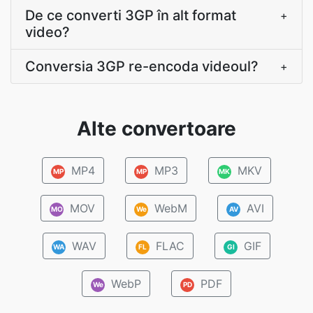
De ce converti 3GP în alt format
+
video?
Conversia 3GP re-encoda videoul?
+
Alte convertoare
MP4
MP3
MKV
MP
MP
MK
MOV
WebM
AVI
MO
We
AV
WAV
FLAC
GIF
WA
FL
GI
WebP
PDF
We
PD