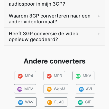
audiospoor in mijn 3GP?
Waarom 3GP converteren naar een
+
ander videoformaat?
Heeft 3GP conversie de video
+
opnieuw gecodeerd?
Andere converters
MP4
MP3
MKV
MP
MP
MK
MOV
WebM
AVI
MO
We
AV
WAV
FLAC
GIF
WA
FL
GI