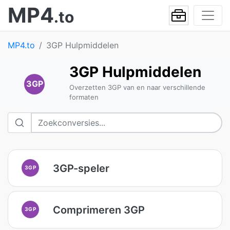
MP4
.to
MP4.to
3GP Hulpmiddelen
3GP Hulpmiddelen
3GP
Overzetten 3GP van en naar verschillende
formaten
3GP-speler
3GP
Comprimeren 3GP
3GP