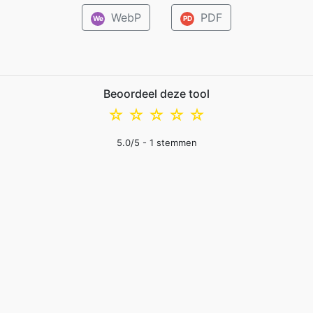
WebP
PDF
We
PD
Beoordeel deze tool
☆
☆
☆
☆
☆
5.0
/5 -
1
stemmen